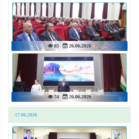
85
26.06.2026
74
26.06.2026
17.06.2026