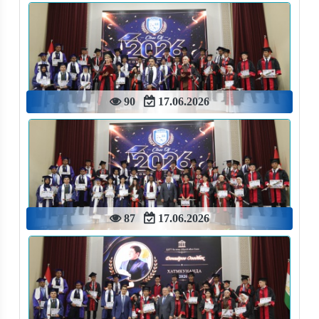
90
17.06.2026
87
17.06.2026