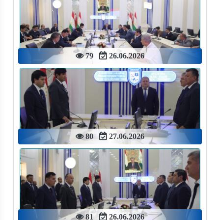
79
26.06.2026
80
27.06.2026
81
26.06.2026