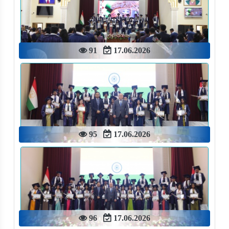
91
17.06.2026
95
17.06.2026
96
17.06.2026