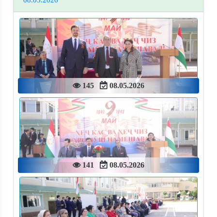
08.05.2026
145
08.05.2026
141
08.05.2026