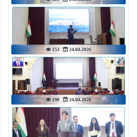
153
24.04.2026
190
24.04.2026