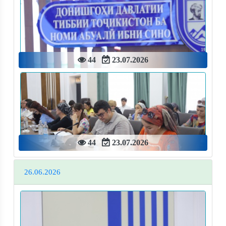
44
23.07.2026
44
23.07.2026
26.06.2026