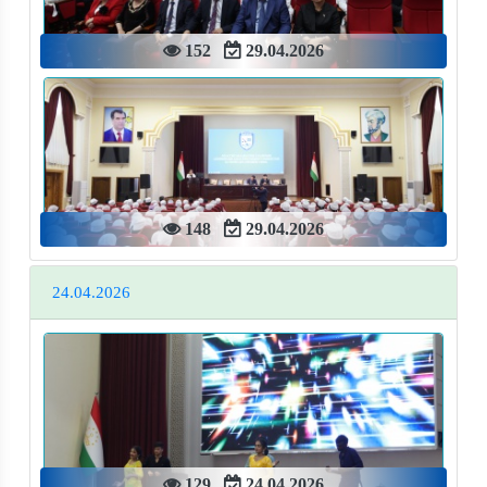
152
29.04.2026
148
29.04.2026
24.04.2026
129
24.04.2026