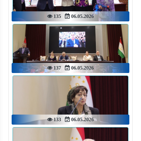
135
06.05.2026
137
06.05.2026
133
06.05.2026