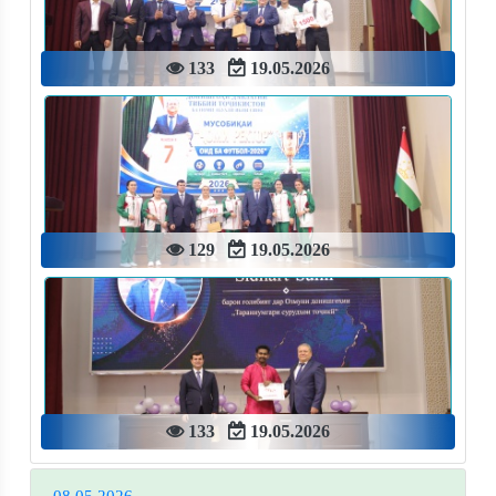
133
19.05.2026
129
19.05.2026
133
19.05.2026