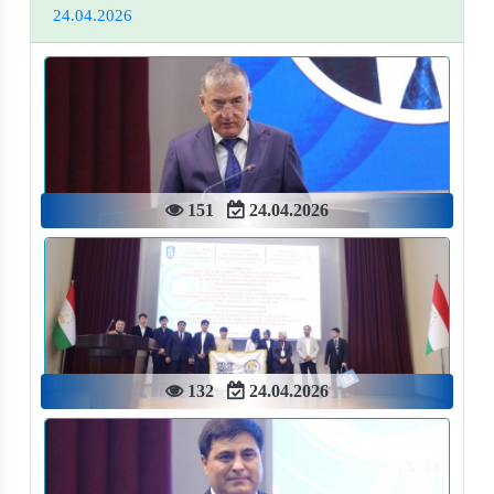
24.04.2026
151
24.04.2026
132
24.04.2026