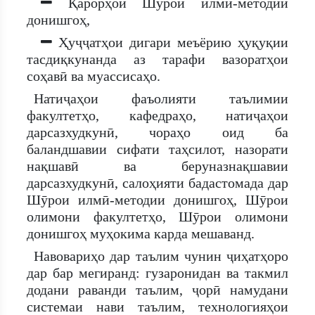
Қарорҳои Шӯрои илмӣ-методии
донишгоҳ,
Ҳуҷҷатҳои дигари меъёрию ҳуқуқии
тасдиқкунанда аз тарафи вазоратҳои
соҳавӣ ва муассисаҳо.
Натиҷаҳои фаъолияти таълимии
факултетҳо, кафедраҳо, натиҷаҳои
дарсазхудкунӣ, чораҳо оид ба
баландшавии сифати таҳсилот, назорати
нақшавӣ ва беруназнақшавии
дарсазхудкунӣ, салоҳияти бадастомада дар
Шӯрои илмӣ-методии донишгоҳ, Шӯрои
олимони факултетҳо, Шӯрои олимони
донишгоҳ муҳокима карда мешаванд.
Навовариҳо дар таълим чунин ҷиҳатҳоро
дар бар мегиранд: гузаронидан ва такмил
додани раванди таълим, ҷорӣ намудани
системаи нави таълим, технологияҳои