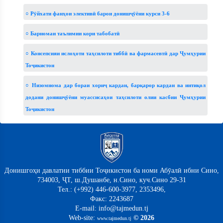
○ Рӯйхати фанҳои элективӣ барои донишҷӯёни курси 3-6
○ Барномаи таълимии кори табобатӣ
○ Консепсияи ислоҳоти таҳсилоти тиббӣ ва фармасевтӣ дар Ҷумҳурии
Тоҷикистон
○ Низомнома дар бораи хориҷ кардан, барқарор кардан ва интиқол
додани донишҷӯёни муассисаҳои таҳсилоти олии касбии Ҷумҳурии
Тоҷикистон
Донишгоҳи давлатии тиббии Тоҷикистон ба номи Абӯалӣ ибни Сино,
734003, ҶТ, ш.Душанбе, н.Сино, куч.Сино 29-31
Тел.: (+992) 446-600-3977, 2353496,
Факс: 2243687
E-mail: info@tajmedun.tj
Web-site:
© 2026
www.tajmedun.tj