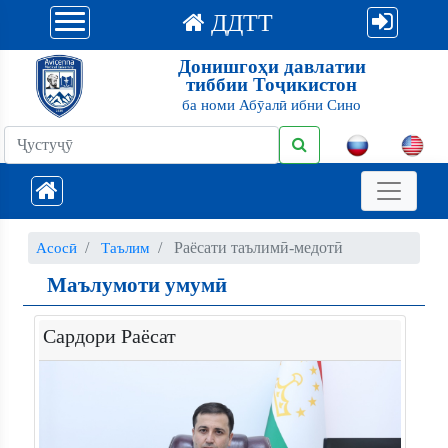
ДДТТ
Донишгоҳи давлатии
тиббии Тоҷикистон
ба номи Абӯалӣ ибни Сино
Раёсати таълимӣ-медотӣ
Асосӣ
Таълим
Маълумоти умумӣ
Сардори Раёсат