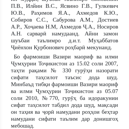
П.В., Илйин В.С., Ясвино Г.В., Гулкевич
Ю.В., Раҳимов Я.А., Ахмедов К.Ю.,
Собиров С.С., Сабурова А.М., Достиев
А.Р., Хоҷаева Н.М, Ахмедов Ҷ.А., Носиров
А.Н. сарварӣ намудаанд. Айни замон
шуъбаи таълимро д.и.т. Муҳаббатов
Ҷиёнхон Қурбонович роҳбарӣ мекунанд.
Бо фармоиши Вазири маориф ва илми
Ҷумҳурии Тоҷикистон аз 15.02 соли 2007,
таҳти рақами № 330 гурӯҳи назорати
сифати таҳсилот таъсис дода шуд.
Минбаъд тибқи фармоиши Вазири маориф
ва илми Ҷумҳурии Тоҷикистон аз 05.07
соли 2010, №770, гурӯҳ ба идоракунии
сифат таҳсилот табдил дода шуд, мақсади
он таҳия ва ҷорӣ намудани роҳҳои беҳтар
намудани сифати таълим дар донишгоҳ
мебошад.