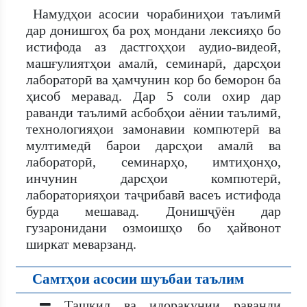
Намудҳои асосии чорабиниҳои таълимӣ
дар донишгоҳ ба роҳ мондани лексияҳо бо
истифода аз дастгоҳҳои аудио-видеоӣ,
машғулиятҳои амалӣ, семинарӣ, дарсҳои
лабораторӣ ва ҳамчунин кор бо беморон ба
ҳисоб меравад. Дар 5 соли охир дар
раванди таълимӣ асбобҳои аёнии таълимӣ,
технологияҳои замонавии компютерӣ ва
мултимедӣ барои дарсҳои амалӣ ва
лабораторӣ, семинарҳо, имтиҳонҳо,
инчунин дарсҳои компютерӣ,
лабораторияҳои таҷрибавӣ васеъ истифода
бурда мешавад. Донишҷӯён дар
гузаронидани озмоишҳо бо ҳайвонот
ширкат меварзанд.
Самтҳои асосии шуъбаи таълим
Ташкил ва идоракунии раванди