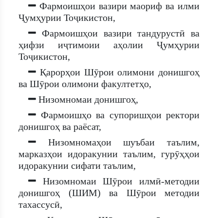
Фармоишҳои вазири маориф ва илми
Ҷумҳурии Тоҷикистон,
Фармоишҳои вазири тандурустӣ ва
ҳифзи иҷтимоии аҳолии Ҷумҳурии
Тоҷикистон,
Қарорҳои Шӯрои олимони донишгоҳ
ва Шӯрои олимони факултетҳо,
Низомномаи донишгоҳ,
Фармоишҳо ва супоришҳои ректори
донишгоҳ ва раёсат,
Низомномаҳои шуъбаи таълим,
марказҳои идоракунии таълим, гурӯҳҳои
идоракунии сифати таълим,
Низомномаи Шӯрои илмӣ-методии
донишгоҳ (ШИМ) ва Шӯрои методии
тахассусӣ,