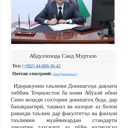
Абдуллозода Саид Муртазо
Тел:
(+992) 44-600-36-42
Почтаи электронӣ:
talim@tajmedun.tj
Идоракунии таълими Донишгоҳи давлати
тиббии Тоҷикистон ба номи Абӯалӣ ибни
Сино воҳиди сохтории донишгоҳ буда, дар
банақшагирӣ, ташкил ва назорат аз болои
раванди таълим дар факултетҳо ва фанҳои
таълимии муайянкардаи стандарти
давлатии таҳсилот аз рӯйи ихтисосҳо