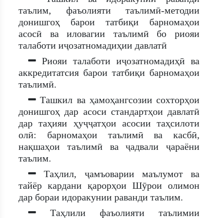
таълим, фаъолияти таълимӣ-методии
донишгоҳ барои татбиқи барномаҳои
асосӣ ва иловагии таълимӣ бо риояи
талаботи иҷозатномадиҳии давлатӣ
Риояи талаботи иҷозатномадиҳӣ ва
аккредитатсия барои татбиқи барномаҳои
таълимӣ.
Ташкил ва ҳамоҳангсозии сохторҳои
донишгоҳ дар асоси стандартҳои давлатӣ
дар таҳияи ҳуҷҷатҳои асосии таҳсилоти
олӣ: барномаҳои таълимӣ ва касбӣ,
нақшаҳои таълимӣ ва ҷадвали ҷараёни
таълим.
Таҳлил, ҷамъоварии маълумот ва
тайёр кардани қарорҳои Шӯрои олимон
дар бораи идоракунии раванди таълим.
Таҳлили фаъолияти таълимии