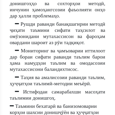
донишгоҳҳо ва сохторҳои методӣ,
инчунин ҳамоҳангсозии фаъолияти онҳо
дар ҳалли проблемаҳо.
Рушди раванди банақшагирии методӣ
ҷиҳати таъмини сифати таҳсилот ва
омӯзонидани мутахассисон ва фароҳам
овардани шароит аз рӯи тадқиқот.
Мониторинг ва ҷамъоварии иттилоот
дар бораи сифати раванди таълим барои
ҳама намудҳои таълим ва омодасозии
мутахассисони баландихтисос.
Таҳия ва амалисозии раванди таълим,
ҳуҷҷатҳои таълимӣ-методии меъёрӣ.
Истифодаи самарабахши масоҳати
таълимии донишгоҳ.
Таъмини бехатарӣ ва банизомоварии
корҳои шахсии донишҷӯён ва ҳуҷҷатҳои