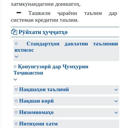
хатмкунандагони донишгоҳ.
Ташкили ҷараёни таълим дар
системаи кредитии таълим.
Рӯйхати ҳуҷҷатҳо
○ Стандартҳои давлатии таълимии
ихтисос
○ Қонунгузорӣ дар Ҷумҳурии
Тоҷикистон
○ Нақшаҳои таълимӣ
○ Нақшаи корӣ
○ Низомномаҳо
○ Интиҳони хатм