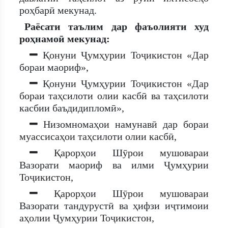
роҳбарӣ мекунад.
Раёсати таълим дар фаъолияти худ
роҳнамоӣ мекунад:
Қонуни Ҷумҳурии Тоҷикистон «Дар
бораи маориф»,
Қонуни Ҷумҳурии Тоҷикистон «Дар
бораи таҳсилоти олии касбӣ ва таҳсилоти
касбии баъдидипломӣ»,
Низомномаҳои намунавӣ дар бораи
муассисаҳои таҳсилоти олии касбӣ,
Қарорҳои Шӯрои мушовараи
Вазорати маориф ва илми Ҷумҳурии
Тоҷикистон,
Қарорҳои Шӯрои мушовараи
Вазорати тандурустӣ ва ҳифзи иҷтимоии
аҳолии Ҷумҳурии Тоҷикистон,