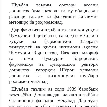
Шуъбаи таълим сохтори асосии
донишгоҳ буда, назорат ва мутобиқшавии
раванди таълим ва фаъолияти таълимӣ-
методиро ба роҳ мемонад.
Дар фаъолияти шуъбаи таълим қонунҳои
Ҷумҳурии Тоҷикистон, санадҳои меъёрию
ҳуқуқӣ ва фармоишҳои Вазорати
тандурустӣ ва ҳифзи иҷтимоии аҳолии
Ҷумҳурии Тоҷикистон, Вазорати маориф
ва илми Ҷумҳурии Тоҷикистон,
фармоишҳо ва супоришҳои ректори
донишгоҳ, қарорҳои Шӯрои олимони
донишгоҳ ва низомномаи шуъбаро
роҳнамоӣ мекунад.
Шуъбаи таълим аз соли 1939 баробари
таъсисёбии Донишкадаи давлатии тиббии
Сталинобод фаъолият мекунад. Дар тӯли
ин муддат, шуъбаи таълимро Сиповский