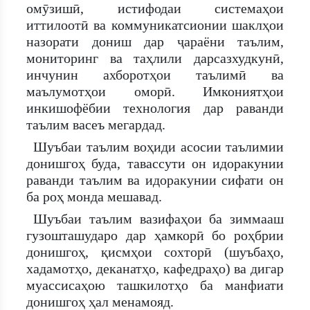
омӯзишӣ, истифодаи системаҳои
иттилоотӣ ва коммуникатсионии шаклҳои
назорати дониш дар ҷараёни таълим,
мониторинг ва таҳлили дарсазхудкунӣ,
инчунин ахборотҳои таълимӣ ва
маълумотҳои оморӣ. Имкониятҳои
инкишофёбии технология дар раванди
таълим васеъ мегардад.
Шуъбаи таълим воҳиди асосии таълимии
донишгоҳ буда, тавассути он идоракунии
раванди таълим ва идоракунии сифати он
ба роҳ монда мешавад.
Шуъбаи таълим вазифаҳои ба зиммааш
гузошташударо дар ҳамкорӣ бо роҳбрии
донишгоҳ, қисмҳои сохторӣ (шуъбаҳо,
хадамотҳо, деканатҳо, кафедраҳо) ва дигар
муассисаҳою ташкилотҳо ба манфиати
донишгоҳ ҳал менамояд.