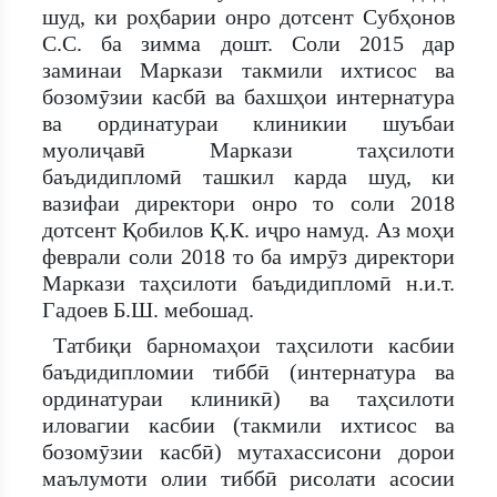
шуд, ки роҳбарии онро дотсент Субҳонов
С.С. ба зимма дошт. Соли 2015 дар
заминаи Маркази такмили ихтисос ва
бозомӯзии касбӣ ва бахшҳои интернатура
ва ординатураи клиникии шуъбаи
муолиҷавӣ Маркази таҳсилоти
баъдидипломӣ ташкил карда шуд, ки
вазифаи директори онро то соли 2018
дотсент Қобилов Қ.К. иҷро намуд. Аз моҳи
феврали соли 2018 то ба имрӯз директори
Маркази таҳсилоти баъдидипломӣ н.и.т.
Гадоев Б.Ш. мебошад.
Татбиқи барномаҳои таҳсилоти касбии
баъдидипломии тиббӣ (интернатура ва
ординатураи клиникӣ) ва таҳсилоти
иловагии касбии (такмили ихтисос ва
бозомӯзии касбӣ) мутахассисони дорои
маълумоти олии тиббӣ рисолати асосии