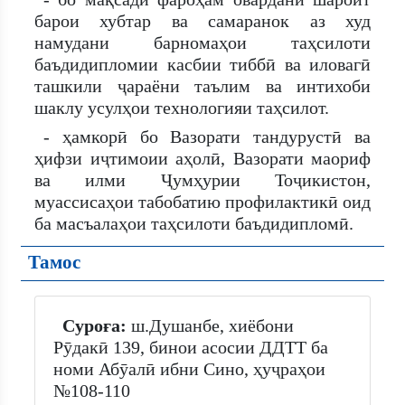
барои хубтар ва самаранок аз худ
намудани барномаҳои таҳсилоти
баъдидипломии касбии тиббӣ ва иловагӣ
ташкили ҷараёни таълим ва интихоби
шаклу усулҳои технологияи таҳсилот.
- ҳамкорӣ бо Вазорати тандурустӣ ва
ҳифзи иҷтимоии аҳолӣ, Вазорати маориф
ва илми Ҷумҳурии Тоҷикистон,
муассисаҳои табобатию профилактикӣ оид
ба масъалаҳои таҳсилоти баъдидипломӣ.
Тамос
Суроға:
ш.Душанбе, хиёбони
Рӯдакӣ 139, бинои асосии ДДТТ ба
номи Абӯалӣ ибни Сино, ҳуҷраҳои
№108-110