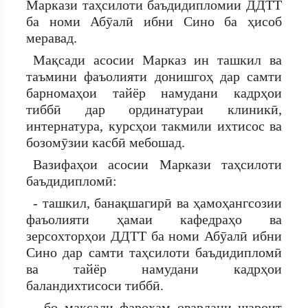
Маркази таҳсилоти баъдидипломии ДДТТ
ба номи Абӯалӣ ибни Сино ба ҳисоб
меравад.
Мақсади асосии Марказ ин ташкил ва
таъмини фаъолияти донишгоҳ дар самти
барномаҳои тайёр намудани кадрҳои
тиббӣ дар ординатураи клиникӣ,
интернатура, курсҳои такмили ихтисос ва
бозомӯзии касбӣ мебошад.
Вазифаҳои асосии Маркази таҳсилоти
баъдидипломӣ:
- ташкил, банақшагирӣ ва ҳамоҳангсозии
фаъолияти ҳамаи кафедраҳо ва
зерсохторҳои ДДТТ ба номи Абӯалӣ ибни
Сино дар самти таҳсилоти баъдидипломӣ
ва тайёр намудани кадрҳои
баландихтисоси тиббӣ.
- бо мақсади фароҳам овардани шароит