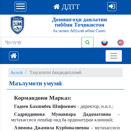
ДДТТ
Донишгоҳи давлатии
тиббии Тоҷикистон
ба номи Абӯалӣ ибни Сино
Таҳсилоти баъдидипломӣ
Асосӣ
Маълумоти умумӣ
Кормандони Марказ:
Гадоев Бахшибек Шифоевич
– директор, н.и.т.;
Садриддинова Мунаввара Дадаматовна
–
мутахассиси пешбар оид ба ординатураи клиникӣ;
Азимова Джамила Курбоналиевна
– мутахассиси