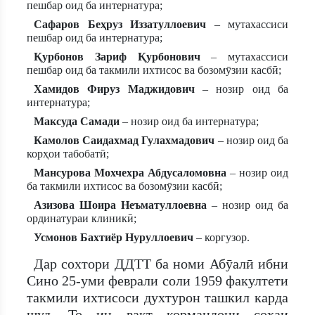
пешбар оид ба интернатура;
Сафаров Беҳруз Иззатуллоевич
– мутахассиси
пешбар оид ба интернатура;
Қурбонов Зариф Қурбонович
– мутахассиси
пешбар оид ба такмили ихтисос ва бозомӯзии касбӣ;
Хамидов Фируз Маджидович
– нозир оид ба
интернатура;
Максуда Самади
– нозир оид ба интернатура;
Камолов Саидахмад Гулахмадович
– нозир оид ба
корҳои табобатӣ;
Мансурова Мохчехра Абдусаломовна
– нозир оид
ба такмили ихтисос ва бозомӯзии касбӣ;
Азизова Шоира Неъматуллоевна
– нозир оид ба
ординатураи клиникӣ;
Усмонов Бахтиёр Нуруллоевич
– коргузор.
Дар сохтори ДДТТ ба номи Абӯалӣ ибни
Сино 25-уми феврали соли 1959 факултети
такмили ихтисоси духтурон ташкил карда
шуд. То ин вақт кормандони соҳаи