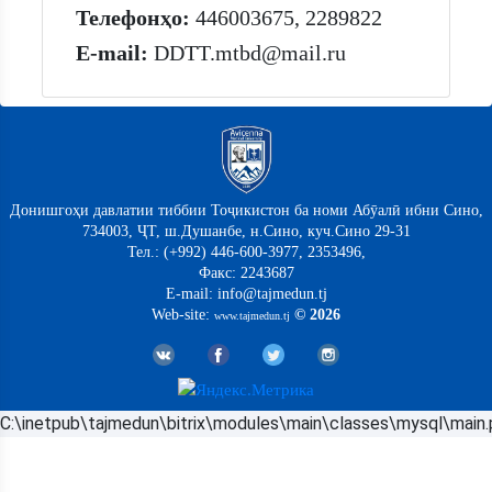
Телефонҳо:
446003675, 2289822
E-mail:
DDTT.mtbd@mail.ru
Донишгоҳи давлатии тиббии Тоҷикистон ба номи Абӯалӣ ибни Сино,
734003, ҶТ, ш.Душанбе, н.Сино, куч.Сино 29-31
Тел.: (+992) 446-600-3977, 2353496,
Факс: 2243687
E-mail: info@tajmedun.tj
Web-site:
© 2026
www.tajmedun.tj
C:\inetpub\tajmedun\bitrix\modules\main\classes\mysql\main