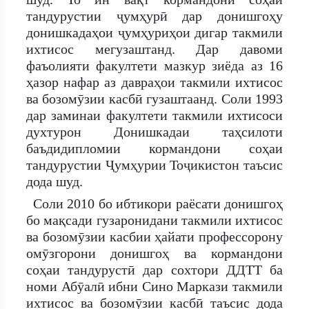
тандурустии ҷумҳурӣ дар донишгоҳу
донишкадаҳои ҷумҳуриҳои дигар такмили
ихтисос мегузаштанд. Дар давоми
фаъолияти факултети мазкур зиёда аз 16
ҳазор нафар аз давраҳои такмили ихтисос
ва бозомӯзии касбӣ гузаштаанд. Соли 1993
дар заминаи факултети такмили ихтисоси
духтурон Донишкадаи таҳсилоти
баъдидипломии кормандони соҳаи
тандурустии Ҷумҳурии Тоҷикистон таъсис
дода шуд.
Соли 2010 бо ибтикори раёсати донишгоҳ
бо мақсади гузаронидани такмили ихтисос
ва бозомӯзии касбии ҳайати профессорону
омӯзгорони донишгоҳ ва кормандони
соҳаи тандурустӣ дар сохтори ДДТТ ба
номи Абӯалӣ ибни Сино Маркази такмили
ихтисос ва бозомӯзии касбӣ таъсис дода