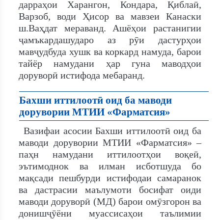
дарраҳои Харангон, Кондара, Қиблаӣ,
Варзоб, води Ҳисор ва мавзеи Канаски
ш.Ваҳдат мераванд. Ашёҳои растанигии
ҷамъкардашударо аз рӯи дастурҳои
мавҷудбуда хушк ва коркард намуда, барои
тайёр намудани ҳар гуна маводҳои
доруворӣ истифода мебаранд.
Бахши иттилоотӣ оид ба маводи
дорувории МТИИ «Фарматсия»
Вазифаи асосии Бахши иттилоотӣ оид ба
маводи дорувории МТИИ «Фарматсия» –
паҳн намудани иттилоотҳои воқеӣ,
эътимоднок ва илман исботшуда бо
мақсади пешбурди истифодаи самаранок
ва дастрасии маълумоти босифат оиди
маводи доруворӣ (МД) барои омӯзгорон ва
донишҷӯёни муассисаҳои таълимии