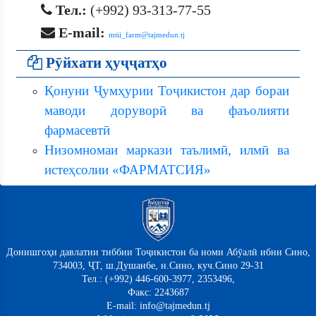
Тел.:
(+992) 93-313-77-55
E-mail:
mtii_farm@tajmedun.tj
Рӯйхати ҳуҷҷатҳо
Қонуни Ҷумҳурии Тоҷикистон дар бораи
маводи доруворӣ ва фаъолияти
фармасевтӣ
Низомномаи маркази таълимӣ, илмӣ ва
истеҳсолии «ФАРМАТСИЯ»
Донишгоҳи давлатии тиббии Тоҷикистон ба номи Абӯалӣ ибни Сино,
734003, ҶТ, ш.Душанбе, н.Сино, куч.Сино 29-31
Тел.: (+992) 446-600-3977, 2353496,
Факс: 2243687
E-mail: info@tajmedun.tj