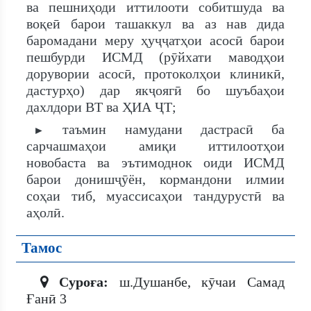
ва пешниҳоди иттилооти собитшуда ва
воқеӣ барои ташаккул ва аз нав дида
баромадани меру ҳуҷҷатҳои асосӣ барои
пешбурди ИСМД (рӯйхати маводҳои
дорувории асосӣ, протоколҳои клиникӣ,
дастурҳо) дар якҷоягӣ бо шуъбаҳои
дахлдори ВТ ва ҲИА ҶТ;
таъмин намудани дастрасӣ ба
►
сарчашмаҳои амиқи иттилоотҳои
новобаста ва эътимоднок оиди ИСМД
барои донишҷӯён, кормандони илмии
соҳаи тиб, муассисаҳои тандурустӣ ва
аҳолӣ.
Тамос
Суроға:
ш.Душанбе, кӯчаи Самад
Ғанӣ 3