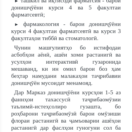
ташкил ва иқтисоди фарматсия - барои
►
донишҷӯёни курси 4 ва 5 факултаи
фарматсевтӣ;
фармакология - барои донишҷӯёни
►
курси 4 факултаи фарматсевтӣ ва курси 3
факултаҳои тиббӣ ва стоматологӣ.
Чунин машғулиятҳо бо истифодаи
асбобҳои аёнӣ, ашёи хоми растанигӣ ва
усулҳои интерактивӣ гузаронида
мешаванд, ки ин омил барои боз ҳам
беҳтар намудани малакаҳои таҷрибавии
донишҷӯён мусоидат менамояд.
Дар Марказ донишҷӯёни курсҳои 1-5 аз
фаннҳои тахассусӣ таҷрибаомӯзии
таълимӣ-истеҳсолиро гузашта, бо
роҳбарони таҷрибаомӯзӣ барои омӯзиши
флораи растанигӣ ва ҷамъоварии ашёҳои
растанигӣ дар фаслҳои гуногуни сол ба