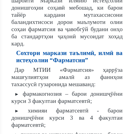
шароити Маркази илмию истеҳсолии
донишгоҳии соҳавӣ мебошад, ки барои
тайёр кардани мутахассисони
баландихтисоси дорои маълумоти олии
соҳаи фарматсия ва ҷавобгӯй будани онҳо
ба стандартҳои ҷаҳонӣ мусоидат хоҳад
кард.
Сохтори маркази таълимӣ, илмӣ ва
истеҳсолии “Фарматсия”
Дар МТИИ «Фарматсия» ҳаррӯза
машғулиятҳои амалӣ аз фаннҳои
тахассусӣ гузаронида мешаванд:
фармакогнозия – барои донишҷӯёни
►
курси 3 факултаи фарматсевтӣ;
химияи фарматсевтӣ - барои
►
донишҷӯёни курси 3 ва 4 факултаи
фарматсевтӣ;