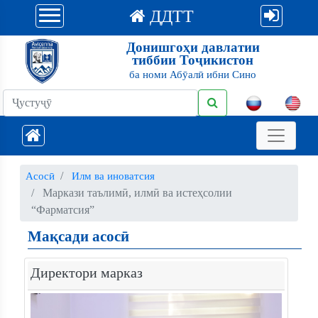
ДДТТ
Донишгоҳи давлатии
тиббии Тоҷикистон
ба номи Абӯалӣ ибни Сино
Асосӣ
Илм ва иноватсия
Маркази таълимӣ, илмӣ ва истеҳсолии
“Фарматсия”
Мақсади асосӣ
Директори марказ