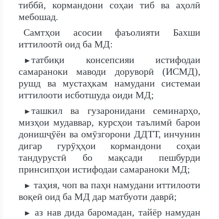
тиббӣ, кормандони соҳаи тиб ва аҳолӣ
мебошад.
Самтҳои асосии фаъолияти Бахши
иттилоотӣ оид ба МД:
татбиқи консепсияи истифодаи
►
самараноки маводи доруворӣ (ИСМД),
рушд ва мустаҳкам намудани системаи
иттилооти исботшуда оиди МД;
ташкил ва гузаронидани семинарҳо,
►
мизҳои мудаввар, курсҳои таълимӣ барои
донишҷӯён ва омӯзгорони ДДТТ, инчунин
дигар гурӯҳҳои кормандони соҳаи
тандурустӣ бо мақсади пешбурди
принсипҳои истифодаи самараноки МД;
таҳия, чоп ва паҳн намудани иттилооти
►
воқеӣ оид ба МД дар матбуоти даврӣ;
аз нав дида баромадан, тайёр намудан
►