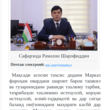
Сафарзода Рамазон Шарофиддин
Почтаи электронӣ:
mtii_farm@tajmedun.tj
Мақсади асосии таъсис додани Марказ
фароҳам овардани шароит барои ташкил
ва гузаронидани раванди таълиму тарбия,
таҷрибаҳои таълимию истеҳсолӣ, корҳои
истеҳсолӣ, илмӣ-тадқиқотӣ ва дар сатҳи
баланд омӯзонидани маҳорати касбӣ дар