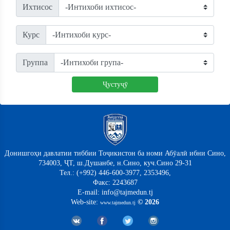
Ихтисос
Курс
Группа
Ҷустуҷӯ
Донишгоҳи давлатии тиббии Тоҷикистон ба номи Абӯалӣ ибни Сино,
734003, ҶТ, ш.Душанбе, н.Сино, куч.Сино 29-31
Тел.: (+992) 446-600-3977, 2353496,
Факс: 2243687
E-mail: info@tajmedun.tj
Web-site:
© 2026
www.tajmedun.tj