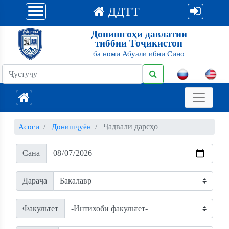
ДДТТ
Донишгоҳи давлатии
тиббии Тоҷикистон
ба номи Абӯалӣ ибни Сино
Ҷадвали дарсҳо
Асосӣ
Донишҷӯён
Сана
Дараҷа
Факультет