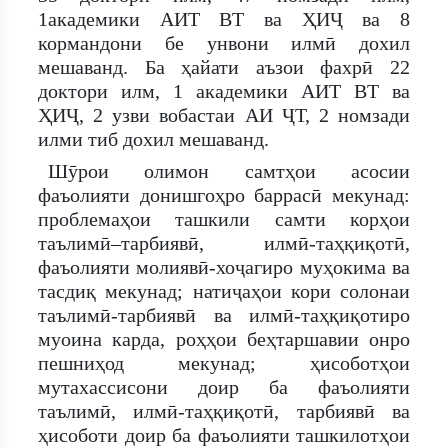
1академики АИТ ВТ ва ҲИҶ ва 8
кормандони бе унвони илмӣ дохил
мешаванд. Ба ҳайати аъзои фахрӣ 22
доктори илм, 1 академики АИТ ВТ ва
ҲИҶ, 2 узви вобастаи АИ ҶТ, 2 номзади
илми тиб дохил мешаванд.
Шӯрои олимон самтҳои асосии
фаъолияти донишгоҳро баррасӣ мекунад:
проблемаҳои ташкили самти корҳои
таълимӣ–тарбиявӣ, илмӣ-таҳқиқотӣ,
фаъолияти молиявӣ-хоҷагиро муҳокима ва
тасдиқ мекунад; натиҷаҳои кори солонаи
таълимӣ-тарбиявӣ ва илмӣ-таҳқиқотиро
муоина карда, роҳҳои беҳтаршавии онро
пешниҳод мекунад; ҳисоботҳои
мутахассисони доир ба фаъолияти
таълимӣ, илмӣ-таҳқиқотӣ, тарбиявӣ ва
ҳисоботи доир ба фаъолияти ташкилотҳои