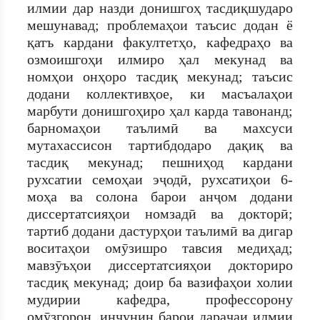
илмии дар назди донишгоҳ тасдиқшударо
мешунавад; проблемаҳои таъсис додан ё
қатъ кардани факултетҳо, кафедраҳо ва
озмоишгоҳи илмиро ҳал мекунад ва
номҳои онҳоро тасдиқ мекунад; таъсис
додани коллективҳое, ки масъалаҳои
марбути донишгоҳиро ҳал карда тавонанд;
барномаҳои таълимӣ ва махсуси
мутахассисон тартибдодаро дақиқ ва
тасдиқ мекунад; пешниҳод кардани
рухсатии семоҳаи эҷодӣ, рухсатиҳои 6-
моҳа ва солона барои анҷом додани
диссертатсияҳои номзадӣ ва докторӣ;
тартиб додани дастурҳои таълимӣ ва дигар
воситаҳои омӯзишро тавсия медиҳад;
мавзӯъҳои диссертатсияҳои докториро
тасдиқ мекунад; доир ба вазифаҳои холии
мудирии кафедра, профессорону
омӯзгорон, инчунин барои дараҷаи илмии