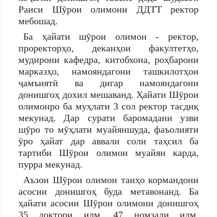
Раиси Шӯрои олимони ДДТТ ректор
мебошад.
Ба ҳайати шӯрои олимон - ректор,
проректорҳо, деканҳои факултетҳо,
мудирони кафедра, китобхона, роҳбарони
марказҳо, намояндагони ташкилотҳои
ҷамъиятӣ ва дигар намояндагони
донишгоҳ дохил мешаванд. Ҳайати Шӯрои
олимонро ба муҳлати 3 сол ректор тасдиқ
мекунад. Дар сурати баромадани узви
шӯро то мӯҳлати муайяншуда, фаъолияти
ӯро ҳайат дар аввали соли таҳсил ба
тартиби Шӯрои олимон муайян карда,
пурра мекунад.
Аъзои Шӯрои олимон танҳо кормандони
асосии донишгоҳ буда метавонанд. Ба
ҳайати асосии Шӯрои олимони донишгоҳ
35 доктори илм, 47 номзади илм,