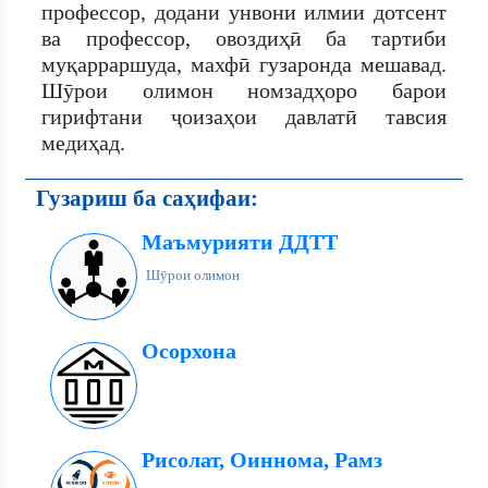
профессор, додани унвони илмии дотсент
ва профессор, овоздиҳӣ ба тартиби
муқарраршуда, махфӣ гузаронда мешавад.
Шӯрои олимон номзадҳоро барои
гирифтани ҷоизаҳои давлатӣ тавсия
медиҳад.
Гузариш ба саҳифаи:
Маъмурияти ДДТТ
Шӯрои олимон
Осорхона
Рисолат, Оиннома, Рамз