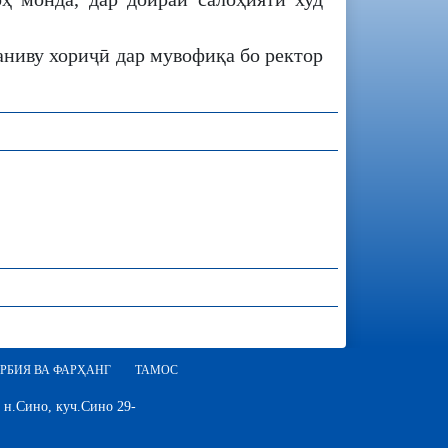
аниву хориҷӣ дар мувофиқа бо ректор
РБИЯ ВА ФАРҲАНГ
ТАМОС
 н.Сино, куч.Сино 29-