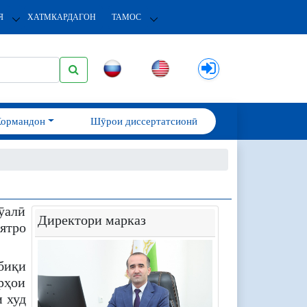
Я
ХАТМКАРДАГОН
ТАМОС
Кормандон
Шӯрои диссертатсионӣ
ӯалӣ
Директори марказ
ятро
биқи
рҳои
и худ