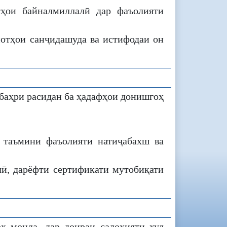
тҳои байналмиллалӣ дар фаъолияти
мотҳои санҷидашуда ва истифодаи он
 баҳри расидан ба ҳадафҳои донишгоҳ
 таъмини фаъолияти натиҷабахш ва
лӣ, дарёфти сертификати мутобиқати
ҳ монда, дар доираи салоҳияти худ