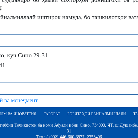
;
айналмиллалӣ иштирок намуда, бо ташкилотҳои ват
, куч.Сино 29-31
41
ӣ ва менеҷмент
ИЛМ ВА ИНОВАТСИЯ
ТАБОБАТ
РОБИТАҲОИ БАЙНАЛМИЛЛАЛӢ
ТА
иббии Тоҷикистон ба номи Абӯалӣ ибни Сино, 734003, ҶТ, ш.Душанбе,
31
Тел.: (+992) 446-600-3977, 2353496