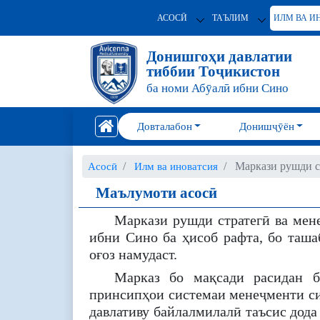
АСОСӢ
ТАЪЛИМ
ИЛМ ВА И
Донишгоҳи давлатии
тиббии Тоҷикистон
ба номи Абӯалӣ ибни Сино
Довталабон
Донишҷӯён
Маркази рушди с
Асосӣ
Илм ва иноватсия
Маълумоти асосӣ
Маркази рушди стратегӣ ва мен
ибни Сино ба ҳисоб рафта, бо таша
оғоз намудаст.
Марказ бо мақсади расидан б
принсипҳои системаи менеҷменти си
давлативу байлалмилалӣ таъсис дода 