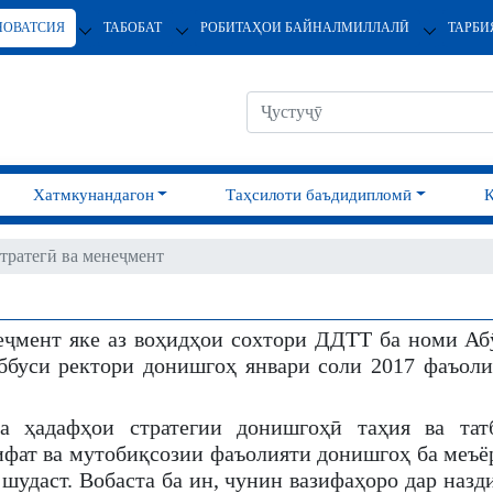
НОВАТСИЯ
ТАБОБАТ
РОБИТАҲОИ БАЙНАЛМИЛЛАЛӢ
ТАРБИ
Хатмкунандагон
Таҳсилоти баъдидипломӣ
тратегӣ ва менеҷмент
еҷмент яке аз воҳидҳои сохтори ДДТТ ба номи Аб
ббуси ректори донишгоҳ январи соли 2017 фаъоли
а ҳадафҳои стратегии донишгоҳӣ таҳия ва тат
фат ва мутобиқсозии фаъолияти донишгоҳ ба меъё
шудаст. Вобаста ба ин, чунин вазифаҳоро дар назд