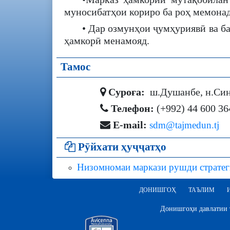
муносибатҳои кориро ба роҳ мемонад
• Дар озмунҳои ҷумҳуриявӣ ва б
ҳамкорӣ менамояд.
Тамос
Суроға:
ш.Душанбе, н.Сино
Телефон:
(+992) 44 600 36
E-mail:
sdm@tajmedun.tj
Рӯйхати ҳуҷҷатҳо
Низомномаи маркази рушди стратег
ДОНИШГОҲ
ТАЪЛИМ
Донишгоҳи давлатии т