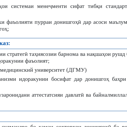
ҳои системаи менеҷменти сифат тибқи стандар
оки фаъолияти пурраи донишгоҳӣ дар асоси маълу
гоҳ;
каз:
ии стратегӣ таҳиясозии барнома ва нақшаҳои рушд
оракунии фаъолият;
й медицинский университет (ДГМУ)
анизми идоракунии босифат дар донишгоҳ баҳри
узаронидани аттестатсияи давлатӣ ва байналмилла
 судмандро бо ҳамаи сохторҳои донишгоҳӣ ба ро