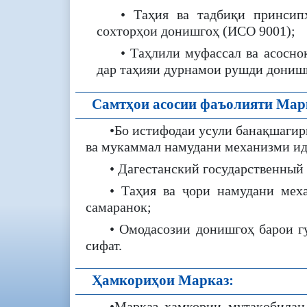
• Таҳия ва тадбиқи принсип
сохторҳои донишгоҳ (ИСО 9001);
• Таҳлили муфассал ва асосн
дар таҳияи дурнамои рушди дониш
Самтҳои асосии фаъолияти Мар
•Бо истифодаи усули банақшагир
ва мукаммал намудани механизми ид
• Дагестанский государственны
• Таҳия ва ҷори намудани мех
самаранок;
• Омодасозии донишгоҳ барои г
сифат.
Ҳамкориҳои Марказ:
•Марказ ҳамкории мутақобилан