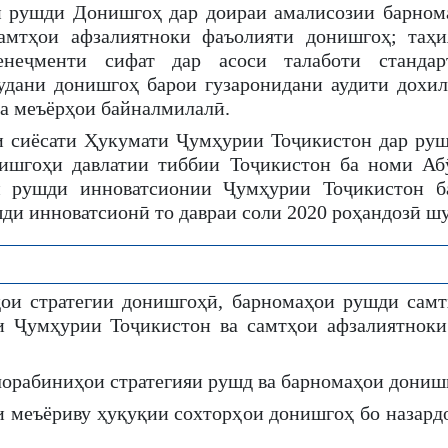
ии рушди Донишгоҳ дар доираи амалисозии барном
самтҳои афзалиятноки фаъолияти донишгоҳ; таҳи
енеҷменти сифат дар асоси талаботи стандар
удани донишгоҳ барои гузаронидани аудити дохил
ба меъёрҳои байналмилалӣ.
ии сиёсати Ҳукумати Ҷумҳурии Тоҷикистон дар руш
нишгоҳи давлатии тиббии Тоҷикистон ба номи Аб
 рушди инноватсионии Ҷумҳурии Тоҷикистон б
шди инноватсионӣ то давраи соли 2020 роҳандозӣ шу
ҳои стратегии донишгоҳӣ, барномаҳои рушди самт
и Ҷумҳурии Тоҷикистон ва самтҳои афзалиятноки
орабиниҳои стратегияи рушд ва барномаҳои дониш
и меъёриву ҳуқуқии сохторҳои донишгоҳ бо назард