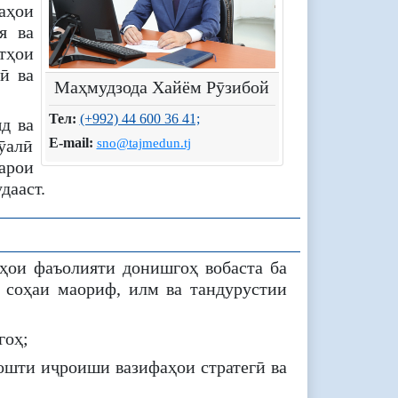
аҳои
я ва
тҳои
ӣ ва
Маҳмудзода Хайём Рӯзибой
Тел:
(+992) 44 600 36 41;
д ва
E-mail:
ӯалӣ
sno@tajmedun.tj
арои
дааст.
ҳои фаъолияти донишгоҳ вобаста ба
 соҳаи маориф, илм ва тандурустии
гоҳ;
ошти иҷроиши вазифаҳои стратегӣ ва