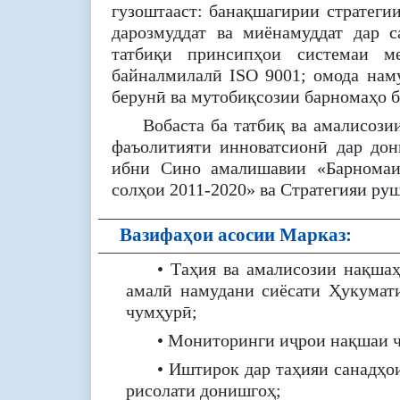
гузоштааст: банақшагирии стратег
дарозмуддат ва миёнамуддат дар 
татбиқи принсипҳои системаи м
байналмилалӣ ISO 9001; омода нам
берунӣ ва мутобиқсозии барномаҳо 
Вобаста ба татбиқ ва амалисоз
фаъолитияти инноватсионӣ дар до
ибни Сино амалишавии «Барномаи
солҳои 2011-2020» ва Стратегияи ру
Вазифаҳои асосии Марказ:
• Таҳия ва амалисозии нақша
амалӣ намудани сиёсати Ҳукумат
чумҳурӣ;
• Мониторинги иҷрои нақшаи ч
• Иштирок дар таҳияи санадҳо
рисолати донишгоҳ;