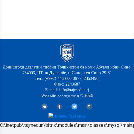
Донишгоҳи давлатии тиббии Тоҷикистон ба номи Абӯалӣ ибни Сино,
734003, ҶТ, ш.Душанбе, н.Сино, куч.Сино 29-31
Тел.: (+992) 446-600-3977, 2353496,
Факс: 2243687
E-mail: info@tajmedun.tj
Web-site:
© 2026
www.tajmedun.tj
C:\inetpub\tajmedun\bitrix\modules\main\classes\mysql\main