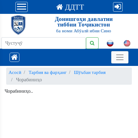
ДДТТ
Донишгоҳи давлатии
тиббии Тоҷикистон
ба номи Абӯалӣ ибни Сино
Асосӣ
Тарбия ва фарҳанг
Шӯъбаи тарбия
Чорабиниҳо
Чорабиниҳо..