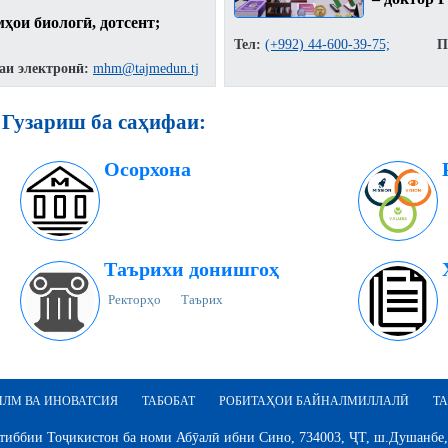
мҳои биологӣ, дотсент;
Тел:
(+992) 44-600-39-75;
П
аи электронӣ:
mhm@tajmedun.tj
Гузариш ба саҳифаи:
Осорхона
Таърихи донишгоҳ
Ректорҳо
Таърих
ИЛМ ВА ИНОВАТСИЯ
ТАБОБАТ
РОБИТАҲОИ БАЙНАЛМИЛЛАЛӢ
ТА
иббии Тоҷикистон ба номи Абӯалӣ ибни Сино, 734003, ҶТ, ш.Душанбе,