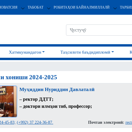
НОВАТСИЯ
ТАБОБАТ
РОБИТАҲОИ БАЙНАЛМИЛЛАЛӢ
ТАРБИ
Хатмкунандагон
Таҳсилоти баъдидипломӣ
и хониши 2024-2025
Муҳиддин Нуриддин Давлаталӣ
– ректор ДДТТ;
– доктори илмҳои тиб, профессор;
24-45-83;
(+992) 37 224-36-87.
Почтаи электронӣ:
rec