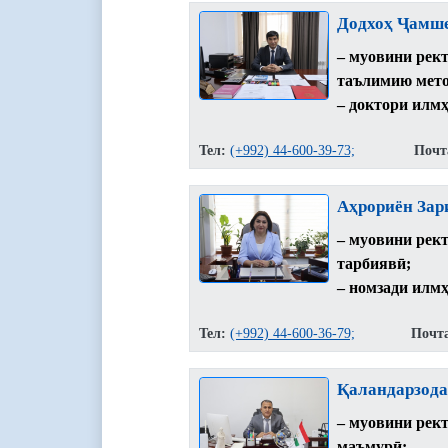
Додхоҳ Ҷамш
– муовини рект
таълимию мето
– доктори илмҳ
Тел:
(+992) 44-600-39-73;
Почт
Аҳрориён Зар
– муовини рект
тарбиявӣ;
– номзади илмҳ
Тел:
(+992) 44-600-36-79;
Почт
Қаландарзода
– муовини рект
маъмурӣ;