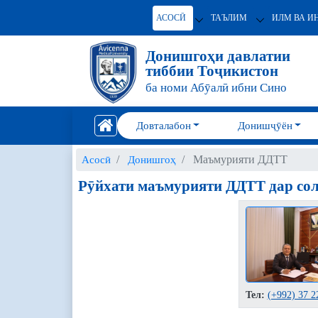
АСОСӢ
ТАЪЛИМ
ИЛМ ВА И
Донишгоҳи давлатии
тиббии Тоҷикистон
ба номи Абӯалӣ ибни Сино
Довталабон
Донишҷӯён
Маъмурияти ДДТТ
Асосӣ
Донишгоҳ
Рӯйхати маъмурияти ДДТТ дар сол
Тел:
(+992) 37 2