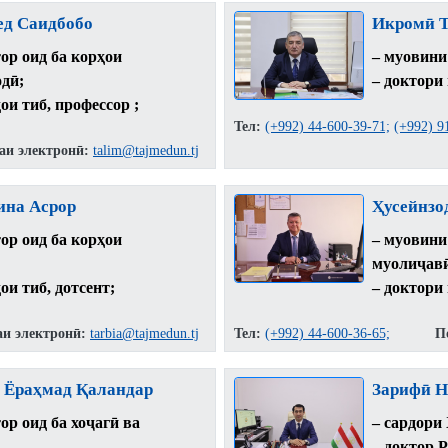
ед Саидбобо
Икромӣ Т
ор оид ба корҳои
– муовини
дӣ;
– доктори
ои тиб, профессор ;
Тел:
(+992) 44-600-39-71;
(+992) 9
аи электронӣ:
talim@tajmedun.tj
ина Асрор
Ҳусейнзо
ор оид ба корҳои
– муовини
муолиҷав
ои тиб, дотсент;
– доктори
аи электронӣ:
tarbia@tajmedun.tj
Тел:
(+992) 44-600-36-65;
П
 Ёраҳмад Қаландар
Зарифӣ Н
ор оид ба хоҷагӣ ва
– сардори
– доктор 