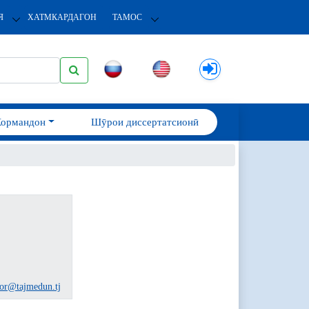
Я
ХАТМКАРДАГОН
ТАМОС
Кормандон
Шӯрои диссертатсионӣ
tor@tajmedun.tj