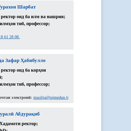
урахон Шарбат
 ректор оид ба илм ва нашрия;
 илмҳои тиб, профессор;
18 61 28 08.
да Зафар Ҳабибулло
 ректор оид ба корҳои
ӣ;
 илмҳои тиб, профессор;
очтаи электронӣ:
muolija@tajmedun.tj
уралӣ Абдурақиб
 Хадамоти ректор;
PhD;