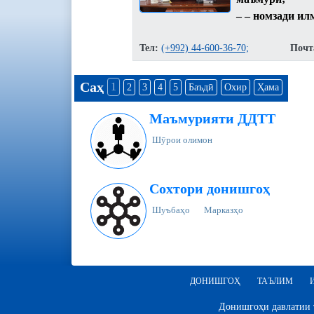
– – номзади ил
Тел:
(+992) 44-600-36-70;
Почт
Саҳ
1
2
3
4
5
Баъдӣ
Охир
Ҳама
Маъмурияти ДДТТ
Шӯрои олимон
Сохтори донишгоҳ
Шуъбаҳо
Марказҳо
ДОНИШГОҲ
ТАЪЛИМ
Донишгоҳи давлатии т