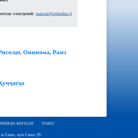
очтаи электронӣ:
nazorat@tajmedun.tj
Рисолат, Оиннома, Рамз
Ҳуҷҷатҳо
РБИЯ ВА ФАРҲАНГ
ТАМОС
 н.Сино, куч.Сино 29-