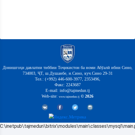
Донишгоҳи давлатии тиббии Тоҷикистон ба номи Абӯалӣ ибни Сино,
734003, ҶТ, ш.Душанбе, н.Сино, куч.Сино 29-31
Тел.: (+992) 446-600-3977, 2353496,
Факс: 2243687
E-mail: info@tajmedun.tj
Web-site:
© 2026
www.tajmedun.tj
C:\inetpub\tajmedun\bitrix\modules\main\classes\mysql\main