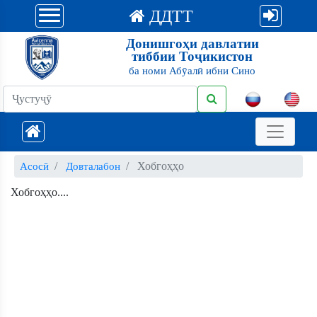
ДДТТ
Донишгоҳи давлатии
тиббии Тоҷикистон
ба номи Абӯалӣ ибни Сино
Хобгоҳҳо
Асосӣ
Довталабон
Хобгоҳҳо....