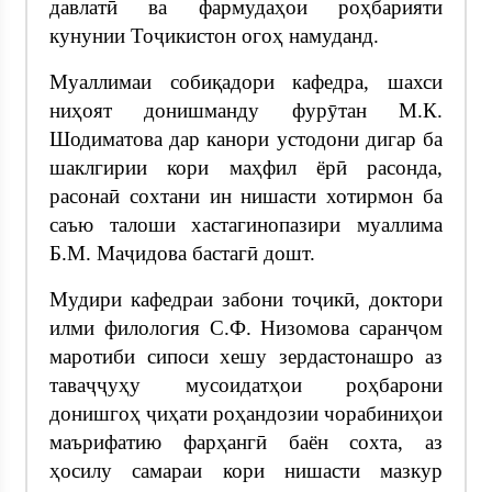
давлатӣ ва фармудаҳои роҳбарияти
кунунии Тоҷикистон огоҳ намуданд.
Муаллимаи собиқадори кафедра, шахси
ниҳоят донишманду фурӯтан М.К.
Шодиматова дар канори устодони дигар ба
шаклгирии кори маҳфил ёрӣ расонда,
расонаӣ сохтани ин нишасти хотирмон ба
саъю талоши хастагинопазири муаллима
Б.М. Маҷидова бастагӣ дошт.
Мудири кафедраи забони тоҷикӣ, доктори
илми филология С.Ф. Низомова саранҷом
маротиби сипоси хешу зердастонашро аз
таваҷҷуҳу мусоидатҳои роҳбарони
донишгоҳ ҷиҳати роҳандозии чорабиниҳои
маърифатию фарҳангӣ баён сохта, аз
ҳосилу самараи кори нишасти мазкур