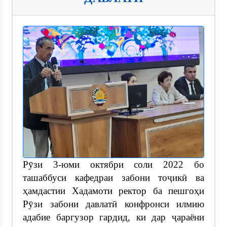
Рӯзи 3-юми октябри соли 2022 бо
ташаббуси кафедраи забони тоҷикӣ ва
ҳамдастии Хадамоти ректор ба пешгоҳи
Рӯзи забони давлатӣ конфронси илмию
адабие баргузор гардид, ки дар ҷараёни