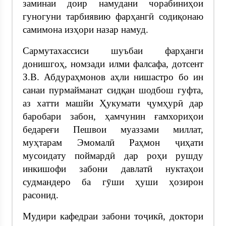
заминаи доир намудани чорабиниҳои
гуногуни тарбиявию фарҳангӣ содиқонаю
самимона изҳори назар намуд.
Сармутахассиси шуъбаи фарҳанги
донишгоҳ, номзади илми фалсафа, дотсент
З.В. Абдураҳмонов аҳли нишастро бо ин
санаи пурмайманат сидқан шодбош гуфта,
аз хатти машйи Ҳукумати ҷумҳурӣ дар
баробари забон, ҳамчунин ғамхориҳои
бедареғи Пешвои муаззами миллат,
муҳтарам Эмомалӣ Раҳмон ҷиҳати
мусоидату поймардӣ дар роҳи рушду
инкишофи забони давлатӣ нуктаҳои
судмандеро ба гӯши ҳуши ҳозирон
расонид.
Мудири кафедраи забони тоҷикӣ, доктори