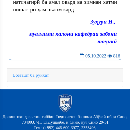
натиҷагирӣ ба амал овард ва зимнан хатми
нишастро ҳам эълом кард.
Зуҳурӣ Н.,
муаллими калони кафедраи забони
тоҷикӣ
05.10.2022
816
Бозгашт ба рӯйхат
Донишгоҳи давлатии тиббии Тоҷикистон ба номи Абӯалӣ ибни Сино,
734003, ҶТ, ш.Душанбе, н.Сино, куч.Сино 29-31
Тел.: (+992) 446-600-3977, 2353496,