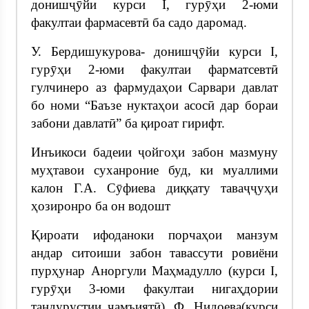
донишҷӯйи курси I, гурӯҳи 2-юми
факултаи фармасевтӣ ба садо даромад.
У. Бердишукурова- донишҷӯйи курси I,
гурӯҳи 2-юми факултаи фарматсевтӣ
гулчинеро аз фармудаҳои Сарвари давлат
бо номи “Баъзе нуктаҳои асосӣ дар бораи
забони давлатӣ” ба қироат гирифт.
Инъикоси бадеии ҷойгоҳи забон мазмуну
муҳтавои суханроние буд, ки муаллими
калон Г.А. Сӯфиева диққату таваҷҷуҳи
ҳозиронро ба он водошт
Қироати ифоданоки порчаҳои манзум
андар ситоиши забон тавассути ровиёни
пурҳунар Аноргули Маҳмадулло (курси I,
гурӯҳи 3-юми факултаи нигаҳдории
тандурустии ҷамъиятӣ), Ф. Нидоева(курси