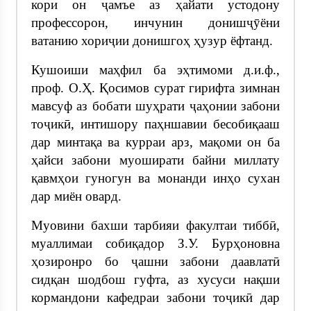
кори он ҷамъе аз ҳайати устодону
профессорон, инчунин донишҷӯёни
ватанию хориҷии донишгоҳ ҳузур ёфтанд.
Кушоиши маҳфил ба эҳтимоми д.и.ф.,
проф. О.Ҳ. Қосимов сурат гирифта зимнан
мавсуф аз бобати шуҳрати ҷаҳонии забони
тоҷикӣ, интишору паҳншавии бесобиқааш
дар минтақа ва курраи арз, мақоми он ба
ҳайси забони муоширати байни миллату
қавмҳои гуногун ва монанди инҳо сухан
дар миён овард.
Муовини бахши тарбияи факултаи тиббӣ,
муаллимаи собиқадор З.У. Бурҳоновна
ҳозиронро бо ҷашни забони даавлатӣ
сидқан шодбош гуфта, аз хусуси нақши
кормандони кафедраи забони тоҷикӣ дар