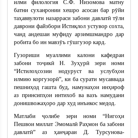
илми филология С.Ф. Низомова матну
батни суханронии хешро асосан бар рӯйи
таҳаввулоти назарраси забони давлатӣ тӯли
даврони файзбори Истиқлол устувор сохта,
чанд андешаи муфиду арзимшмандро дар
робита бо ин мавзӯъ гӯшгузор кард.
Гузориши муаллими калони кафедраи
забони тоҷикӣ Н. Зуҳурӣ зери номи
“Истилоҳсозии нодуруст ва услубҳои
илмию коргузорӣ”, ки ба сурати мусаввада
пешниҳод гашта буд, намунаҳои инҳироф
аз принсипҳои интихоб ва вазъ намудани
донишвожаҳоро дар худ инъикос медод.
Матлаби ҷолибе зери номи “Нигоҳи
Пешвои миллат Эмомалӣ Раҳмон ба забони
давлатӣ” аз ҳанҷараи Д. Турсунова-