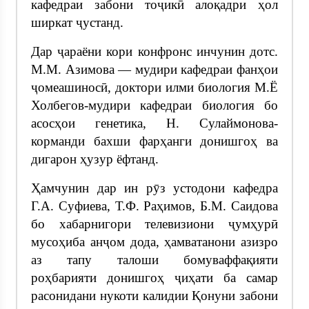
кафедраи забони тоҷикӣ алоқадри ҳол
ширкат ҷустанд.
Дар ҷараёни кори конфронс инчунин дотс.
М.М. Азимова — мудири кафедраи фанҳои
ҷомеашиносӣ, доктори илми биология М.Ё
Холбегов-мудири кафедраи биология бо
асосҳои генетика, Н. Сулаймонова-
корманди бахши фарҳанги донишгоҳ ва
дигарон ҳузур ёфтанд.
Ҳамчунин дар ин рӯз устодони кафедра
Г.А. Суфиева, Т.Ф. Раҳимов, Б.М. Саидова
бо хабарнигори телевизиони ҷумҳурӣ
мусоҳиба анҷом дода, ҳамватанони азизро
аз тапу талоши бомуваффақияти
роҳбарияти донишгоҳ ҷиҳати ба самар
расонидани нукоти калидии Қонуни забони