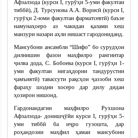
Афзалзода (курси I, гурӯҳи 5-уми факултаи
тиббӣ), Д. Турсунова А.А. Ворисӣ (курси I,
гурӯҳи 2-юми факултаи фарматсевтӣ) баъзе
намунаҳоеро аз чакидаи қалами хеш
манзури назари аҳли нишаст гародониданд.
Мансубони ансамбли “Шифо” бо сурудҳои
дилнишин фазои маҳфилро рангинтар
ҷилва дода, С. Бобоева (курси I, гурӯҳи 1-
уми факултаи нигаҳдории тандурустии
ҷамъиятӣ) тавассути рақсҳои ҷаззоби хеш
фараҳу шодии хосеро дар дилу дидаи
ҳозирон нишонд.
Гардонандагии маҳфилро Рухшона
Афзалзода- донишҷӯйи курси I, гурӯҳи 5-
уми тиббӣ ба иҷро гузошта, дар
роҳандозии маҳфил ҳамаи мансубони