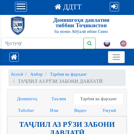
ДДТТ
Донишгоҳи давлатии
тиббии Тоҷикистон
ба номи Абӯалӣ ибни Сино
Асосӣ
Ахбор
Тарбия ва фарҳанг
ТАҶЛИЛ АЗ РӮЗИ ЗАБОНИ ДАВЛАТӢ
Донишгоҳ
Таълим
Тарбия ва фарҳанг
Табобат
Илм
Видео
Умумӣ
ТАҶЛИЛ АЗ РӮЗИ ЗАБОНИ
ДАВЛАТӢ