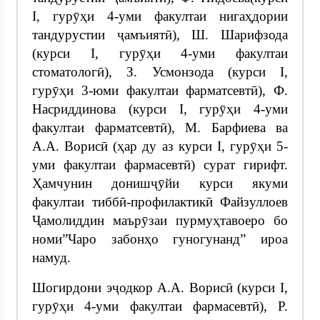
I, гурӯҳи 4-уми факултаи нигаҳдории
тандурустии ҷамъиятӣ), Ш. Шарифзода
(курси I, гурӯҳи 4-уми факултаи
стоматологӣ), З. Усмонзода (курси I,
гурӯҳи 3-юми факултаи фарматсевтӣ), Ф.
Насриддинова (курси I, гурӯҳи 4-уми
факултаи фарматсевтӣ), М. Барфиева ва
А.А. Ворисӣ (ҳар ду аз курси I, гурӯҳи 5-
уми факултаи фармасевтӣ) сурат гирифт.
Ҳамчунин донишҷӯйи курси якуми
факултаи тиббӣ-профилактикӣ Файзуллоев
Ҷамолиддин маърӯзаи пурмуҳтавоеро бо
номи”Чаро забонҳо гуногунанд” ироа
намуд.
Шогирдони эҷодкор А.А. Ворисӣ (курси I,
гурӯҳи 4-уми факултаи фармасевтӣ), Р.