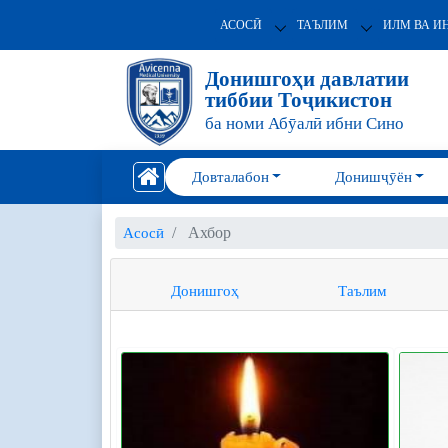
АСОСӢ
ТАЪЛИМ
ИЛМ ВА И
Донишгоҳи давлатии
тиббии Тоҷикистон
ба номи Абӯалӣ ибни Сино
Довталабон
Донишҷӯён
Ахбор
Асосӣ
Донишгоҳ
Таълим