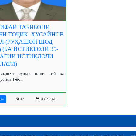
ИФАИ ТАБИБОНИ
БИ ТОҶИК: ҲУСАЙНОВ
Л (РӮҲАШОН ШОД
) (БА ИСТИҚБОЛИ 35-
АГИИ ИСТИҚЛОЛИ
ЛАТӢ)
таърихи рушди илми тиб ва
рустии Т�...
17
31.07.2026
сал