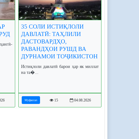
АР
35 СОЛИ ИСТИҚЛОЛИ
РУД
ДАВЛАТӢ: ТАҲЛИЛИ
ДАСТОВАРДҲО,
рҳангӣ-
РАВАНДҲОИ РУШД ВА
ДУРНАМОИ ТОҶИКИСТОН
Истиқлоли давлатӣ барои ҳар як миллат
на та�...
026
15
04.08.2026
Муфассал