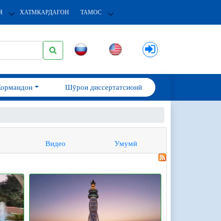
Я
ХАТМКАРДАГОН
ТАМОС
Кормандон
Шӯрои диссертатсионӣ
Видео
Умумӣ