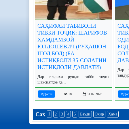
САҲИФАИ ТАБИБОНИ
САҲ
ТИББИ ТОҶИК: ШАРИФОВ
ТИБ
ҲАМДАМБОЙ
ОДИ
ЮЛДОШЕВИЧ (РӮҲАШОН
БОД
ШОД БОД) (БА
СОЛ
ИСТИҚБОЛИ 35-СОЛАГИИ
ДАВ
ИСТИҚЛОЛИ ДАВЛАТӢ)
Дар 
танду
Дар таърихи рушди тибби тоҷик
шахсиятҳое ҳа...
18
31.07.2026
Муфассал
Муфас
Саҳ
1
2
3
4
5
Баъдӣ
Охир
Ҳама