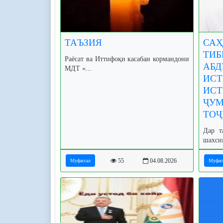
ТАЪЗИЯ
САҲ
ТИБ
Раёсат ва Иттифоқи касабаи кормандони
АБД
МДТ «...
ИСТ
ИСТ
ҶУ
ТОҶ
Дар т
шахси
55
04.08.2026
Муфассал
Муфас