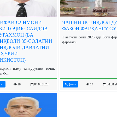
ИФАИ ОЛИМОНИ
ҶАШНИ ИСТИҚЛОЛ Д
БИ ТОҶИК: САИДОВ
ФАЗОИ ФАРҲАНГУ СУ
УРАҲМОН (БА
1 августи соли 2026 дар Боғи фа
ИҚБОЛИ 35-СОЛАГИИ
фароғати...
ИҚЛОЛИ ДАВЛАТИИ
МҲУРИИ
ИКИСТОН)
аърихи илму тандурустии тоҷик
ят�...
19
04.08.2026
14
04.08.2
сал
Муфассал