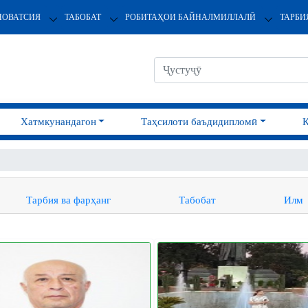
НОВАТСИЯ
ТАБОБАТ
РОБИТАҲОИ БАЙНАЛМИЛЛАЛӢ
ТАРБИ
Хатмкунандагон
Таҳсилоти баъдидипломӣ
Тарбия ва фарҳанг
Табобат
Илм