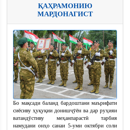
ҚАҲРАМОНИЮ
МАРДОНАГИСТ
Бо мақсади баланд бардоштани маърифати
сиёсиву ҳуқуқии донишҷӯён ва дар руҳияи
ватандӯстиву меҳанпарастӣ тарбия
намудани онҳо санаи 5-уми октябри соли