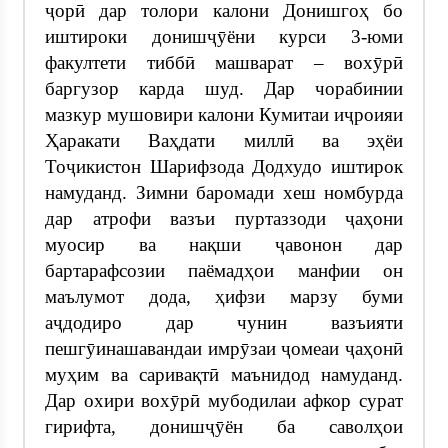
ҷорӣ дар толори калони Донишгоҳ бо
иштироки донишҷӯёни курси 3-юми
факултети тиббӣ машварат – вохӯрӣ
баргузор карда шуд. Дар чорабинии
мазкур мушовири калони Кумитаи иҷроияи
Ҳаракати Ваҳдати миллӣ ва эҳёи
Тоҷикистон Шарифзода Додхудо иштирок
намуданд. Зимни баромади хеш номбурда
дар атрофи вазъи пуртаззоди ҷаҳони
муосир ва нақши ҷавонон дар
бартарафсозии паёмадҳои манфии он
маълумот дода, ҳифзи марзу буми
аҷдодиро дар чунин вазъияти
пешгӯинашавандаи имрӯзаи ҷомеаи ҷаҳонӣ
муҳим ва саривақтӣ маънидод намуданд.
Дар охири вохӯрӣ мубодилаи афкор сурат
гирифта, донишҷӯён ба саволҳои