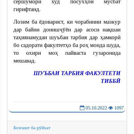
сершумори худ посухҳои мусбат
гирифтанд.
Лозим ба ёдоварист, ки чорабинии мазкур
дар байни донишҷӯён дар асоси нақшаи
таҳиянамудаи шуъбаи тарбия дар ҳамкорӣ
бо садорати факултетҳо ба роҳ монда шуда,
то охири моҳ пайваста гузаронида
мешавад.
ШУЪБАИ ТАРБИЯ
ФАКУЛТЕТИ
ТИББӢ
05.10.2022
1097
Бозгашт ба рӯйхат