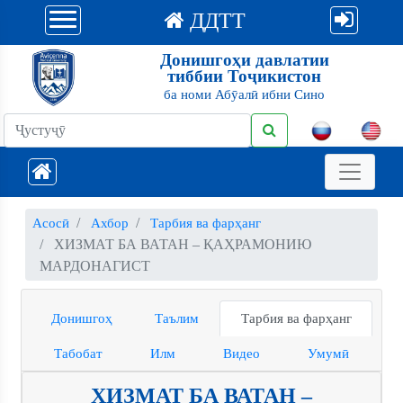
ДДТТ
Донишгоҳи давлатии
тиббии Тоҷикистон
ба номи Абӯалӣ ибни Сино
Асосӣ
Ахбор
Тарбия ва фарҳанг
ХИЗМАТ БА ВАТАН – ҚАҲРАМОНИЮ
МАРДОНАГИСТ
Донишгоҳ
Таълим
Тарбия ва фарҳанг
Табобат
Илм
Видео
Умумӣ
ХИЗМАТ БА ВАТАН –