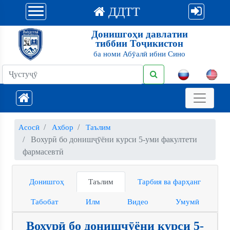
ДДТТ
Донишгоҳи давлатии
тиббии Тоҷикистон
ба номи Абӯалӣ ибни Сино
Асосӣ
Ахбор
Таълим
Вохурӣ бо донишҷӯёни курси 5-уми факултети
фармасевтӣ
Донишгоҳ
Таълим
Тарбия ва фарҳанг
Табобат
Илм
Видео
Умумӣ
Вохурӣ бо донишҷӯёни курси 5-