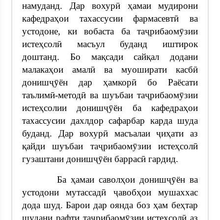
намуданд. Дар вохурӣ ҳамаи мудирони
кафедраҳои тахассусии фармасевтӣ ва
устодоне, ки вобаста ба таҷрибаомӯзии
истеҳсолӣ масъул буданд иштирок
доштанд. Бо мақсади сайқал додани
малакаҳои амалӣ ва муоширати касбӣ
донишҷӯён дар ҳамкорӣ бо Раёсати
таълимӣ-методӣ ва шуъбаи таҷрибаомӯзии
истеҳсолии донишҷӯён ба кафедраҳои
тахассусии дахлдор сафарбар карда шуда
буданд. Дар вохурӣ масъалаи ҷиҳати аз
қайди шуъбаи таҷрибаомӯзии истеҳсолӣ
гузаштани донишҷӯён баррасӣ гардид.
Ба ҳамаи саволҳои донишҷӯён ва
устодони мутассадӣ ҷавобҳои мушаххас
дода шуд. Барои дар оянда боз ҳам беҳтар
шудани рафти таҷрибаомӯзии истеҳсолӣ аз