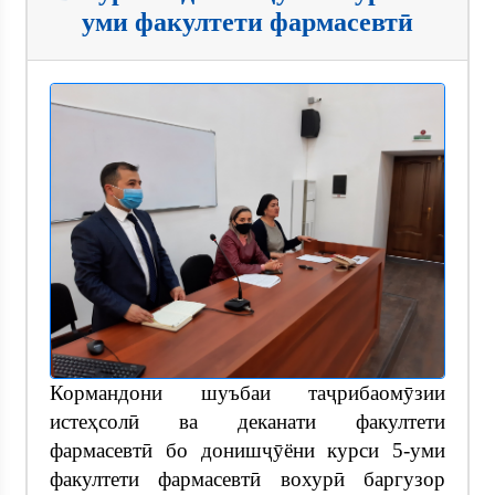
уми факултети фармасевтӣ
Кормандони шуъбаи таҷрибаомӯзии
истеҳсолӣ ва деканати факултети
фармасевтӣ бо донишҷӯёни курси 5-уми
факултети фармасевтӣ вохурӣ баргузор