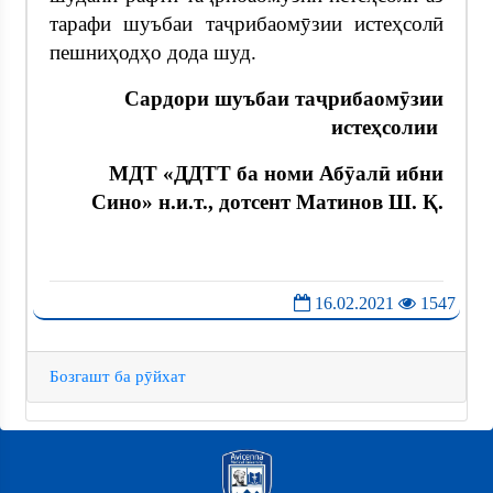
тарафи шуъбаи таҷрибаомӯзии истеҳсолӣ
пешниҳодҳо дода шуд.
Сардори шуъбаи таҷрибаомӯзии
истеҳсолии
МДТ «ДДТТ ба номи Абӯалӣ ибни
Сино» н.и.т., дотсент Матинов Ш. Қ.
16.02.2021
1547
Бозгашт ба рӯйхат