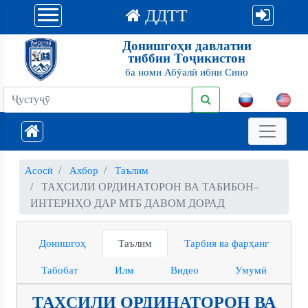
ДДТТ
Донишгоҳи давлатии
тиббии Тоҷикистон
ба номи Абӯалӣ ибни Сино
Асосӣ
Ахбор
Таълим
ТАҲСИЛИ ОРДИНАТОРОН ВА ТАБИБОН–
ИНТЕРНҲО ДАР МТБ ДАВОМ ДОРАД
Донишгоҳ
Таълим
Тарбия ва фарҳанг
Табобат
Илм
Видео
Умумӣ
ТАҲСИЛИ ОРДИНАТОРОН ВА