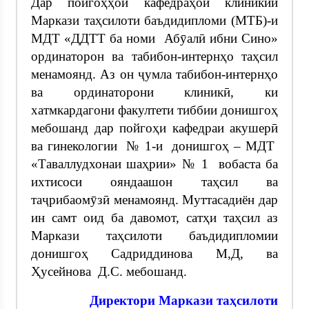
Дар пойгоҳҳои кафедраҳои клиникии
Маркази таҳсилоти баъдидипломи (МТБ)-и
МДТ «ДДТТ ба номи Абӯалӣ ибни Сино»
ординаторон ва табибон-интернҳо таҳсил
менамоянд. Аз он ҷумла табибон-интернҳо
ва ординаторони клиникӣ, ки
хатмкардагони факултети тиббии донишгоҳ
мебошанд дар пойгоҳи кафедраи акушерӣ
ва гинекологии № 1-и донишгоҳ – МДТ
«Таваллудхонаи шаҳрии» № 1 вобаста ба
ихтисоси ояндаашон таҳсил ва
таҷрибаомӯзӣ менамоянд. Муттасадиён дар
ин самт оид ба давомот, сатҳи таҳсил аз
Маркази таҳсилоти баъдидипломии
донишгоҳ Садриддинова М,Д, ва
Ҳусейнова Д.С. мебошанд.
Директори Маркази таҳсилоти