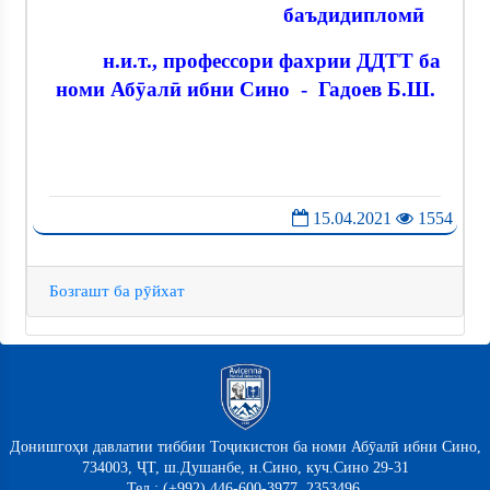
баъдидипломӣ
н.и.т., профессори фахрии ДДТТ ба
номи Абӯалӣ
ибни Сино - Гадоев Б.Ш.
15.04.2021
1554
Бозгашт ба рӯйхат
Донишгоҳи давлатии тиббии Тоҷикистон ба номи Абӯалӣ ибни Сино,
734003, ҶТ, ш.Душанбе, н.Сино, куч.Сино 29-31
Тел.: (+992) 446-600-3977, 2353496,