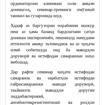
ординаторони клиникии соли аввали
донишгоҳ, семинар-тренинги омӯзишӣ
ташкил ва гузаронида шуд.
Ҳадаф аз баргузории чорабинии мазкур
пеш аз ҳама баланд бардоштани сатҳи
дониши иштирокчиён, пешниҳод намудани
иттилооти амиқу эътимоднок ва аз ҷиҳати
илмӣ собитшуда оид ба маводҳои
доруворӣ ва истифодаи самараноки онҳо
мебошад.
Дар рафти семинар ҷиҳати истифодаи
самаранок ва оқибатҳои истифодаи
ғайрисамараноки маводи доруворӣ,
таъйиноти маводҳои доругии
зиддибактериявӣ,
антибиотикрезистентнокӣ ва роҳҳои