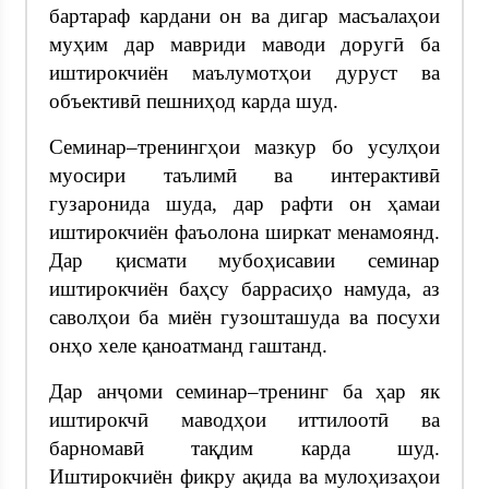
бартараф кардани он ва дигар масъалаҳои
муҳим дар мавриди маводи доругӣ ба
иштирокчиён маълумотҳои дуруст ва
объективӣ пешниҳод карда шуд.
Семинар–тренингҳои мазкур бо усулҳои
муосири таълимӣ ва интерактивӣ
гузаронида шуда, дар рафти он ҳамаи
иштирокчиён фаъолона ширкат менамоянд.
Дар қисмати мубоҳисавии семинар
иштирокчиён баҳсу баррасиҳо намуда, аз
саволҳои ба миён гузошташуда ва посухи
онҳо хеле қаноатманд гаштанд.
Дар анҷоми семинар–тренинг ба ҳар як
иштирокчӣ маводҳои иттилоотӣ ва
барномавӣ тақдим карда шуд.
Иштирокчиён фикру ақида ва мулоҳизаҳои