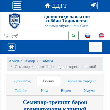
ДДТТ
Донишгоҳи давлатии
тиббии Тоҷикистон
ба номи Абӯалӣ ибни Сино
Асосӣ
Ахбор
Таълим
Семинар-тренинг барои ординаторони клиникӣ
Донишгоҳ
Таълим
Тарбия ва фарҳанг
Табобат
Илм
Видео
Умумӣ
Семинар-тренинг барои
ординаторони клиникӣ