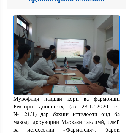
Мувофиқи нақшаи корӣ ва фармоиши
Ректори донишгоҳ (аз 23.12.2020 с.,
№121/1) дар бахши иттилоотӣ оид ба
маводи дорувории Маркази таълимӣ, илмӣ
ва истеҳсолии «Фарматсия», барои