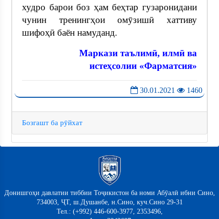
худро барои боз ҳам беҳтар гузаронидани
чунин тренингҳои омӯзишӣ хаттиву
шифоҳӣ баён намуданд.
Маркази таълимӣ, илмӣ ва
истеҳсолии «Фарматсия»
30.01.2021
1460
Бозгашт ба рӯйхат
Донишгоҳи давлатии тиббии Тоҷикистон ба номи Абӯалӣ ибни Сино,
734003, ҶТ, ш.Душанбе, н.Сино, куч.Сино 29-31
Тел.: (+992) 446-600-3977, 2353496,