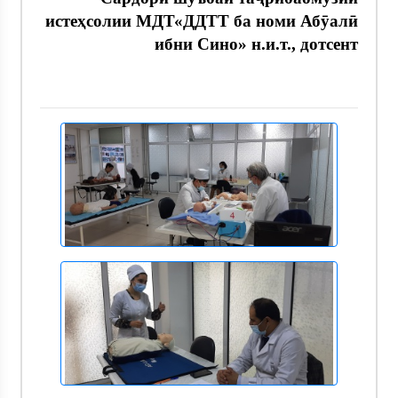
истеҳсолии МДТ«ДДТТ ба номи Абӯалӣ
ибни Сино» н.и.т., дотсент