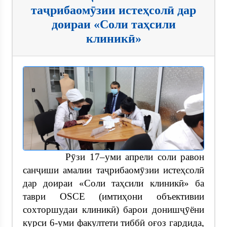
таҷрибаомӯзии истеҳсолӣ дар
доираи «Соли таҳсили
клиникӣ»
Рӯзи 17–уми апрели соли равон
санҷиши амалии таҷрибаомӯзии истеҳсолӣ
дар доираи «Соли таҳсили клиникӣ» ба
таври OSCE (имтиҳони объективии
сохторшудаи клиникӣ) барои донишҷӯёни
курси 6-уми факултети тиббӣ оғоз гардида,