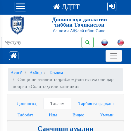
ДДТТ
Донишгоҳи давлатии
тиббии Тоҷикистон
ба номи Абӯалӣ ибни Сино
Асосӣ
Ахбор
Таълим
Санҷиши амалии таҷрибаомӯзии истеҳсолӣ дар
доираи «Соли таҳсили клиникӣ»
Донишгоҳ
Таълим
Тарбия ва фарҳанг
Табобат
Илм
Видео
Умумӣ
Санҷиши амалии