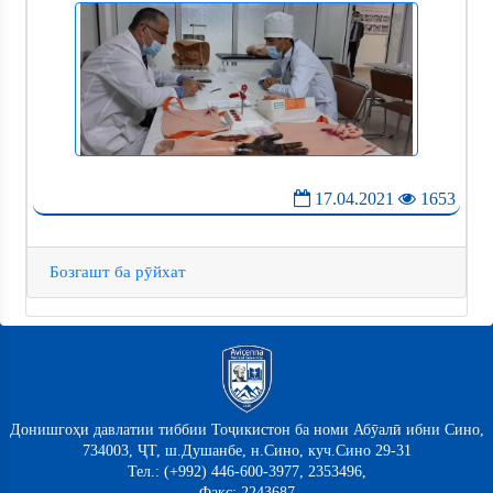
17.04.2021
1653
Бозгашт ба рӯйхат
Донишгоҳи давлатии тиббии Тоҷикистон ба номи Абӯалӣ ибни Сино,
734003, ҶТ, ш.Душанбе, н.Сино, куч.Сино 29-31
Тел.: (+992) 446-600-3977, 2353496,
Факс: 2243687