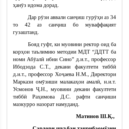
ҳанӯз идома дорад.
Дар рӯзи аввали санҷиш гурӯҳи аз 34
то 42 аз санҷиш бо муваффақият
гузаштанд.
Бояд гуфт, ки муовини ректор оид ба
корҳои таълимию методии МДТ “ДДТТ ба
номи Абӯалӣ ибни Сино” д.и.т., профессор
Ибодзода С.Т., декани факултети тиббӣ
д.и.т., профессор Хоҷаева Н.М., Директори
Маркази омӯзиши малакаҳои амалӣ, н.и.т.
Усмонов Ҷ.Н., муовини декани факултети
тиббӣ Раҳимова Д.С. рафти санҷиши
мазкурро назорат намуданд.
Матинов Ш.Қ.,
Сардори шуъбаи таҷрибаомӯзии