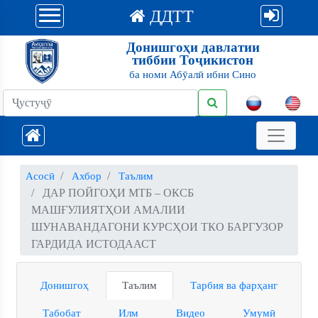
ДДТТ
Донишгоҳи давлатии
тиббии Тоҷикистон
ба номи Абӯалӣ ибни Сино
Асосӣ
Ахбор
Таълим
ДАР ПОЙГОҲИ МТБ – ОКСБ
МАШҒУЛИЯТҲОИ АМАЛИИ
ШУНАВАНДАГОНИ КУРСҲОИ ТКО БАРГУЗОР
ГАРДИДА ИСТОДААСТ
Донишгоҳ
Таълим
Тарбия ва фарҳанг
Табобат
Илм
Видео
Умумӣ