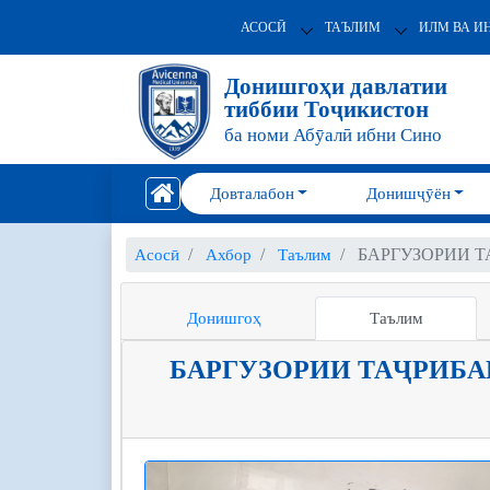
АСОСӢ
ТАЪЛИМ
ИЛМ ВА И
Донишгоҳи давлатии
тиббии Тоҷикистон
ба номи Абӯалӣ ибни Сино
Довталабон
Донишҷӯён
БАРГУЗОРИИ 
Асосӣ
Ахбор
Таълим
Донишгоҳ
Таълим
БАРГУЗОРИИ ТАҶРИБА