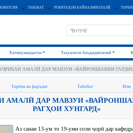
НОВАТСИЯ
ТАБОБАТ
РОБИТАҲОИ БАЙНАЛМИЛЛАЛӢ
ТАРБИ
Хатмкунандагон
Таҳсилоти баъдидипломӣ
ТАҶРИБАИ АМАЛӢ ДАР МАВЗУИ «ВАЙРОНШАВИИ ГАРДИШ
Тарбия ва фарҳанг
Табобат
Илм
И АМАЛӢ ДАР МАВЗУИ «ВАЙРОНША
РАГҲОИ ХУНГАРД»
Аз санаи 13-ум то 19-уми соли ҷорӣ дар кафе