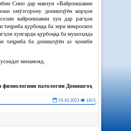
 ибни Сино дар мавзуи «Вайроншавии
роки омӯзгорону донишҷӯён корҳои
лсозии вайроншавии хун дар рагҳои
и таҷриба қурбоққа ба зери микроскоп
агҳои хунгарди қурбоққа ба мушоҳида
аи таҷриба ба донишҷӯён аз ҷониби
мусоидат менамояд.
 физиологияи патологии Донишгоҳ
19.10.2023
1815