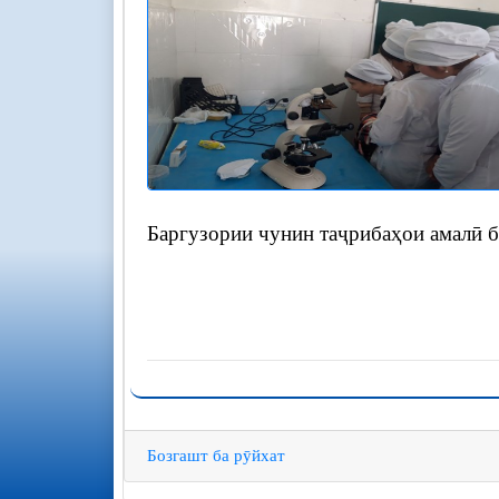
Баргузории чунин таҷрибаҳои амалӣ б
Бозгашт ба рӯйхат