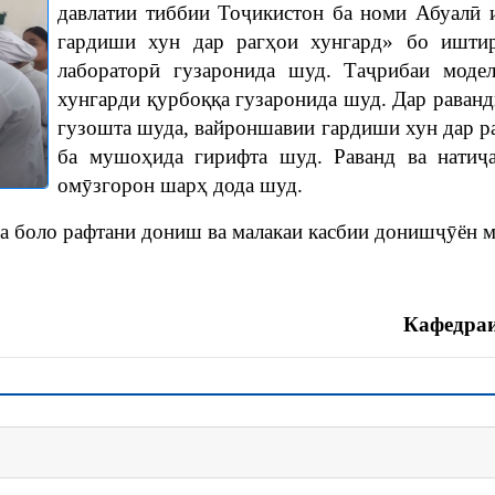
давлатии тиббии Тоҷикистон ба номи Абуалӣ
гардиши хун дар рагҳои хунгард» бо ишти
лабораторӣ гузаронида шуд. Таҷрибаи моде
хунгарди қурбоққа гузаронида шуд. Дар раванд
гузошта шуда, вайроншавии гардиши хун дар р
ба мушоҳида гирифта шуд. Раванд ва натиҷ
омӯзгорон шарҳ дода шуд.
а боло рафтани дониш ва малакаи касбии донишҷӯён 
Кафедраи