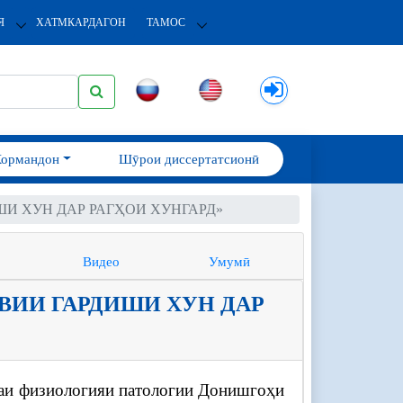
Я
ХАТМКАРДАГОН
ТАМОС
Кормандон
Шӯрои диссертатсионӣ
И ХУН ДАР РАГҲОИ ХУНГАРД»
Видео
Умумӣ
ВИИ ГАРДИШИ ХУН ДАР
драи физиологияи патологии Донишгоҳи