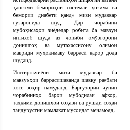
ҳангоми бемориҳои системаи ҳозима ва
бемории диабети қанд» мизи мудаввар
гузаронида шуд. Дар чорабинӣ
мубоҳисаҳои зиёдедар робита ба мавзуи
интихоб шуда аз ҷониби омӯзгорони
донишгоҳ ва мутахассисону олимон
мавриди муҳокимаву баррасӣ қарор дода
шуданд.
Иштирокчиёни мизи мудаввар ба
мавзуъҳои баррасишаванда шавқу рағбати
хосе зоҳир намуданд. Баргузории чунин
чорабиниҳо барои мубодилаи афкор,
таҳкими донишҳои соҳавӣ ва рушди соҳаи
тандурустии мамлакат мусоидат менамояд.