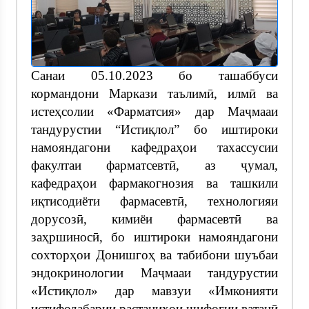
Санаи 05.10.2023 бо ташаббуси
кормандони Маркази таълимӣ, илмӣ ва
истеҳсолии «Фарматсия» дар Маҷмааи
тандурустии “Истиқлол” бо иштироки
намояндагони кафедраҳои тахассусии
факултаи фарматсевтӣ, аз ҷумал,
кафедраҳои фармакогнозия ва ташкили
иқтисодиёти фармасевтӣ, технологияи
дорусозӣ, кимиёи фармасевтӣ ва
заҳршиносӣ, бо иштироки намояндагони
сохторҳои Донишгоҳ ва табибони шуъбаи
эндокринологии Маҷмааи тандурустии
«Истиқлол» дар мавзуи «Имконияти
истифодабарии растаниҳои шифогии ватанӣ