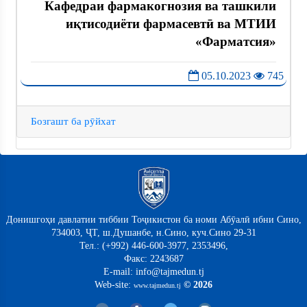
Кафедраи фармакогнозия ва ташкили
иқтисодиёти фармасевтӣ ва МТИИ
«Фарматсия»
05.10.2023
745
Бозгашт ба рӯйхат
Донишгоҳи давлатии тиббии Тоҷикистон ба номи Абӯалӣ ибни Сино,
734003, ҶТ, ш.Душанбе, н.Сино, куч.Сино 29-31
Тел.: (+992) 446-600-3977, 2353496,
Факс: 2243687
E-mail: info@tajmedun.tj
Web-site:
© 2026
www.tajmedun.tj