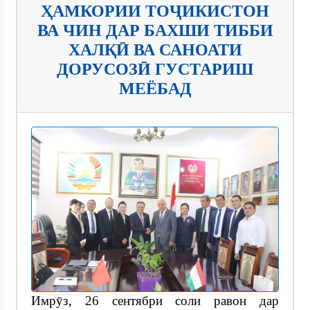
ҲАМКОРИИ ТОҶИКИСТОН
ВА ЧИН ДАР БАХШИ ТИББИ
ХАЛҚӢ ВА САНОАТИ
ДОРУСОЗӢ ГУСТАРИШ
МЕЁБАД
Имрӯз, 26 сентябри соли равон дар