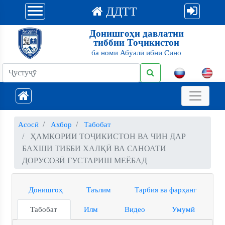
ДДТТ
Донишгоҳи давлатии
тиббии Тоҷикистон
ба номи Абӯалӣ ибни Сино
Асосӣ
Ахбор
Табобат
ҲАМКОРИИ ТОҶИКИСТОН ВА ЧИН ДАР
БАХШИ ТИББИ ХАЛҚӢ ВА САНОАТИ
ДОРУСОЗӢ ГУСТАРИШ МЕЁБАД
Донишгоҳ
Таълим
Тарбия ва фарҳанг
Табобат
Илм
Видео
Умумӣ