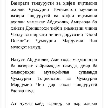
Вазорати тандурустӣ ва ҳифзи иҷтимоии
аҳолии Ҷумҳурии Тоҷикистон муовини
вазири тандурустӣ ва ҳифзи иҷтимоии
аҳолии мамлакат Абдухолиқ Амирзода бо
ҳайати Донишгоҳи тибби анъанавии чинии
Чэнду ва ширкати чинии дорусозии “Good
Doctor”-и Ҷумҳурии Мардумии Чин
мулоқот намуд.
Нахуст Абдухолиқ Амирзода меҳмононро
ба вазорат хайрамақдам намуда, доир ба
ҳамкориҳои мутақобилан судманди
Ҷумҳурии Тоҷикистон ва Ҷумҳурии
Мардумии Чин дар соҳаи тандурустӣ
ёдовар шуд.
Аз ҷумла қайд гардид, ки дар давраи