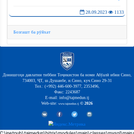
28.09.2023
1133
Бозгашт ба рӯйхат
Донишгоҳи давлатии тиббии Тоҷикистон ба номи Абӯалӣ ибни Сино,
734003, ҶТ, ш.Душанбе, н.Сино, куч.Сино 29-31
Тел.: (+992) 446-600-3977, 2353496,
Факс: 2243687
E-mail: info@tajmedun.tj
Web-site:
© 2026
www.tajmedun.tj
C:\inetpub\tajmedun\bitrix\modules\main\classes\mysql\main