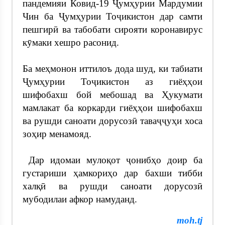
пандемияи Ковид-19 Ҷумҳурии Мардумии
Чин ба Ҷумҳурии Тоҷикистон дар самти
пешгирӣ ва табобати сирояти коронавирус
кӯмаки хешро расонид.
Ба меҳмонон иттилоъ дода шуд, ки табиати
Ҷумҳурии Тоҷикистон аз гиёҳҳои
шифобахш бой мебошад ва Ҳукумати
мамлакат ба коркарди гиёҳҳои шифобахш
ва рушди саноати дорусозӣ таваҷҷуҳи хоса
зоҳир менамояд.
Дар идомаи мулоқот ҷонибҳо доир ба
густариши ҳамкориҳо дар бахши тибби
халқӣ ва рушди саноати дорусозӣ
мубодилаи афкор намуданд.
moh.tj