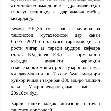
аз ҷониби кормандони кафедра амалиётҳои
гуногун пешниҳод ва дар амалия татбиқ
мегарданд.
Бемор Э.Б.,35 сола, пас аз муоина ва
ташхисҳои мутахассисон дар санаи
05.05.с.2021 бо ташхиси саркомаи ҳиссаи
рости ҷигар аз тарафи мудири кафедра
(д.и.т. Юлдошев Р.З.) ва кормандони
кафедра амалиёти ҷарроҳии
гемигепатэктомия аз рост гузаронида шуд,
ки давомнокии он 7 соат буда, миқдори
хунхориҷшавӣ тақрибан-300 мл.-ро ташкил
кард. Макропрепарат-ҳаҷми омос –
20х18см буд.
Барои ташхисидақик интизори натиҷаи
ташхиси морфологӣ.