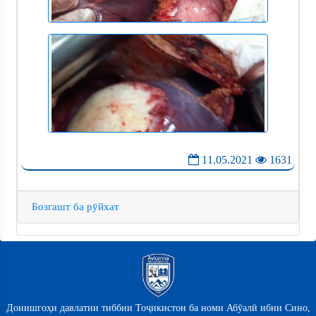
11.05.2021
1631
Бозгашт ба рӯйхат
Донишгоҳи давлатии тиббии Тоҷикистон ба номи Абӯалӣ ибни Сино,