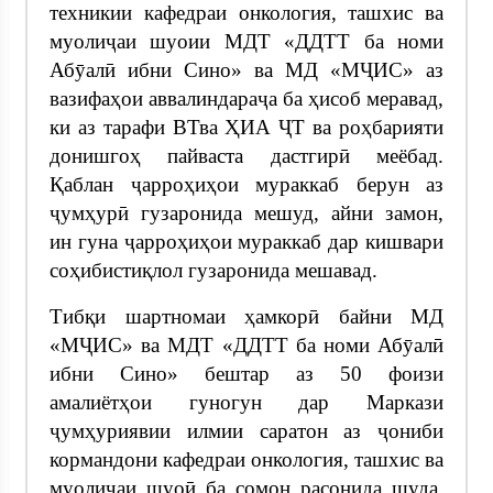
техникии кафедраи онкология, ташхис ва
муолиҷаи шуоии МДТ «ДДТТ ба номи
Абȳалӣ ибни Сино» ва МД «МҶИС» аз
вазифаҳои аввалиндараҷа ба ҳисоб меравад,
ки аз тарафи ВТва ҲИА ҶТ ва роҳбарияти
донишгоҳ пайваста дастгирӣ меёбад.
Қаблан ҷарроҳиҳои мураккаб берун аз
ҷумҳурӣ гузаронида мешуд, айни замон,
ин гуна ҷарроҳиҳои мураккаб дар кишвари
соҳибистиқлол гузаронида мешавад.
Тибқи шартномаи ҳамкорӣ байни МД
«МҶИС» ва МДТ «ДДТТ ба номи Абȳалӣ
ибни Сино» бештар аз 50 фоизи
амалиётҳои гуногун дар Маркази
ҷумҳуриявии илмии саратон аз ҷониби
кормандони кафедраи онкология, ташхис ва
муолиҷаи шуоӣ ба сомон расонида шуда,