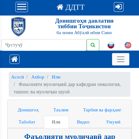
ДДТТ
Донишгоҳи давлатии
тиббии Тоҷикистон
ба номи Абӯалӣ ибни Сино
Асосӣ
Ахбор
Илм
Фаъолияти муолиҷавӣ дар кафедраи онкология,
ташхис ва муолиҷаи шуоӣ
Донишгоҳ
Таълим
Тарбия ва фарҳанг
Табобат
Илм
Видео
Умумӣ
Фаъолияти муолиҷавӣ дар