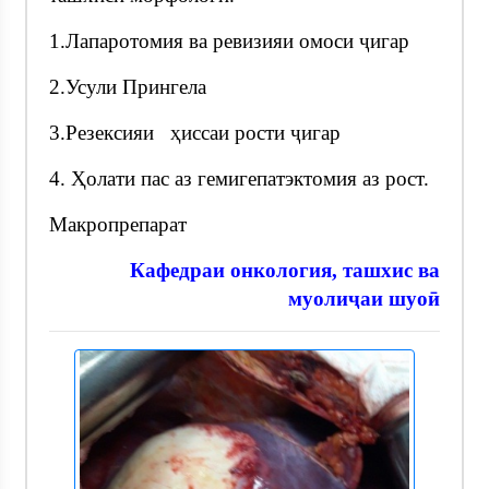
1.Лапаротомия ва ревизияи омоси ҷигар
2.Усули Прингела
3.Резексияи ҳиссаи рости ҷигар
4. Ҳолати пас аз гемигепатэктомия аз рост.
Макропрепарат
Кафедраи онкология, ташхис ва
муолиҷаи шуоӣ