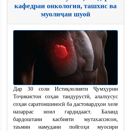
кафедраи онкология, ташхис ва
муолиҷаи шуоӣ
Дар 30 соли Истиқлолияти Ҷумҳурии
Тоҷикистон соҳаи тандурустӣ, алалхусус
соҳаи саратоншиносӣ ба дастовардҳои хеле
назаррас ноил гардидааст. Баланд
бардоштани касбияти мутахассисон,
таъмин намудани пойгоҳи муосири