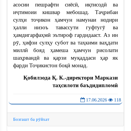
асосии пешрафти сиёсӣ, иқтисодӣ ва
иҷтимоии кишвар мебошад. Таҷрибаи
сулҳи тоҷикон ҳамчун намунаи нодири
ҳалли низоъ тавассути гуфтугӯ ва
ҳамдигарфаҳмӣ эътироф гардидааст. Аз ин
рӯ, ҳифзи сулҳу субот ва таҳкими ваҳдати
миллӣ бояд ҳамеша ҳамчун рисолати
шаҳрвандӣ ва қарзи муқаддаси ҳар як
фарди Тоҷикистон боқӣ монад.
Қобилзода Қ. К.-директори Маркази
таҳсилоти баъдидипломӣ
17.06.2026
118
Бозгашт ба рӯйхат