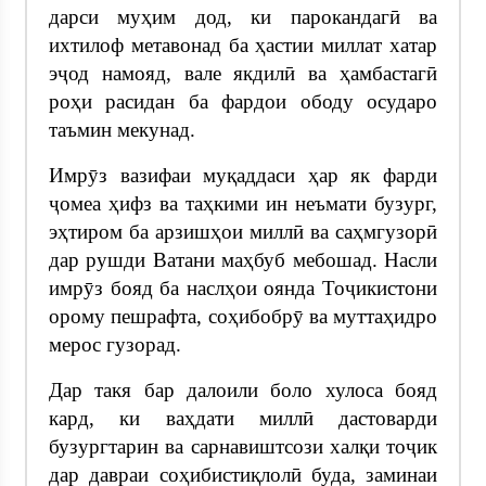
дарси муҳим дод, ки парокандагӣ ва
ихтилоф метавонад ба ҳастии миллат хатар
эҷод намояд, вале якдилӣ ва ҳамбастагӣ
роҳи расидан ба фардои ободу осударо
таъмин мекунад.
Имрӯз вазифаи муқаддаси ҳар як фарди
ҷомеа ҳифз ва таҳкими ин неъмати бузург,
эҳтиром ба арзишҳои миллӣ ва саҳмгузорӣ
дар рушди Ватани маҳбуб мебошад. Насли
имрӯз бояд ба наслҳои оянда Тоҷикистони
орому пешрафта, соҳибобрӯ ва муттаҳидро
мерос гузорад.
Дар такя бар далоили боло хулоса бояд
кард, ки ваҳдати миллӣ дастоварди
бузургтарин ва сарнавиштсози халқи тоҷик
дар давраи соҳибистиқлолӣ буда, заминаи