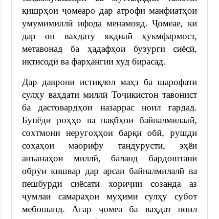
қишрҳои ҷомеаро дар атрофи манфиатҳои
умумимиллӣ ифода менамояд. Ҷомеае, ки
дар он ваҳдату якдилӣ ҳукмфармост,
метавонад ба ҳадафҳои бузурги сиёсӣ,
иқтисодӣ ва фарҳангии худ бирасад.
Дар даврони истиқлол маҳз ба шарофати
сулҳу ваҳдати миллӣ Тоҷикистон тавонист
ба дастовардҳои назаррас ноил гардад.
Бунёди роҳҳо ва нақбҳои байналмилалӣ,
сохтмони неругоҳҳои барқи обӣ, рушди
соҳаҳои маорифу тандурустӣ, эҳёи
анъанаҳои миллӣ, баланд бардоштани
обрӯи кишвар дар арсаи байналмилалӣ ва
пешбурди сиёсати хориҷии созанда аз
ҷумлаи самараҳои муҳими сулҳу субот
мебошанд. Агар ҷомеа ба ваҳдат ноил