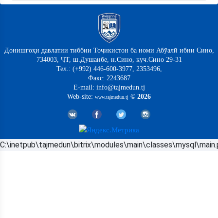
Донишгоҳи давлатии тиббии Тоҷикистон ба номи Абӯалӣ ибни Сино,
734003, ҶТ, ш.Душанбе, н.Сино, куч.Сино 29-31
Тел.: (+992) 446-600-3977, 2353496,
Факс: 2243687
E-mail: info@tajmedun.tj
Web-site:
© 2026
www.tajmedun.tj
C:\inetpub\tajmedun\bitrix\modules\main\classes\mysql\main