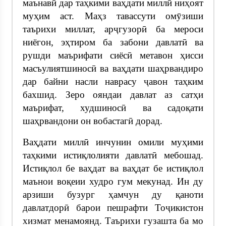
маънавӣ дар таҳкими ваҳдати миллӣ ниҳоят
муҳим аст. Маҳз тавассути омӯзиши
таърихи миллат, арҷгузорӣ ба мероси
ниёгон, эҳтиром ба забони давлатӣ ва
рушди маърифати сиёсӣ метавон ҳисси
масъулиятшиносӣ ва ваҳдати шаҳрвандиро
дар байни насли наврасу ҷавон таҳким
бахшид. Зеро ояндаи давлат аз сатҳи
маърифат, худшиносӣ ва садоқати
шаҳрвандони он вобастагӣ дорад.
Ваҳдати миллӣ инчунин омили муҳими
таҳкими истиқлолияти давлатӣ мебошад.
Истиқлол бе ваҳдат ва ваҳдат бе истиқлол
маънои воқеии худро гум мекунад. Ин ду
арзиши бузург ҳамчун ду қаноти
давлатдорӣ барои пешрафти Тоҷикистон
хизмат менамоянд. Таърихи гузашта ба мо