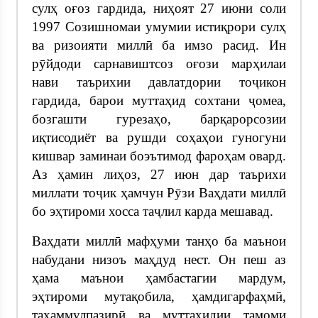
сулҳ оғоз гардида, ниҳоят 27 июни соли
1997 Созишномаи умумии истиқрори сулҳ
ва ризоияти миллӣ ба имзо расид. Ин
рӯйдоди сарнавиштсоз оғози марҳилаи
нави таърихии давлатдории тоҷикон
гардида, барои муттаҳид сохтани ҷомеа,
бозгашти гурезаҳо, барқарорсозии
иқтисодиёт ва рушди соҳаҳои гуногуни
кишвар заминаи боэътимод фароҳам овард.
Аз ҳамин лиҳоз, 27 июн дар таърихи
миллати тоҷик ҳамчун Рӯзи Ваҳдати миллӣ
бо эҳтироми хосса таҷлил карда мешавад.
Ваҳдати миллӣ мафҳуми танҳо ба маънои
набудани низоъ маҳдуд нест. Он пеш аз
ҳама маънои ҳамбастагии мардум,
эҳтироми мутақобила, ҳамдигарфаҳмӣ,
таҳаммулпазирӣ ва муттаҳидии тамоми