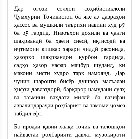
Дар оғози солҳои соҳибистиқлолӣ
Ҷумҳурии Тоҷикистон ба яке аз давраҳои
ҳассос ва мушкили таърихи навини худ рӯ
ба рӯ гардид. Низоъҳои дохилӣ ва ҷанги
шаҳрвандӣ ба ҳаёти сиёсӣ, иқтисодӣ ва
иҷтимоии кишвар зарари ҷиддӣ расонида,
ҳазорҳо шаҳрвандон қурбон гардида,
садҳо ҳазор нафар маҷбур шуданд, ки
макони зисти худро тарк намоянд. Дар
чунин шароити бисёр душвор масъалаи
ҳифзи давлатдорӣ, барқарор намудани сулҳ
ва таъмини ваҳдати миллӣ ба вазифаи
аввалиндараҷаи роҳбарият ва тамоми ҷомеа
табдил ёфт.
Бо иродаи қавии халқи тоҷик ва талошҳои
пайвастаи роҳбарияти давлат музокироти