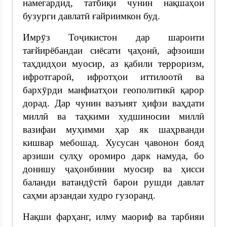
намегардид, татбиқи чунин нақшаҳои
бузурги давлатӣ ғайриимкон буд.
Имрӯз Тоҷикистон дар шароити
тағйирёбандаи сиёсати ҷаҳонӣ, афзоиши
таҳдидҳои муосир, аз қабили терроризм,
ифротгароӣ, ифротҳои иттилоотӣ ва
бархӯрди манфиатҳои геополитикӣ қарор
дорад. Дар чунин вазъият ҳифзи ваҳдати
миллӣ ва таҳкими худшиносии миллӣ
вазифаи муҳимми ҳар як шаҳрванди
кишвар мебошад. Хусусан ҷавонон бояд
арзиши сулҳу оромиро дарк намуда, бо
донишу ҷаҳонбинии муосир ва ҳисси
баланди ватандӯстӣ барои рушди давлат
саҳми арзандаи худро гузоранд.
Нақши фарҳанг, илму маориф ва тарбияи