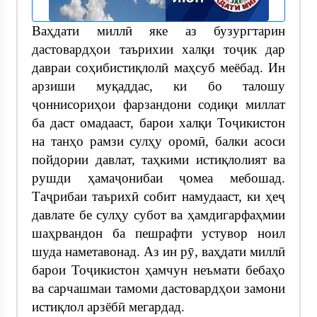
Ваҳдати миллӣ яке аз бузургтарин
дастовардҳои таърихии халқи тоҷик дар
давраи соҳибистиқлолӣ маҳсуб меёбад. Ин
арзиши муқаддас, ки бо талошу
ҷоннисориҳои фарзандони содиқи миллат
ба даст омадааст, барои халқи Тоҷикистон
на танҳо рамзи сулҳу оромӣ, балки асоси
пойдории давлат, таҳкими истиқлолият ва
рушди ҳамаҷонибаи ҷомеа мебошад.
Таҷрибаи таърихӣ собит намудааст, ки ҳеҷ
давлате бе сулҳу субот ва ҳамдигарфаҳмии
шаҳрвандон ба пешрафти устувор ноил
шуда наметавонад. Аз ин рӯ, ваҳдати миллӣ
барои Тоҷикистон ҳамчун неъмати бебаҳо
ва сарчашмаи тамоми дастовардҳои замони
истиқлол арзёбӣ мегардад.