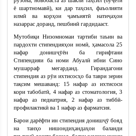
рӯзона, новобаста аз шакли таҳсил (буҷетӣ
ё шартномавӣ), ки дар таҳсил, фаъолияти
илмӣ ва корҳои ҷамъиятӣ натиҷаҳои
назаррас доранд, пешбинӣ гардидааст.
Мутобиқи Низомномаи тартиби таъин ва
пардохти стипендияҳои номӣ, ҳамасола 25
нафар донишҷӯён ба гирифтани
Стипендияи ба номи Абуалӣ ибни Сино
мушарраф мегарданд. Гирандагони
стипендия аз рӯи ихтисосҳо ба таври зерин
тақсим мешаванд: 15 нафар аз ихтисоси
кори табобатӣ, 4 нафар аз стоматология, 3
нафар аз педиатрия, 2 нафар аз тиббӣ-
профилактикӣ ва 1 нафар аз фарматсия.
Барои дарёфти ин стипендия донишҷӯ бояд
на танҳо нишондиҳандаҳои баланди