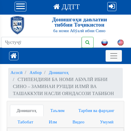
ДДТТ
Донишгоҳи давлатии
тиббии Тоҷикистон
ба номи Абӯалӣ ибни Сино
Асосӣ
Ахбор
Донишгоҳ
СТИПЕНДИЯИ БА НОМИ АБУАЛӢ ИБНИ
СИНО – ЗАМИНАИ РУШДИ ИЛМӢ ВА
ТАШАККУЛИ НАСЛИ ОЯНДАСОЗИ ТАБИБОН
Донишгоҳ
Таълим
Тарбия ва фарҳанг
Табобат
Илм
Видео
Умумӣ