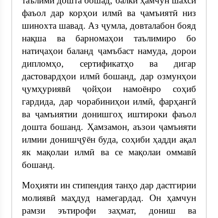
таълимӣ дошта бошад, балки ҳамчун шахси
фаъол дар корҳои илмӣ ва ҷамъиятӣ низ
шинохта шавад. Аз ҷумла, довталабон бояд
нақша ва барномаҳои таълимиро бо
натиҷаҳои баланд ҷамъбаст намуда, дорои
дипломҳо, сертификатҳо ва дигар
дастовардҳои илмӣ бошанд, дар озмунҳои
ҷумҳуриявӣ ҷойҳои намоёнро соҳиб
гардида, дар чорабиниҳои илмӣ, фарҳангӣ
ва ҷамъиятии донишгоҳ иштироки фаъол
дошта бошанд. Ҳамзамон, аъзои ҷамъияти
илмии донишҷӯён буда, соҳиби ҳадди ақал
як мақолаи илмӣ ва се мақолаи оммавӣ
бошанд.
Моҳияти ин стипендия танҳо дар дастгирии
молиявӣ маҳдуд намегардад. Он ҳамчун
рамзи эътирофи заҳмат, дониш ва