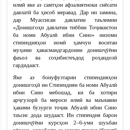
илмӣ яке аз самтҳои афзалиятноки сиёсати
давлатӣ ба ҳисоб меравад. Дар ин замина,
дар Муассисаи давлатии таълимии
«Донишгоҳи давлатии тиббии Тоҷикистон
ба номи Абуалӣ ибни Сино» низоми
стипендияҳои номӣ ҳамчун воситаи
муҳими ҳавасмандгардонии донишҷӯёни
фаъол ва соҳибистеъдод роҳандозӣ
гардидааст.
Яке аз бонуфузтарин стипендияҳои
донишгоҳӣ ин Стипендияи ба номи Абуалӣ
ибни Сино мебошад, ки ба хотири
арҷгузорӣ ба мероси илмӣ ва маънавии
ҳакими бузурги тоҷик Абуалӣ ибни Сино
таъсис дода шудааст. Ин стипендия барои
донишҷӯёни курсҳои 2–6-уми шуъбаи