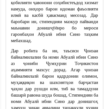
қобилияти ҷавонони соҳибистеъдод хизмат
намуда, онҳоро барои идомаи фаъолияти
илмӣ ва касбӣ ҳавасманд месозад. Дар
баробари ин, стипендияи мазкур пайванди
маънавии донишҷӯёнро бо мероси
гаронбаҳои Абуалӣ ибни Сино таҳким
мебахшад.
Дар робита ба ин, таъсиси Ҷоизаи
байналмилалии ба номи Абуалӣ ибни Сино
аз ҷониби Ҷумҳурии Тоҷикистон
аҳаммияти махсус дорад. Агар ҷоизаи
байналмилалӣ барои қадрдонии олимон,
муҳаққиқон ва шахсиятҳои барҷастаи
ҷаҳон дар рушди илм, тиб ва тамаддуни
башарӣ равона шуда бошад, Стипендияи ба
номи Абуалӣ ибни Сино дар донишгоҳ
ҳамчун зинаи аввалини ташаккули чунин