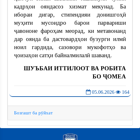
кадрҳои ояндасоз хизмат мекунад. Ба
ибораи дигар, стипендияи донишгоҳӣ
муҳити мусоидро барои парвариши
ҷавононе фароҳам меорад, ки метавонанд
дар оянда ба дастовардҳои бузурги илмӣ
ноил гардида, сазовори мукофотҳо ва
ҷоизаҳои сатҳи байналмилалӣ шаванд.
ШУЪБАИ ИТТИЛООТ ВА РОБИТА
БО ҶОМЕА
05.06.2026
164
Бозгашт ба рӯйхат