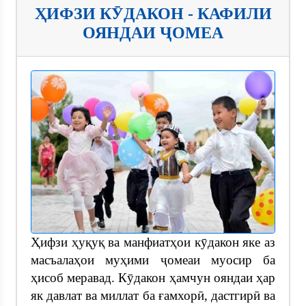
ҲИФЗИ КӮДАКОН - КАФИЛИ
ОЯНДАИ ҶОМЕА
Ҳифзи ҳуқуқ ва манфиатҳои кӯдакон яке аз
масъалаҳои муҳими ҷомеаи муосир ба
ҳисоб меравад. Кӯдакон ҳамчун ояндаи ҳар
як давлат ва миллат ба ғамхорӣ, дастгирӣ ва