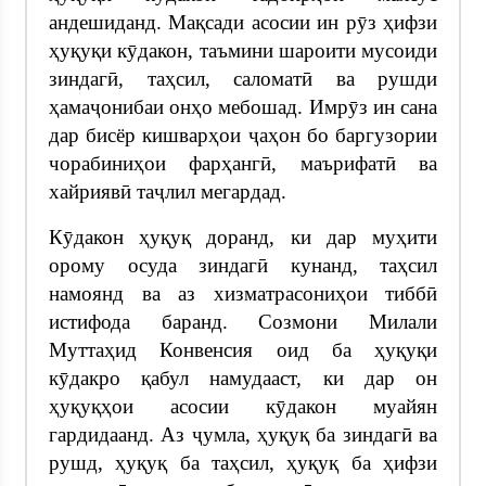
андешиданд. Мақсади асосии ин рӯз ҳифзи
ҳуқуқи кӯдакон, таъмини шароити мусоиди
зиндагӣ, таҳсил, саломатӣ ва рушди
ҳамаҷонибаи онҳо мебошад. Имрӯз ин сана
дар бисёр кишварҳои ҷаҳон бо баргузории
чорабиниҳои фарҳангӣ, маърифатӣ ва
хайриявӣ таҷлил мегардад.
Кӯдакон ҳуқуқ доранд, ки дар муҳити
орому осуда зиндагӣ кунанд, таҳсил
намоянд ва аз хизматрасониҳои тиббӣ
истифода баранд. Созмони Милали
Муттаҳид Конвенсия оид ба ҳуқуқи
кӯдакро қабул намудааст, ки дар он
ҳуқуқҳои асосии кӯдакон муайян
гардидаанд. Аз ҷумла, ҳуқуқ ба зиндагӣ ва
рушд, ҳуқуқ ба таҳсил, ҳуқуқ ба ҳифзи