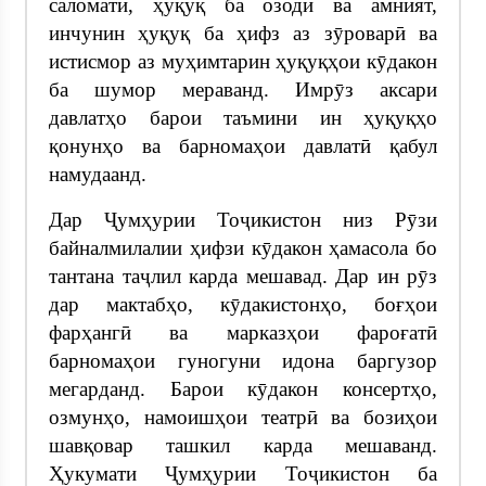
саломатӣ, ҳуқуқ ба озодӣ ва амният,
инчунин ҳуқуқ ба ҳифз аз зӯроварӣ ва
истисмор аз муҳимтарин ҳуқуқҳои кӯдакон
ба шумор мераванд. Имрӯз аксари
давлатҳо барои таъмини ин ҳуқуқҳо
қонунҳо ва барномаҳои давлатӣ қабул
намудаанд.
Дар Ҷумҳурии Тоҷикистон низ Рӯзи
байналмилалии ҳифзи кӯдакон ҳамасола бо
тантана таҷлил карда мешавад. Дар ин рӯз
дар мактабҳо, кӯдакистонҳо, боғҳои
фарҳангӣ ва марказҳои фароғатӣ
барномаҳои гуногуни идона баргузор
мегарданд. Барои кӯдакон консертҳо,
озмунҳо, намоишҳои театрӣ ва бозиҳои
шавқовар ташкил карда мешаванд.
Ҳукумати Ҷумҳурии Тоҷикистон ба