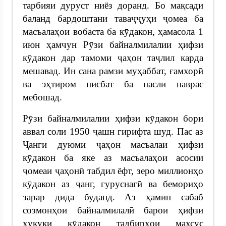
тарбияи дуруст ниёз доранд. Бо мақсади
баланд бардоштани таваҷҷуҳи ҷомеа ба
масъалаҳои вобаста ба кӯдакон, ҳамасола 1
июн ҳамчун Рӯзи байналмилалии ҳифзи
кӯдакон дар тамоми ҷаҳон таҷлил карда
мешавад. Ин сана рамзи муҳаббат, ғамхорӣ
ва эҳтиром нисбат ба насли наврас
мебошад.
Рӯзи байналмилалии ҳифзи кӯдакон бори
аввал соли 1950 ҷашн гирифта шуд. Пас аз
Ҷанги дуюми ҷаҳон масъалаи ҳифзи
кӯдакон ба яке аз масъалаҳои асосии
ҷомеаи ҷаҳонӣ табдил ёфт, зеро миллионҳо
кӯдакон аз ҷанг, гуруснагӣ ва бемориҳо
зарар дида буданд. Аз ҳамин сабаб
созмонҳои байналмилалӣ барои ҳифзи
ҳуқуқи кӯдакон тадбирҳои махсус