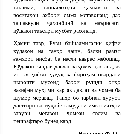
таълимӣ, ташкилотҳои ҷамъиятӣ ва
воситаҳои ахбори омма метавонанд дар
ташаккули ҷаҳонбинӣ ва маърифати
кӯдакон таъсири мусбат расонанд.
Ҳамин тавр, Рӯзи байналмилалии ҳифзи
кӯдакон на танҳо ҷашн, балки рамзи
ғамхорӣ нисбат ба насли наврас мебошад.
Кӯдакон ояндаи давлат ва ҷомеа ҳастанд, аз
ин рӯ ҳифзи ҳуқуқ ва фароҳам овардани
шароити мусоид барои рушди онҳо
вазифаи муҳими ҳар як давлат ва ҷомеа ба
шумор меравад. Танҳо бо тарбияи дуруст,
дастгирӣ ва муҳайё намудани имкониятҳои
зарурӣ метавон ҷомеаи солим ва
пешрафтаро бунёд кард
Назарова Ф. О.-