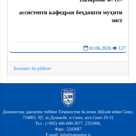
ассистенти кафедраи беҳдошти муҳити
зист
01.06.2026
127
Бозгашт ба рӯйхат
Донишгоҳи давлатии тиббии Тоҷикистон ба номи Абӯалӣ ибни Сино,
734003, ҶТ, ш.Душанбе, н.Сино, куч.Сино 29-31
Тел.: (+992) 446-600-3977, 2353496,
Факс: 2243687
E-mail: info@tajmedun.tj