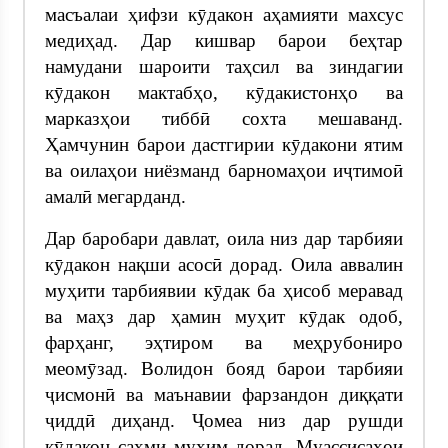
масъалаи ҳифзи кӯдакон аҳамияти махсус
медиҳад. Дар кишвар барои беҳтар
намудани шароити таҳсил ва зиндагии
кӯдакон мактабҳо, кӯдакистонҳо ва
марказҳои тиббӣ сохта мешаванд.
Ҳамчунин барои дастгирии кӯдакони ятим
ва оилаҳои ниёзманд барномаҳои иҷтимоӣ
амалӣ мегарданд.
Дар баробари давлат, оила низ дар тарбияи
кӯдакон нақши асосӣ дорад. Оила аввалин
муҳити тарбиявии кӯдак ба ҳисоб меравад
ва маҳз дар ҳамин муҳит кӯдак одоб,
фарҳанг, эҳтиром ва меҳрубониро
меомӯзад. Волидон бояд барои тарбияи
ҷисмонӣ ва маънавии фарзандон диққати
ҷиддӣ диҳанд. Ҷомеа низ дар рушди
кӯдакон саҳми муҳим дорад. Муассисаҳои