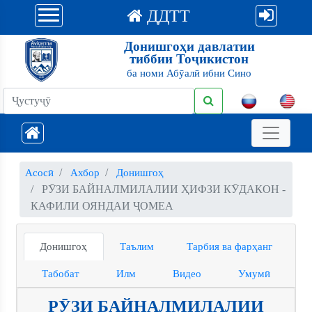
ДДТТ
Донишгоҳи давлатии
тиббии Тоҷикистон
ба номи Абӯалӣ ибни Сино
Асосӣ
Ахбор
Донишгоҳ
РӮЗИ БАЙНАЛМИЛАЛИИ ҲИФЗИ КӮДАКОН -
КАФИЛИ ОЯНДАИ ҶОМЕА
Донишгоҳ
Таълим
Тарбия ва фарҳанг
Табобат
Илм
Видео
Умумӣ
РӮЗИ БАЙНАЛМИЛАЛИИ