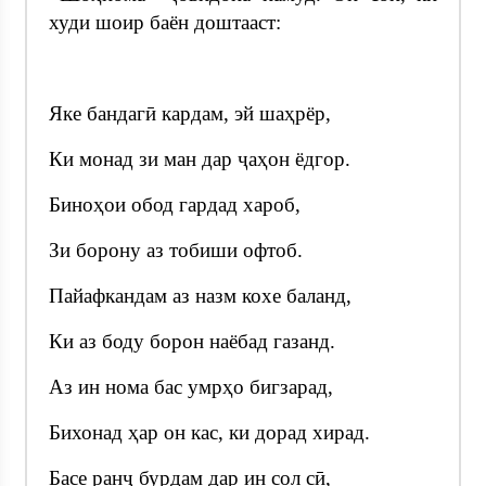
худи шоир баён доштааст:
Яке бандагӣ кардам, эй шаҳрёр,
Ки монад зи ман дар ҷаҳон ёдгор.
Биноҳои обод гардад хароб,
Зи борону аз тобиши офтоб.
Пайафкандам аз назм кохе баланд,
Ки аз боду борон наёбад газанд.
Аз ин нома бас умрҳо бигзарад,
Бихонад ҳар он кас, ки дорад хирад.
Басе ранҷ бурдам дар ин сол сӣ,