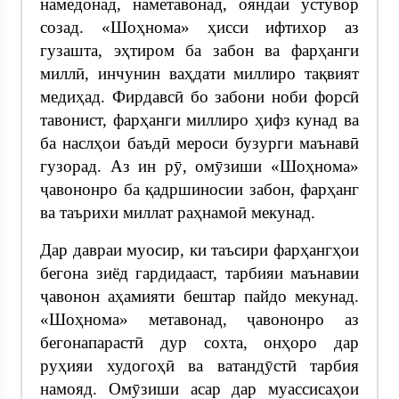
намедонад, наметавонад, ояндаи устувор
созад. «Шоҳнома» ҳисси ифтихор аз
гузашта, эҳтиром ба забон ва фарҳанги
миллӣ, инчунин ваҳдати миллиро тақвият
медиҳад. Фирдавсӣ бо забони ноби форсӣ
тавонист, фарҳанги миллиро ҳифз кунад ва
ба наслҳои баъдӣ мероси бузурги маънавӣ
гузорад. Аз ин рӯ, омӯзиши «Шоҳнома»
ҷавононро ба қадршиносии забон, фарҳанг
ва таърихи миллат раҳнамоӣ мекунад.
Дар давраи муосир, ки таъсири фарҳангҳои
бегона зиёд гардидааст, тарбияи маънавии
ҷавонон аҳамияти бештар пайдо мекунад.
«Шоҳнома» метавонад, ҷавононро аз
бегонапарастӣ дур сохта, онҳоро дар
руҳияи худогоҳӣ ва ватандӯстӣ тарбия
намояд. Омӯзиши асар дар муассисаҳои