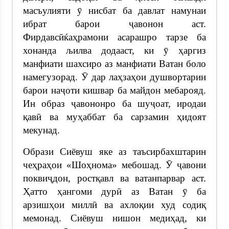
масъулияти ӯ нисбат ба давлат намунаи
ибрат барои ҷавонон аст.
Фирдавсӣќаҳрамони асарашро тарзе ба
хонанда љилва додааст, ки ӯ ҳаргиз
манфиати шахсиро аз манфиати Ватан боло
намегузорад. Ӯ дар лаҳзаҳои душвортарин
барои наҷоти кишвар ба майдон мебарояд.
Ин образ ҷавононро ба шуҷоат, иродаи
қавӣ ва муҳаббат ба сарзамин ҳидоят
мекунад.
Образи Сиёвуш яке аз таъсирбахштарин
чеҳраҳои «Шоҳнома» мебошад. Ӯ ҷавони
поквиҷдон, ростқавл ва ватанпарвар аст.
Ҳатто ҳангоми дурӣ аз Ватан ӯ ба
арзишҳои миллӣ ва ахлоқии худ содиқ
мемонад. Сиёвуш нишон медиҳад, ки