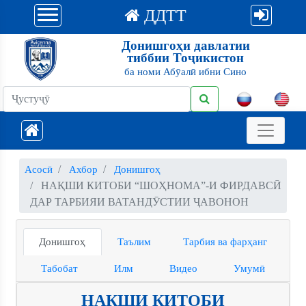
ДДТТ
Донишгоҳи давлатии
тиббии Тоҷикистон
ба номи Абӯалӣ ибни Сино
Асосӣ
Ахбор
Донишгоҳ
НАҚШИ КИТОБИ “ШОҲНОМА”-И ФИРДАВСӢ
ДАР ТАРБИЯИ ВАТАНДӮСТИИ ҶАВОНОН
Донишгоҳ
Таълим
Тарбия ва фарҳанг
Табобат
Илм
Видео
Умумӣ
НАҚШИ КИТОБИ