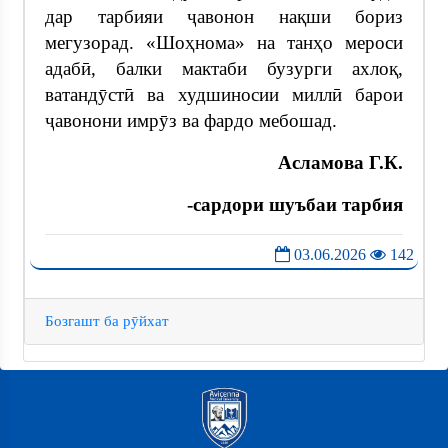
дар тарбияи ҷавонон нақши бориз
мегузорад. «Шоҳнома» на танҳо мероси
адабӣ, балки мактаби бузурги ахлоқ,
ватандӯстӣ ва худшиносии миллӣ барои
ҷавонони имрӯз ва фардо мебошад.
Асламова Г.К.
-сардори шуъбаи тарбия
03.06.2026
142
Бозгашт ба рӯйхат