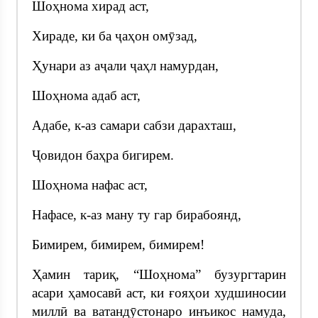
Шоҳнома хирад аст,
Хираде, ки ба ҷаҳон омӯзад,
Ҳунари аз аҷали ҷаҳл намурдан,
Шоҳнома адаб аст,
Адабе, к-аз самари сабзи дарахташ,
Ҷовидон баҳра бигирем.
Шоҳнома нафас аст,
Нафасе, к-аз ману ту гар бирабоянд,
Бимирем, бимирем, бимирем!
Ҳамин тариқ, “Шоҳнома” бузургтарин
асари ҳамосавӣ аст, ки ғояҳои худшиносии
миллӣ ва ватандӯстонаро инъикос намуда,