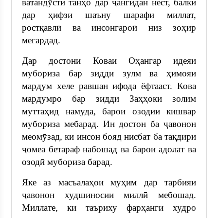
ватандӯстӣ танҳо дар ҷангидан нест, балки
дар ҳифзи шаъну шарафи миллат,
ростқавлӣ ва инсонгароӣ низ зоҳир
мегардад.
Дар достони Коваи Оҳангар идеяи
мубориза бар зидди зулм ва ҳимояи
мардум хеле равшан ифода ёфтааст. Кова
мардумро бар зидди Заҳҳоки золим
муттаҳид намуда, барои озодии кишвар
мубориза мебарад. Ин достон ба ҷавонон
меомӯзад, ки инсон бояд нисбат ба тақдири
ҷомеа бетараф набошад ва барои адолат ва
озодӣ мубориза барад.
Яке аз масъалаҳои муҳим дар тарбияи
ҷавонон худшиносии миллӣ мебошад.
Миллате, ки таъриху фарҳанги худро