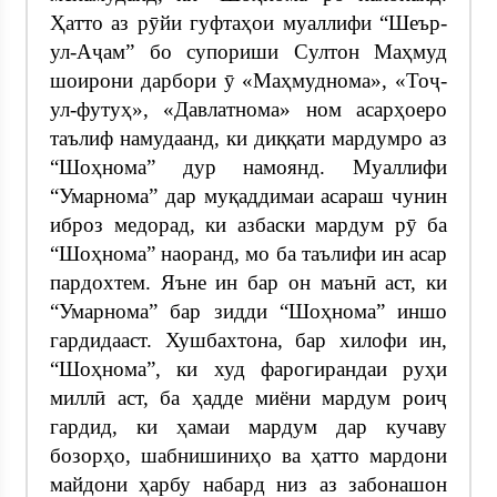
Ҳатто аз рӯйи гуфтаҳои муаллифи “Шеър-
ул-Аҷам” бо супориши Султон Маҳмуд
шоирони дарбори ӯ «Маҳмуднома», «Тоҷ-
ул-футуҳ», «Давлатнома» ном асарҳоеро
таълиф намудаанд, ки диққати мардумро аз
“Шоҳнома” дур намоянд. Муаллифи
“Умарнома” дар муқаддимаи асараш чунин
иброз медорад, ки азбаски мардум рӯ ба
“Шоҳнома” наоранд, мо ба таълифи ин асар
пардохтем. Яъне ин бар он маънӣ аст, ки
“Умарнома” бар зидди “Шоҳнома” иншо
гардидааст. Хушбахтона, бар хилофи ин,
“Шоҳнома”, ки худ фарогирандаи руҳи
миллӣ аст, ба ҳадде миёни мардум роиҷ
гардид, ки ҳамаи мардум дар кучаву
бозорҳо, шабнишиниҳо ва ҳатто мардони
майдони ҳарбу набард низ аз забонашон