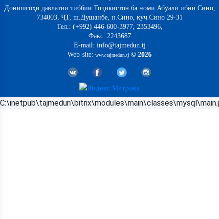
Донишгоҳи давлатии тиббии Тоҷикистон ба номи Абӯалӣ ибни Сино,
734003, ҶТ, ш.Душанбе, н.Сино, куч.Сино 29-31
Тел.: (+992) 446-600-3977, 2353496,
Факс: 2243687
E-mail: info@tajmedun.tj
Web-site:
© 2026
www.tajmedun.tj
C:\inetpub\tajmedun\bitrix\modules\main\classes\mysql\main