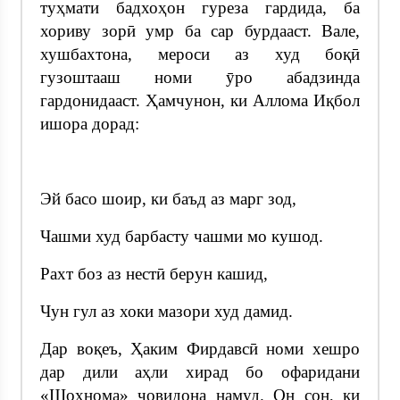
туҳмати бадхоҳон гуреза гардида, ба
хориву зорӣ умр ба сар бурдааст. Вале,
хушбахтона, мероси аз худ боқӣ
гузоштааш номи ӯро абадзинда
гардонидааст. Ҳамчунон, ки Аллома Иқбол
ишора дорад:
Эй басо шоир, ки баъд аз марг зод,
Чашми худ барбасту чашми мо кушод.
Рахт боз аз нестӣ берун кашид,
Чун гул аз хоки мазори худ дамид.
Дар воқеъ, Ҳаким Фирдавсӣ номи хешро
дар дили аҳли хирад бо офаридани
«Шоҳнома» ҷовидона намуд. Он сон, ки