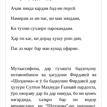
Аҷам зинда кардам бад-ин порсӣ.
Намирам аз ин пас, ки ман зиндаам,
Ки тухми суханро парокандаам.
Ҳар он кас, ки дорад ҳушу рою дин,
Пас аз марг бар ман кунад офарин.
Мутаассифона, дар гузашта бадхоҳону
нотавонбинон ва ҳасудони Фирдавсӣ ва
«Шоҳнома»-и ӯ ба бадкунии Фирдавсӣ дар
ҳузури Султон Маҳмуди Ғазнавӣ пардохта,
ӯро овораву дар ба дар намуда, бо ин қонеъ
нагардида, халқро бар он водор
менамуданд, ки “Шоҳнома”-ро нахонанд.