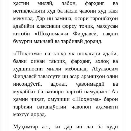
ҳастии миллӣ, забон, фарҳанг ва
истиқлолияти худ ба насли ҷавони худ такя
мекунад. Дар ин замина, осори гаронбаҳои
адабиёти классикии форсу тоҷик, махсусан
китоби «Шоҳнома»-и Фирдавсӣ, нақши
бузурги маънавӣ ва тарбиявӣ доранд.
«Шоҳнома» на танҳо як шоҳасари адабӣ,
балки оинаи таърих, фарҳанг, ахлоқ ва
худшиносии миллӣ мебошад. Абулқосим
Фирдавсӣ тавассути ин асар арзишҳои олии
инсондӯстӣ, адолат, ҷавонмардӣ ва
муҳаббат ба ватанро тарғиб намудааст. Аз
ҳамин ҷиҳат, омӯзиши «Шоҳнома» барои
тарбияи ватандӯстии ҷавонон аҳамияти
махсус дорад.
Муҳимтар аст, ки дар ин љо ба худи