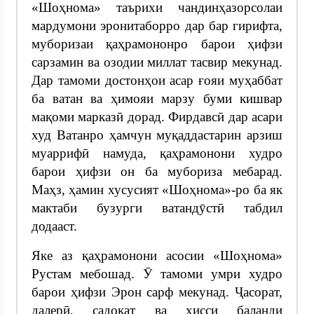
«Шоҳнома» таърихи чандинҳазорсолаи
мардумони эронитаборро дар бар гирифта,
муборизаи қаҳрамононро барои ҳифзи
сарзамин ва озодии миллат тасвир мекунад.
Дар тамоми достонҳои асар ғояи муҳаббат
ба ватан ва ҳимояи марзу буми кишвар
мақоми марказӣ дорад. Фирдавсӣ дар асари
худ Ватанро ҳамчун муқаддастарин арзиш
муаррифӣ намуда, қаҳрамонони худро
барои ҳифзи он ба мубориза мебарад.
Маҳз, ҳамин хусусият «Шоҳнома»-ро ба як
мактаби бузурги ватандӯстӣ табдил
додааст.
Яке аз қаҳрамонони асосии «Шоҳнома»
Рустам мебошад. Ӯ тамоми умри худро
барои ҳифзи Эрон сарф мекунад. Ҷасорат,
далерӣ, садоқат ва ҳисси баланди