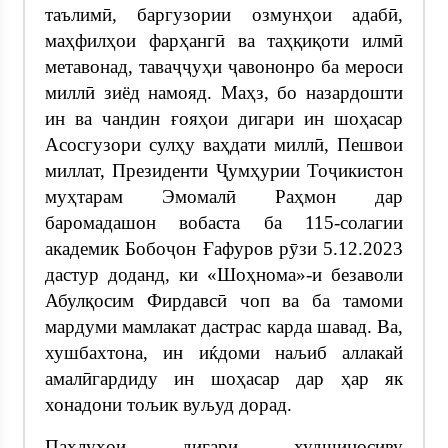
таълимӣ, баргузории озмунҳои адабӣ,
маҳфилҳои фарҳангӣ ва таҳқиқоти илмӣ
метавонад, таваҷҷуҳи ҷавононро ба мероси
миллӣ зиёд намояд. Маҳз, бо назардошти
ин ва чандин ғояҳои дигари ин шоҳасар
Асосгузори сулҳу ваҳдати миллӣ, Пешвои
миллат, Президенти Ҷумҳурии Тоҷикистон
муҳтарам Эмомалӣ Раҳмон дар
баромадашон вобаста ба 115-солагии
академик Бобоҷон Ғафуров рӯзи 5.12.2023
дастур доданд, ки «Шоҳнома»-и безаволи
Абулқосим Фирдавсӣ чоп ва ба тамоми
мардуми мамлакат дастрас карда шавад. Ва,
хушбахтона, ин иќдоми наљиб аллакай
амалӣгардиду ин шоҳасар дар ҳар як
хонадони тољик вуљуд дорад.
Паҳлуҳои дигари худшиносиву