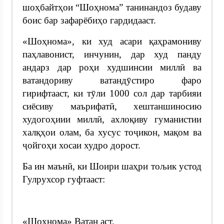
шоҳбайтҳои “Шоҳнома” танинандоз будаву
боис бар зафарёбиҳо гардидааст.
«Шоҳнома», ки худ асари қаҳрамониву
паҳлавонист, инчунин, дар худ панду
андарз дар роҳи худшинсии миллӣ ва
ватандориву ватандӯстиро фаро
гирифтааст, ки тӯли 1000 сол дар тарбияи
сиёсиву маърифатӣ, хештаншиносию
худогоҳиии миллӣ, ахлоқиву гуманистии
халқҳои олам, ба хусус тоҷикон, мақом ва
ҷойгоҳи хосаи худро дорост.
Ба ин маънӣ, ки Шоири шаҳри тољик устод
Гулрухсор гуфтааст:
«Шоҳнома» Ватан аст,