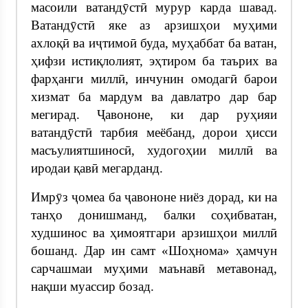
масоили ватандӯстӣ мурур карда шавад.
Ватандӯстӣ яке аз арзишҳои муҳими
ахлоқӣ ва иҷтимоӣ буда, муҳаббат ба ватан,
ҳифзи истиқлолият, эҳтиром ба таърих ва
фарҳанги миллӣ, инчунин омодагӣ барои
хизмат ба мардум ва давлатро дар бар
мегирад. Ҷавононе, ки дар руҳияи
ватандӯстӣ тарбия меёбанд, дорои ҳисси
масъулиятшиносӣ, худогоҳии миллӣ ва
иродаи қавӣ мегарданд.
Имрӯз ҷомеа ба ҷавононе ниёз дорад, ки на
танҳо донишманд, балки соҳибватан,
худшинос ва ҳимоятгари арзишҳои миллӣ
бошанд. Дар ин самт «Шоҳнома» ҳамчун
сарчашмаи муҳими маънавӣ метавонад,
нақши муассир бозад.