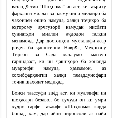
ватандӯстии “Шоҳнома” ин аст, ки таъриху
фарҳанги миллат ва расму оини миллиро ба
ҷаҳониён ошно намуда, халқи тоҷикро ба
эҳтирому арҷгузорӣ намудан нисбати
суннатҳои миллии аҷдодон талқин
менамояд. Дар достонҳои мухталифи асар
роҷеъ ба ҷашнгирии Наврӯз, Меҳргону
Тиргон ва Сада маълумот манзур
гардидааст, ки ин ҷашнҳоро ба хонанда
муаррифӣ намуда, ҳамзамон, аз
соҳибфарҳангии халқи тамаддунофари
тоҷик шаҳодат медиҳад.
Боиси таассуфи зиёд аст, ки муаллифи ин
шоҳасари безавол бо вуҷуди он ки умри
худро сарфи таълифи «Шоҳнома» карда
бошад ҳам, дар айни пиронсолӣ аз пайи