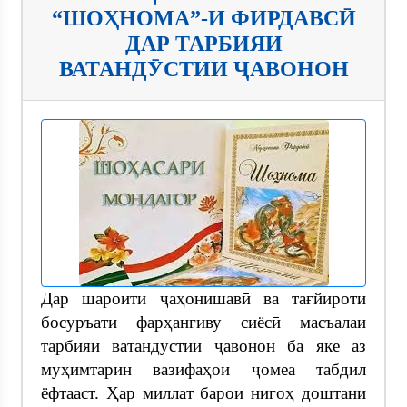
“ШОҲНОМА”-И ФИРДАВСӢ
ДАР ТАРБИЯИ
ВАТАНДӮСТИИ ҶАВОНОН
Дар шароити ҷаҳонишавӣ ва тағйироти
босуръати фарҳангиву сиёсӣ масъалаи
тарбияи ватандӯстии ҷавонон ба яке аз
муҳимтарин вазифаҳои ҷомеа табдил
ёфтааст. Ҳар миллат барои нигоҳ доштани