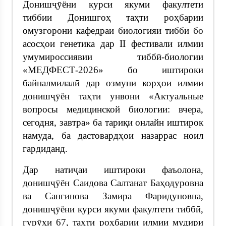
Донишҷӯёни курси якуми факултети
тиббии Донишгоҳ таҳти роҳбарии
омузгорони кафедраи биологияи тиббӣ бо
асосҳои генетика дар II фестивали илмии
умумироссиявии тиббӣ-биологии
«МЕДФЕСТ-2026» бо иштироки
байналмилалӣ дар озмуни корҳои илмии
донишҷӯён таҳти унвони «Актуальные
вопросы медицинской биологии: вчера,
сегодня, завтра» ба тариқи онлайн иштирок
намуда, ба дастовардҳои назаррас ноил
гардиданд.
Дар натиҷаи иштироки фаъолона,
донишҷӯён Саидова Салтанат Баҳодуровна
ва Сангинова Замира Фаридуновна,
донишҷӯёни курси якуми факултети тиббӣ,
гурӯҳи 67, таҳти роҳбарии илмии мудири