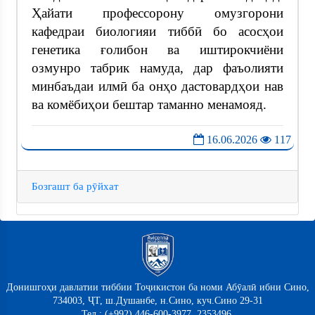
Ҳайати профессорону омузгорони
кафедраи биологияи тиббӣ бо асосҳои
генетика ғолибон ва иштирокчиёни
озмунро табрик намуда, дар фаъолияти
минбаъдаи илмӣ ба онҳо дастовардҳои нав
ва комёбиҳои бештар таманно менамояд.
16.06.2026
117
Бозгашт ба рӯйхат
Донишгоҳи давлатии тиббии Тоҷикистон ба номи Абӯалӣ ибни Сино,
734003, ҶТ, ш.Душанбе, н.Сино, куч.Сино 29-31
Тел.: (+992) 446-600-3977, 2353496,