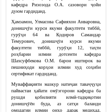
кафедра Ризозода О.А. сазовори ҷойи
дуюм гардиданд.
Ҳамзамон, Улмасова Сафияхон Анваровна,
донишҷӯи курси якуми факултети тиббӣ,
гурӯҳи 64 ва Қодиров Самандар
Темурович, донишҷӯи курси якуми
факултети тиббӣ, гурӯҳи 12, таҳти
роҳбарии илмии дотсенти кафедра
Шахсуфбекова О.М. барои иштирок ва
пешниҳоди корҳои илмии худ соҳиби
сертификат гардиданд.
Муваффақияти мазкур натиҷаи таваҷҷуҳи
пайвастаи ҳайати омӯзгорони кафедра ба
рушди қобилияти илмӣ-тадқиқотии
донишҷӯён буда, аз сатҳи баланди
омодагии илмии онҳо дарак медиҳад.