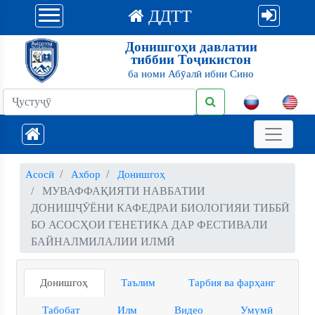
ДДТТ
Донишгоҳи давлатии
тиббии Тоҷикистон
ба номи Абӯалӣ ибни Сино
Асосӣ
Ахбор
Донишгоҳ
МУВАФФАҚИЯТИ НАВБАТИИ
ДОНИШҶӮЁНИ КАФЕДРАИ БИОЛОГИЯИ ТИББӢ
БО АСОСҲОИ ГЕНЕТИКА ДАР ФЕСТИВАЛИ
БАЙНАЛМИЛАЛИИ ИЛМӢ
Донишгоҳ
Таълим
Тарбия ва фарҳанг
Табобат
Илм
Видео
Умумӣ