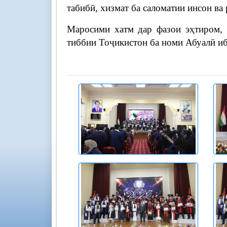
табибӣ, хизмат ба саломатии инсон ва
Маросими хатм дар фазои эҳтиром, 
тиббии Тоҷикистон ба номи Абуалӣ иб