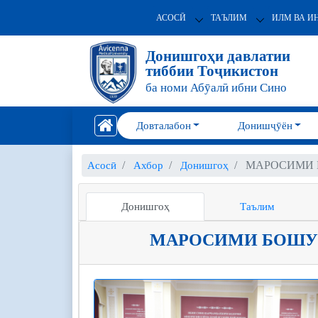
АСОСӢ
ТАЪЛИМ
ИЛМ ВА И
Донишгоҳи давлатии
тиббии Тоҷикистон
ба номи Абӯалӣ ибни Сино
Довталабон
Донишҷӯён
МАРОСИМИ 
Асосӣ
Ахбор
Донишгоҳ
Донишгоҳ
Таълим
МАРОСИМИ БОШУ