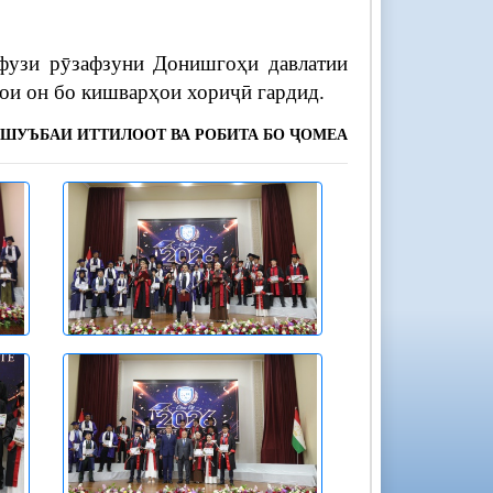
уфузи рӯзафзуни Донишгоҳи давлатии
ои он бо кишварҳои хориҷӣ гардид.
ШУЪБАИ ИТТИЛООТ ВА РОБИТА БО ҶОМЕА