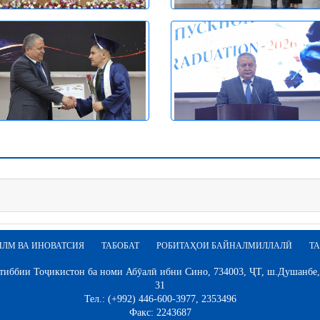
ИЛМ ВА ИНОВАТСИЯ
ТАБОБАТ
РОБИТАҲОИ БАЙНАЛМИЛЛАЛӢ
ТА
иббии Тоҷикистон ба номи Абӯалӣ ибни Сино, 734003, ҶТ, ш.Душанбе,
31
Тел.: (+992) 446-600-3977, 2353496
Факс: 2243687