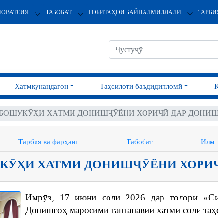
НОВАТСИЯ
ТАБОБАТ
РОБИТАҲОИ БАЙНАЛМИЛЛАЛӢ
ТАРБИ
Хатмкунандагон
Таҳсилоти баъдидипломӣ
БОШУКӮҲИ ХАТМИ ДОНИШҶӮЁНИ ХОРИҶӢ ДАР ДОНИ
Тарбия ва фарҳанг
Табобат
Илм
КӮҲИ ХАТМИ ДОНИШҶӮЁНИ ХОРИҶ
Имрӯз, 17 июни соли 2026 дар толори «С
Донишгоҳ маросими тантанавии хатми соли та