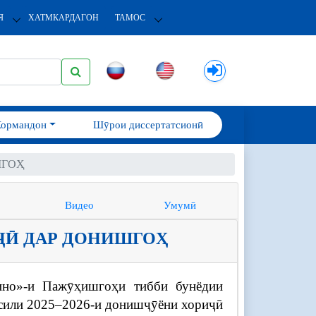
Я
ХАТМКАРДАГОН
ТАМОС
Кормандон
Шӯрои диссертатсионӣ
ШГОҲ
Видео
Умумӣ
Ӣ ДАР ДОНИШГОҲ
ино»-и Пажӯҳишгоҳи тибби бунёдии
ҳсили 2025–2026-и донишҷӯёни хориҷӣ