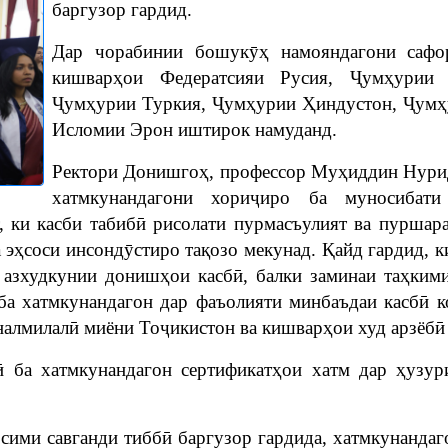
баргузор гардид.
Дар чорабинии бошукӯҳ намояндагони сафор
кишварҳои Федератсияи Русия, Ҷумҳурии 
Ҷумҳурии Туркия, Ҷумҳурии Ҳиндустон, Ҷумҳ
Исломии Эрон иштирок намуданд.
Ректори Донишгоҳ, профессор Муҳиддин Нурид
хатмкунандагони хориҷиро ба муносибат
, ки касби табибӣ рисолати пурмасъулият ва пуршара
а эҳсоси инсондӯстиро тақозо мекунад. Қайд гардид, к
 азхудкунии донишҳои касбӣ, балки заминаи таҳкими
ба хатмкунандагон дар фаъолияти минбаъдаи касбӣ 
налмилалӣ миёни Тоҷикистон ва кишварҳои худ арзёбӣ 
вӣ ба хатмкунандагон сертификатҳои хатм дар ҳузу
ими савганди тиббӣ баргузор гардида, хатмкунандаг