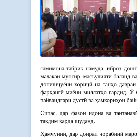
самимона табрик намуда, иброз дошт
малакаи муосир, масъулияти баланд в
донишҷӯёни хориҷӣ на танҳо давраи
фарҳангӣ миёни миллатҳо гардид. Ӯ 
пайвандгари дӯстӣ ва ҳамкориҳои бай
Сипас, дар фазои идона ва тантана
тақдим карда шуданд.
Ҳамчунин, дар доираи чорабинӣ марос