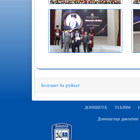
Бозгашт ба рӯйхат
ДОНИШГОҲ
ТАЪЛИМ
Донишгоҳи давлатии т