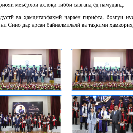
 риояи меъёрҳои ахлоқи тиббӣ савганд ёд намуданд.
дӯстӣ ва ҳамдигарфаҳмӣ ҷараён гирифта, бозгӯи н
ни Сино дар арсаи байналмилалӣ ва таҳкими ҳамкориҳ