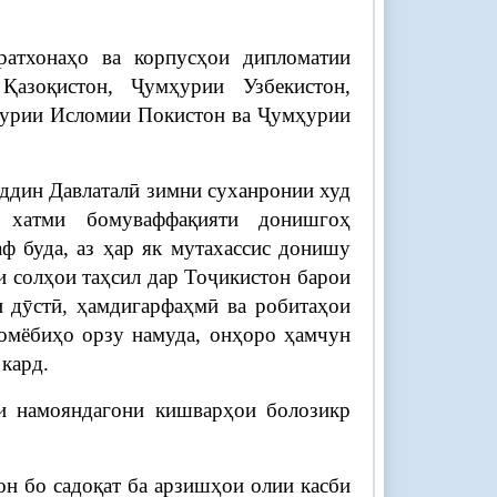
атхонаҳо ва корпусҳои дипломатии
Қазоқистон, Ҷумҳурии Узбекистон,
урии Исломии Покистон ва Ҷумҳурии
дин Давлаталӣ зимни суханронии худ
и хатми бомуваффақияти донишгоҳ
ф буда, аз ҳар як мутахассис донишу
и солҳои таҳсил дар Тоҷикистон барои
 дӯстӣ, ҳамдигарфаҳмӣ ва робитаҳои
комёбиҳо орзу намуда, онҳоро ҳамчун
кард.
ри намояндагони кишварҳои болозикр
он бо садоқат ба арзишҳои олии касби