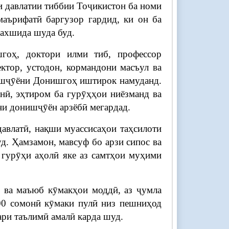
 давлатии тиббии Тоҷикистон ба номи
аърифатӣ баргузор гардид, ки он ба
ахшида шуда буд.
гоҳ, доктори илми тиб, профессор
тор, устодон, кормандони масъул ва
ишҷӯёни Донишгоҳ иштирок намуданд.
нӣ, эҳтиром ба гурӯҳҳои ниёзманд ва
и донишҷӯён арзёбӣ мегардад.
авлатӣ, нақши муассисаҳои таҳсилоти
д. Ҳамзамон, мавсуф бо арзи сипос ва
 гурӯҳи аҳолӣ яке аз самтҳои муҳими
 ва маъюб кӯмакҳои моддӣ, аз ҷумла
100 сомонӣ кӯмаки пулӣ низ пешниҳод
ари таълимӣ амалӣ карда шуд.