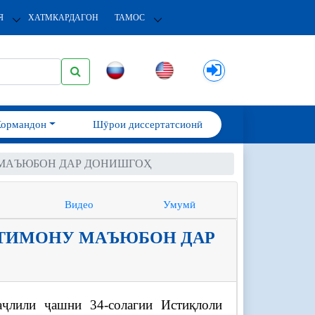
Я
ХАТМКАРДАГОН
ТАМОС
Кормандон
Шӯрои диссертатсионӣ
 МАЪЮБОН ДАР ДОНИШГОҲ
Видео
Умумӣ
ЯТИМОНУ МАЪЮБОН ДАР
аҷлили ҷашни 34-солагии Истиқлоли