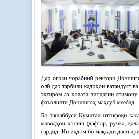
Дар оғози чорабинӣ ректори Донишго
олӣ дар тарбияи кадрҳои ватандӯст в
эҳтиром аз ҳолати зиндагии ятимону
фаъолияти Донишгоҳ маҳсуб меёбад.
Бо ташаббуси Кумитаи иттифоқи кас
маводҳои хониш (дафтар, ручка, қал
гардид. Ин иқдом бо мақсади дастгир