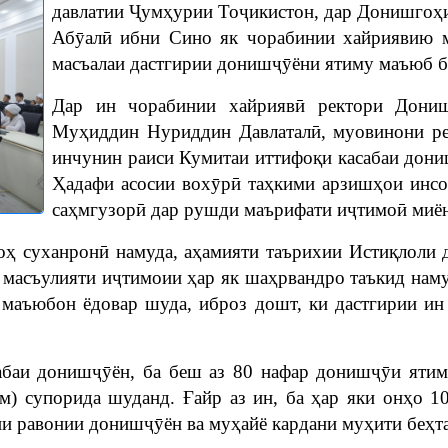
давлатии Ҷумҳурии Тоҷикистон, дар Донишгоҳи
Абӯалӣ ибни Сино як чорабинии хайриявию м
масъалаи дастгирии донишҷӯёни ятиму маъюб б
Дар ин чорабинии хайриявӣ ректори Дониш
Муҳиддин Нуриддин Давлаталӣ, муовинони рек
инчунин раиси Кумитаи иттифоқи касабаи дон
Ҳадафи асосии вохӯрӣ таҳкими арзишҳои инсо
саҳмгузорӣ дар рушди маърифати иҷтимоӣ миён
ҳ суханронӣ намуда, аҳамияти таърихии Истиқлоли д
а масъулияти иҷтимоии ҳар як шаҳрвандро таъкид наму
 маъюбон ёдовар шуда, иброз дошт, ки дастгирии ин
абаи донишҷӯён, ба беш аз 80 нафар донишҷӯи ятим
ам) супорида шуданд. Ғайр аз ин, ба ҳар яки онҳо 
ии равонии донишҷӯён ва муҳайё кардани муҳити беҳт