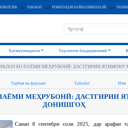
НОВАТСИЯ
ТАБОБАТ
РОБИТАҲОИ БАЙНАЛМИЛЛАЛӢ
ТАРБИ
Хатмкунандагон
Таҳсилоти баъдидипломӣ
ИҚЛОЛ БО ПАЁМИ МЕҲРУБОНӢ: ДАСТГИРИИ ЯТИМОНУ
Тарбия ва фарҳанг
Табобат
Илм
ПАЁМИ МЕҲРУБОНӢ: ДАСТГИРИИ 
ДОНИШГОҲ
Санаи 8 сентябри соли 2025, дар арафаи т