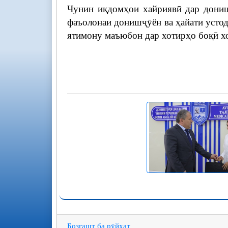
Чунин иқдомҳои хайриявӣ дар дониш
фаъолонаи донишҷӯён ва ҳайати устод
ятимону маъюбон дар хотирҳо боқӣ х
Бозгашт ба рӯйхат