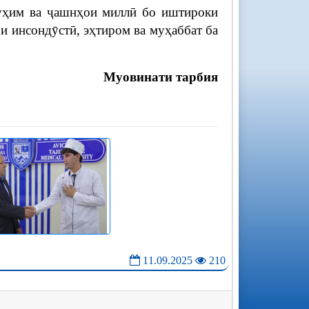
муҳим ва ҷашнҳои миллӣ бо иштироки
и инсондӯстӣ, эҳтиром ва муҳаббат ба
Муовинати тарбия
11.09.2025
210