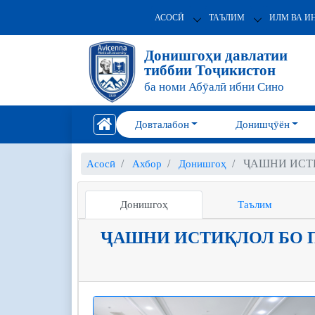
АСОСӢ
ТАЪЛИМ
ИЛМ ВА И
Донишгоҳи давлатии
тиббии Тоҷикистон
ба номи Абӯалӣ ибни Сино
Довталабон
Донишҷӯён
ҶАШНИ ИСТ
Асосӣ
Ахбор
Донишгоҳ
Донишгоҳ
Таълим
ҶАШНИ ИСТИҚЛОЛ БО 