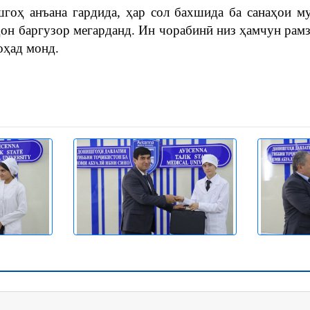
гоҳ анъана гардида, ҳар сол бахшида ба санаҳои 
он баргузор мегарданд. Ин чорабинӣ низ ҳамчун рамз
оҳад монд.