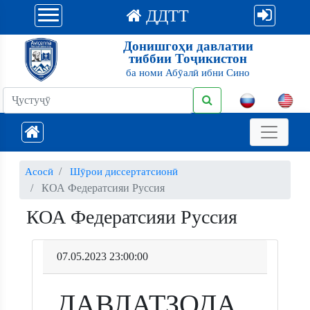
ДДТТ
Донишгоҳи давлатии
тиббии Тоҷикистон
ба номи Абӯалӣ ибни Сино
Асосӣ
Шӯрои диссертатсионӣ
КОА Федератсияи Руссия
КОА Федератсияи Руссия
07.05.2023 23:00:00
ДАВЛАТЗОДА