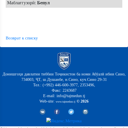
Маблағгузорӣ:
Бепул
Возврат к списку
Донишгоҳи давлатии тиббии Тоҷикистон ба номи Абӯалӣ ибни Сино,
734003, ҶТ, ш.Душанбе, н.Сино, куч.Сино 29-31
Тел.: (+992) 446-600-3977, 2353496,
Факс: 2243687
E-mail: info@tajmedun.tj
Web-site:
© 2026
www.tajmedun.tj