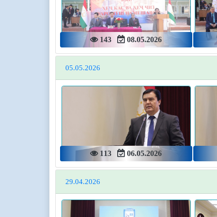
143
08.05.2026
05.05.2026
113
06.05.2026
29.04.2026