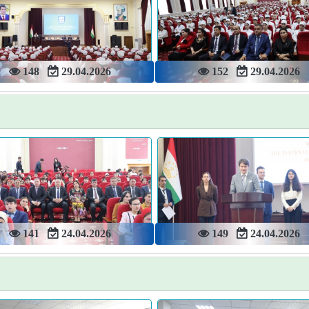
148
29.04.2026
152
29.04.2026
141
24.04.2026
149
24.04.2026