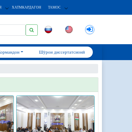
Я
ХАТМКАРДАГОН
ТАМОС
Кормандон
Шӯрои диссертатсионӣ