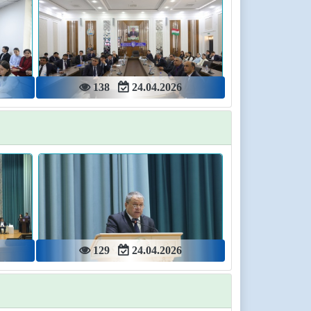
138
24.04.2026
129
24.04.2026