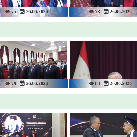
75
26.06.2026
78
26.06.2026
79
26.06.2026
83
26.06.2026