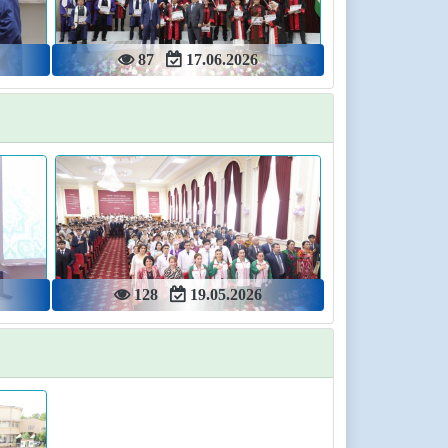
87
17.06.2026
128
19.05.2026