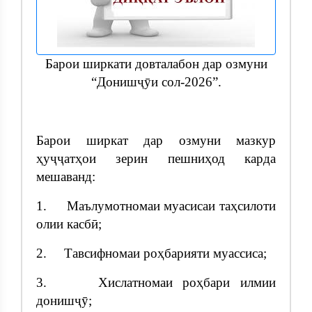
Барои ширкати довталабон дар озмуни
“Донишҷӯи сол-2026”.
Барои ширкат дар озмуни мазкур
ҳуҷҷатҳои зерин пешниҳод карда
мешаванд:
1. Маълумотномаи муасисаи таҳсилоти
олии касбӣ;
2. Тавсифномаи роҳбарияти муассиса;
3. Хислатномаи роҳбари илмии
донишҷӯ;