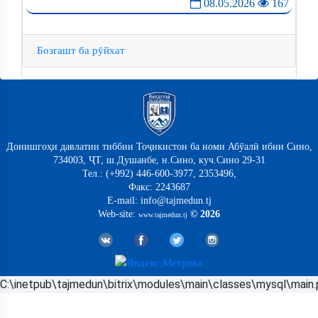
08.05.2026
167
Бозгашт ба рӯйхат
Донишгоҳи давлатии тиббии Тоҷикистон ба номи Абӯалӣ ибни Сино,
734003, ҶТ, ш.Душанбе, н.Сино, куч.Сино 29-31
Тел.: (+992) 446-600-3977, 2353496,
Факс: 2243687
E-mail: info@tajmedun.tj
Web-site:
© 2026
www.tajmedun.tj
C:\inetpub\tajmedun\bitrix\modules\main\classes\mysql\main