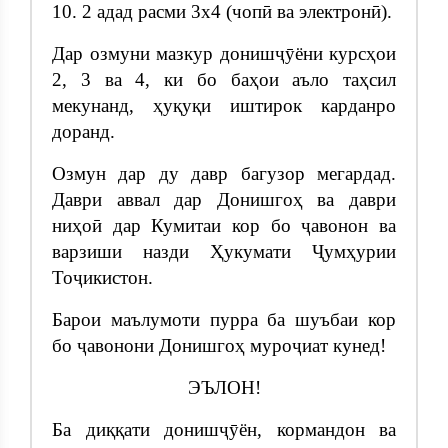
10. 2 адад расми 3х4 (чопӣ ва электронӣ).
Дар озмуни мазкур донишҷӯёни курсҳои
2, 3 ва 4, ки бо баҳои аъло таҳсил
мекунанд, ҳуқуқи иштирок карданро
доранд.
Озмун дар ду давр багузор мегардад.
Даври аввал дар Донишгоҳ ва даври
ниҳоӣ дар Кумитаи кор бо ҷавонон ва
варзиши назди Ҳукумати Ҷумҳурии
Тоҷикистон.
Барои маълумоти пурра ба шуъбаи кор
бо ҷавонони Донишгоҳ муроҷиат кунед!
ЭЪЛОН!
Ба диққати донишҷӯён, кормандон ва