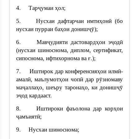
4. Тарҷумаи ҳол;
5. Нусхаи дафтарчаи имтиҳонӣ (бо
нусхаи пурраи баҳои донишҷӯ);
6. Мавҷудияти дастовардҳои эҷодӣ
(нусхаи шиноснома, диплом, сертификат,
сипоснома, ифтихорнома ва ғ.);
7. Иштирок дар конференсияҳои илмӣ-
амалӣ, маълумотҳои чопӣ дар рӯзномаву
маҷаллаҳо, шеъру таронаҳо, ки донишҷӯ
эҷод кардааст.
8. Иштироки фаъолона дар корҳои
ҷамъиятӣ;
9. Нусхаи шиноснома;