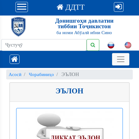
ДДТТ
Донишгоҳи давлатии
тиббии Тоҷикистон
ба номи Абӯалӣ ибни Сино
ЭЪЛОН
Асосӣ
Чорабиниҳо
ЭЪЛОН