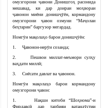
омузгорони ҷавони Донишгоҳ расонида
мешавад, ки дар доираи моҳвораи
ҷавонон миёни донишҷӯён, кормандону
омузгорони ҷавон озмуни “Маҷолаи
беҳтарин” баргузор мегардад.
Номгӯи мақолаҳо барои донишҷӯён:
1. Ҷавонон-нерӯи созанда;
2. Пешвои миллат-меъмори сулҳу
ваҳдати миллӣ;
3. Сиёсати давлат ва ҷавонон.
Номгӯи мақолаҳо барои кормандону
омузгорони ҷавон:
1. Нақши китоби “Шоҳнома”-и
Фирдавсӣ дар тарбияи ватандӯстии