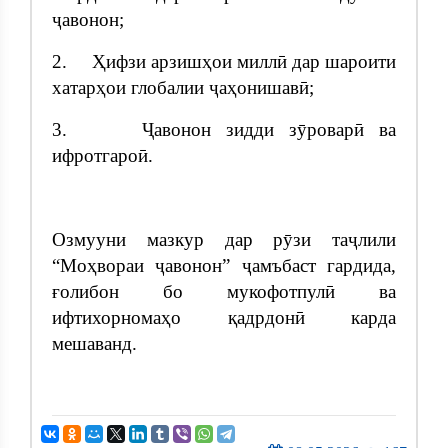
ҷавонон;
2. Ҳифзи арзишҳои миллӣ дар шароити
хатарҳои глобалии ҷаҳонишавӣ;
3. Ҷавонон зидди зӯроварӣ ва
ифротгароӣ.
Озмууни мазкур дар рӯзи таҷлили
“Моҳвораи ҷавонон” ҷамъбаст гардида,
ғолибон бо мукофотпулӣ ва
ифтихорномаҳо қадрдонӣ карда
мешаванд.