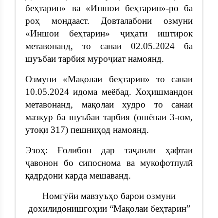
беҳтарин» ва «Иншои беҳтарин»-ро ба
роҳ мондааст. Довталабони озмуни
«Иншои беҳтарин» ҷиҳати иштирок
метавонанд, то санаи 02.05.2024 ба
шуъбаи тарбия муроҷиат намоянд.
Озмуни «Мақолаи беҳтарин» то санаи
10.05.2024 идома меёбад. Хоҳишмандон
метавонанд, мақолаи худро то санаи
мазкур ба шуъбаи тарбия (ошёнаи 3-юм,
утоқи 317) пешниҳод намоянд.
Эзоҳ: Ғолибон дар таҷлили ҳафтаи
ҷавонон бо сипоснома ва мукофотпулӣ
қадрдонӣ карда мешаванд.
Номгӯйи мавзуъҳо барои озмуни
дохилидонишгоҳии “Мақолаи беҳтарин”