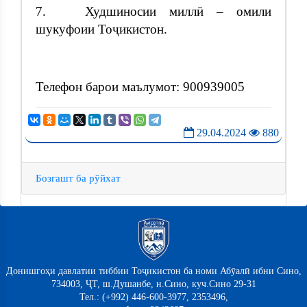
7. Худшиносии миллӣ – омили
шукуфоии Тоҷикистон.
Телефон барои маълумот: 900939005
29.04.2024
880
Бозгашт ба рӯйхат
Донишгоҳи давлатии тиббии Тоҷикистон ба номи Абӯалӣ ибни Сино,
734003, ҶТ, ш.Душанбе, н.Сино, куч.Сино 29-31
Тел.: (+992) 446-600-3977, 2353496,