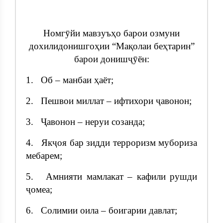
Номгӯйи мавзуъҳо барои озмуни
дохилидонишгоҳии “Мақолаи беҳтарин”
барои донишҷӯён:
1. Об – манбаи ҳаёт;
2. Пешвои миллат – ифтихори ҷавонон;
3. Ҷавонон – неруи созанда;
4. Якҷоя бар зидди терроризм мубориза
мебарем;
5. Амнияти мамлакат – кафили рушди
ҷомеа;
6. Солимии оила – боигарии давлат;