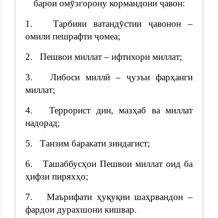
барои омӯзгорону кормандони ҷавон:
1. Тарбияи ватандӯстии ҷавонон –
омили пешрафти ҷомеа;
2. Пешвои миллат – ифтихори миллат;
3. Либоси миллӣ – ҷузъи фарҳанги
миллат;
4. Террорист дин, мазҳаб ва миллат
надорад;
5. Танзим баракати зиндагист;
6. Ташаббусҳои Пешвои миллат оид ба
ҳифзи пиряхҳо;
7. Маърифати ҳуқуқии шаҳрвандон –
фардои дурахшони кишвар.