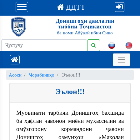
ДДТТ
Донишгоҳи давлатии
тиббии Тоҷикистон
ба номи Абӯалӣ ибни Сино
Эълон!!!
Асосӣ
Чорабиниҳо
Эълон!!!
Муовинати тарбияи Донишгоҳ бахшида
ба ҳафтаи ҷавонон миёни муҳассилин ва
омӯзгорону кормандони ҷавони
Донишгоҳ озмунҳои «Мақолаи