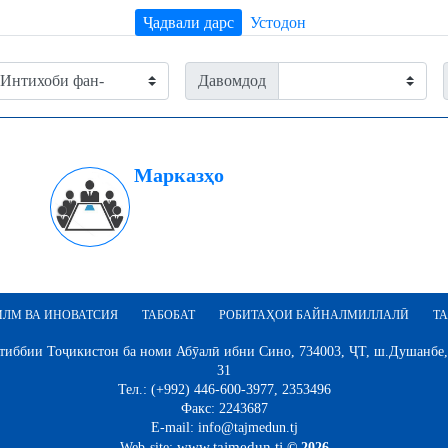
Ҷадвали дарс
Устодон
Давомдод
Марказҳо
ИЛМ ВА ИНОВАТСИЯ
ТАБОБАТ
РОБИТАҲОИ БАЙНАЛМИЛЛАЛӢ
ТА
иббии Тоҷикистон ба номи Абӯалӣ ибни Сино, 734003, ҶТ, ш.Душанбе,
31
Тел.: (+992) 446-600-3977, 2353496
Факс: 2243687
E-mail: info@tajmedun.tj
www.tajmedun.tj
Web-site:
© 2026