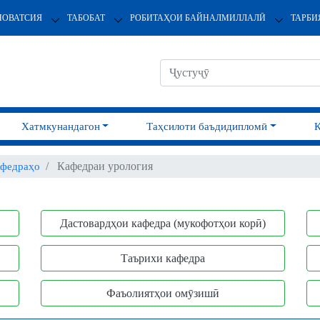
НОВАТСИЯ
ТАБОБАТ
РОБИТАҲОИ БАЙНАЛМИЛЛАЛӢ
ТАРБИ
Хатмкунандагон
Таҳсилоти баъдидипломӣ
Кафедраи урология
федраҳо
Дастовардҳои кафедра (мукофотҳои корӣ)
Таърихи кафедра
Фаъолиятҳои омӯзишӣ