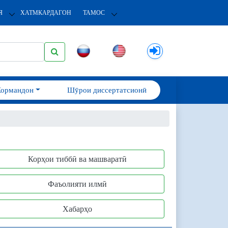
Я
ХАТМКАРДАГОН
ТАМОС
Кормандон
Шӯрои диссертатсионӣ
Корҳои тиббӣ ва машваратӣ
Фаъолияти илмӣ
Хабарҳо