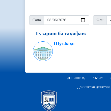
Сана
Фан
Гузариш ба саҳифаи:
Шуъбаҳо
ДОНИШГОҲ
ТАЪЛИМ
Донишгоҳи давлатии т