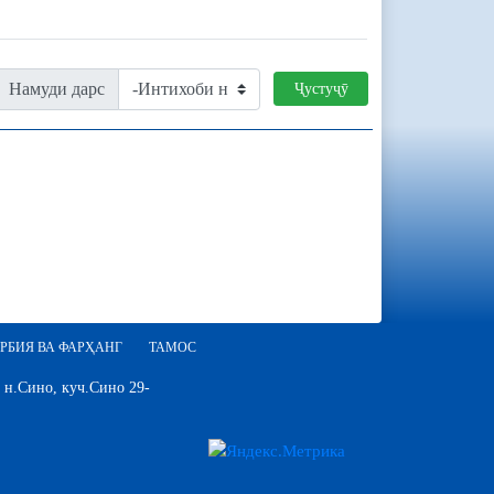
Намуди дарс
Ҷустуҷӯ
РБИЯ ВА ФАРҲАНГ
ТАМОС
 н.Сино, куч.Сино 29-