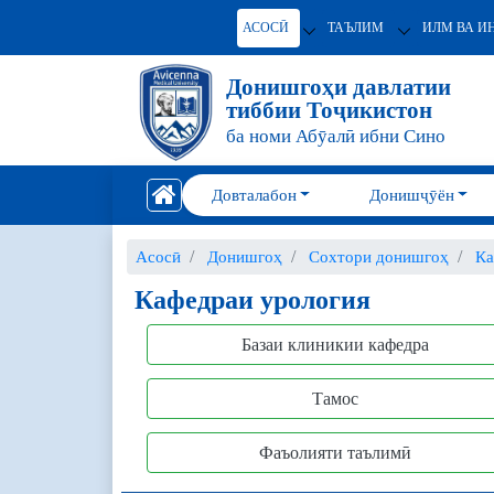
АСОСӢ
ТАЪЛИМ
ИЛМ ВА И
Донишгоҳи давлатии
тиббии Тоҷикистон
ба номи Абӯалӣ ибни Сино
Довталабон
Донишҷӯён
Асосӣ
Донишгоҳ
Сохтори донишгоҳ
Ка
Кафедраи урология
Базаи клиникии кафедра
Тамос
Фаъолияти таълимӣ