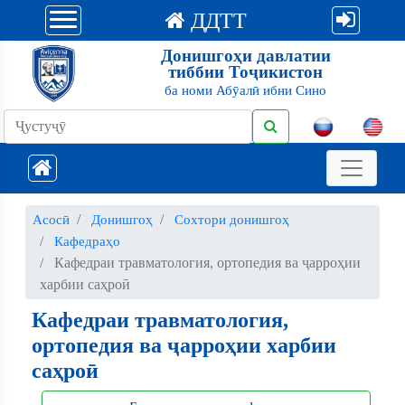
ДДТТ
Донишгоҳи давлатии
тиббии Тоҷикистон
ба номи Абӯалӣ ибни Сино
Асосӣ
Донишгоҳ
Сохтори донишгоҳ
Кафедраҳо
Кафедраи травматология, ортопедия ва ҷарроҳии
харбии саҳроӣ
Кафедраи травматология,
ортопедия ва ҷарроҳии харбии
саҳроӣ