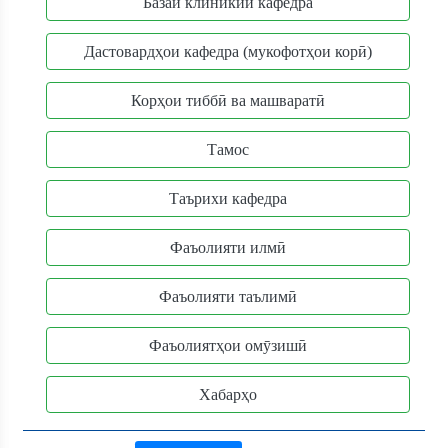
Базаи клиникии кафедра
Дастовардҳои кафедра (мукофотҳои корӣ)
Корҳои тиббӣ ва машваратӣ
Тамос
Таърихи кафедра
Фаъолияти илмӣ
Фаъолияти таълимӣ
Фаъолиятҳои омӯзишӣ
Хабарҳо