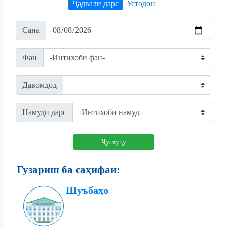
Ҷадвали дарс
Устодон
Сана
Фан
Давомдод
Намуди дарс
Ҷустуҷӯ
Гузариш ба саҳифаи:
Шуъбаҳо