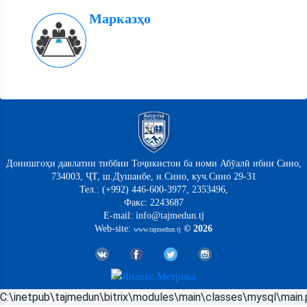
Марказҳо
Донишгоҳи давлатии тиббии Тоҷикистон ба номи Абӯалӣ ибни Сино,
734003, ҶТ, ш.Душанбе, н.Сино, куч.Сино 29-31
Тел.: (+992) 446-600-3977, 2353496,
Факс: 2243687
E-mail: info@tajmedun.tj
Web-site:
© 2026
www.tajmedun.tj
C:\inetpub\tajmedun\bitrix\modules\main\classes\mysql\main