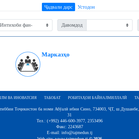
Ҷадвали дарс
Устодон
Давомдод
Марказҳо
ИЛМ ВА ИНОВАТСИЯ
ТАБОБАТ
РОБИТАҲОИ БАЙНАЛМИЛЛАЛӢ
ТА
иббии Тоҷикистон ба номи Абӯалӣ ибни Сино, 734003, ҶТ, ш.Душанбе,
31
Тел.: (+992) 446-600-3977, 2353496
Факс: 2243687
E-mail: info@tajmedun.tj
www.tajmedun.tj
Web-site:
© 2026