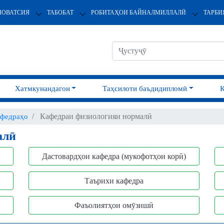
НОВАТСИЯ
ТАБОБАТ
РОБИТАҲОИ БАЙНАЛМИЛЛАЛӢ
ТАРБИ
Хатмкунандагон
Таҳсилоти баъдидипломӣ
Кафедраи физиологияи нормалӣ
федраҳо
алӣ
Дастовардҳои кафедра (мукофотҳои корӣ)
Таърихи кафедра
Фаъолиятҳои омӯзишӣ