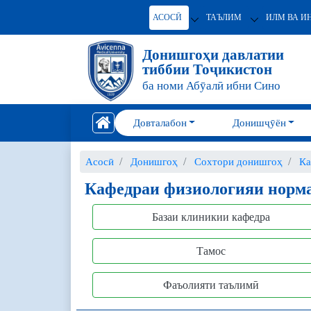
АСОСӢ
ТАЪЛИМ
ИЛМ ВА И
Донишгоҳи давлатии
тиббии Тоҷикистон
ба номи Абӯалӣ ибни Сино
Довталабон
Донишҷӯён
Асосӣ
Донишгоҳ
Сохтори донишгоҳ
Ка
Кафедраи физиологияи норм
Базаи клиникии кафедра
Тамос
Фаъолияти таълимӣ