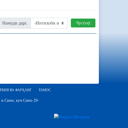
Намуди дарс
Ҷустуҷӯ
РБИЯ ВА ФАРҲАНГ
ТАМОС
 н.Сино, куч.Сино 29-