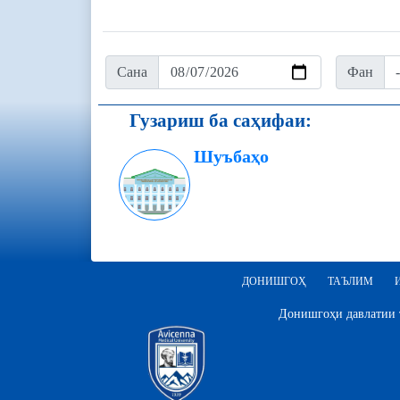
Сана
Фан
Гузариш ба саҳифаи:
Шуъбаҳо
ДОНИШГОҲ
ТАЪЛИМ
Донишгоҳи давлатии т