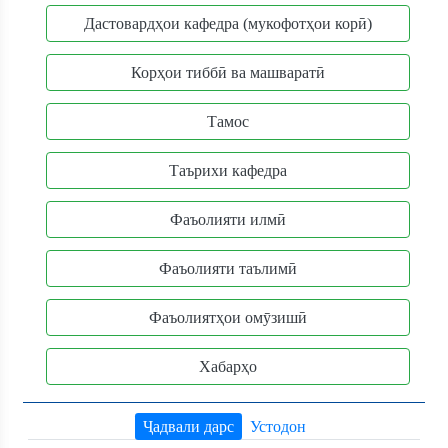
Дастовардҳои кафедра (мукофотҳои корӣ)
Корҳои тиббӣ ва машваратӣ
Тамос
Таърихи кафедра
Фаъолияти илмӣ
Фаъолияти таълимӣ
Фаъолиятҳои омӯзишӣ
Хабарҳо
Ҷадвали дарс
Устодон