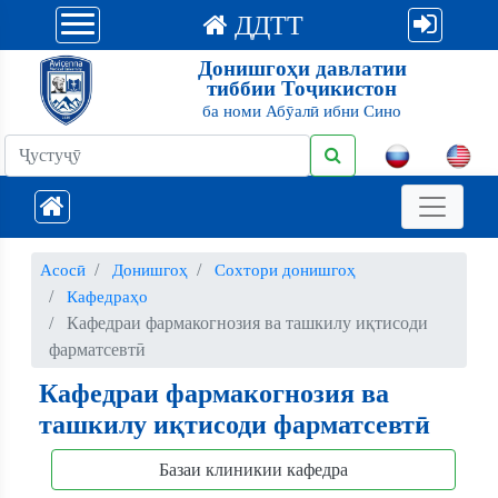
ДДТТ
Донишгоҳи давлатии
тиббии Тоҷикистон
ба номи Абӯалӣ ибни Сино
Асосӣ
Донишгоҳ
Сохтори донишгоҳ
Кафедраҳо
Кафедраи фармакогнозия ва ташкилу иқтисоди
фарматсевтӣ
Кафедраи фармакогнозия ва
ташкилу иқтисоди фарматсевтӣ
Базаи клиникии кафедра