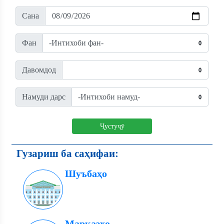
Сана
Фан
Давомдод
Намуди дарс
Ҷустуҷӯ
Гузариш ба саҳифаи:
Шуъбаҳо
Марказҳо