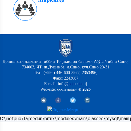
Донишгоҳи давлатии тиббии Тоҷикистон ба номи Абӯалӣ ибни Сино,
734003, ҶТ, ш.Душанбе, н.Сино, куч.Сино 29-31
Тел.: (+992) 446-600-3977, 2353496,
Факс: 2243687
E-mail: info@tajmedun.tj
Web-site:
© 2026
www.tajmedun.tj
C:\inetpub\tajmedun\bitrix\modules\main\classes\mysql\main