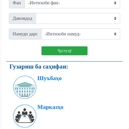
Фан
Давомдод
Намуди дарс
Ҷустуҷӯ
Гузариш ба саҳифаи:
Шуъбаҳо
Марказҳо