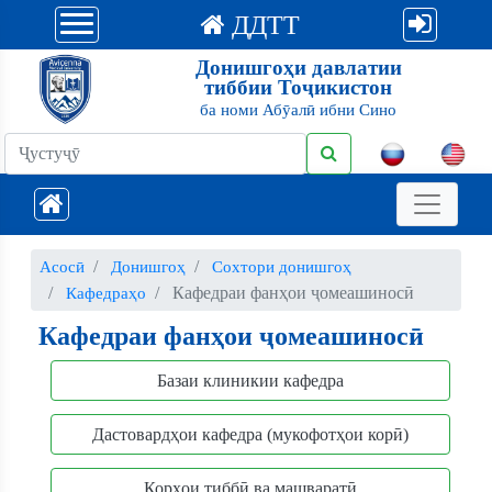
ДДТТ
Донишгоҳи давлатии
тиббии Тоҷикистон
ба номи Абӯалӣ ибни Сино
Асосӣ
Донишгоҳ
Сохтори донишгоҳ
Кафедраи фанҳои ҷомеашиносӣ
Кафедраҳо
Кафедраи фанҳои ҷомеашиносӣ
Базаи клиникии кафедра
Дастовардҳои кафедра (мукофотҳои корӣ)
Корҳои тиббӣ ва машваратӣ