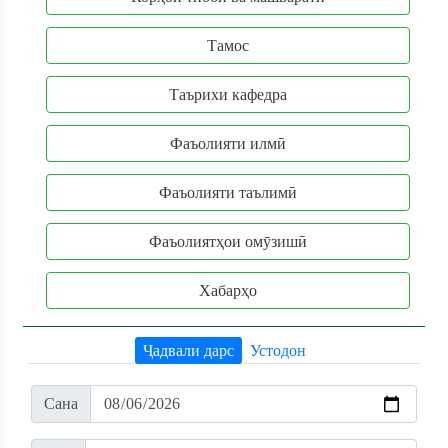
Тамос
Таърихи кафедра
Фаъолияти илмӣ
Фаъолияти таълимӣ
Фаъолиятҳои омӯзишӣ
Хабарҳо
Ҷадвали дарс
Устодон
Сана