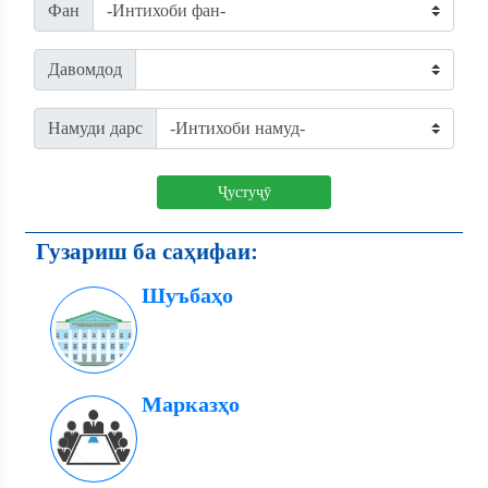
Фан
Давомдод
Намуди дарс
Ҷустуҷӯ
Гузариш ба саҳифаи:
Шуъбаҳо
Марказҳо