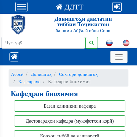
ДДТТ
Донишгоҳи давлатии
тиббии Тоҷикистон
ба номи Абӯалӣ ибни Сино
Асосӣ
Донишгоҳ
Сохтори донишгоҳ
Кафедраи биохимия
Кафедраҳо
Кафедраи биохимия
Базаи клиникии кафедра
Дастовардҳои кафедра (мукофотҳои корӣ)
Корҳои тиббӣ ва машваратӣ