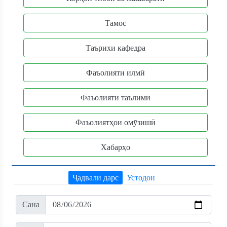
Тамос
Таърихи кафедра
Фаъолияти илмӣ
Фаъолияти таълимӣ
Фаъолиятҳои омӯзишӣ
Хабарҳо
Ҷадвали дарс
Устодон
Сана