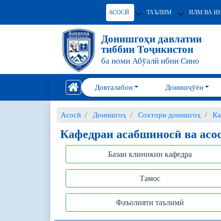
АСОСӢ
ТАЪЛИМ
ИЛМ ВА И
Донишгоҳи давлатии
тиббии Тоҷикистон
ба номи Абӯалӣ ибни Сино
Довталабон
Донишҷӯён
Асосӣ
Донишгоҳ
Сохтори донишгоҳ
Ка
Кафедраи асабшиносӣ ва асо
Базаи клиникии кафедра
Тамос
Фаъолияти таълимӣ