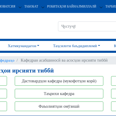
НОВАТСИЯ
ТАБОБАТ
РОБИТАҲОИ БАЙНАЛМИЛЛАЛӢ
ТАРБИ
Хатмкунандагон
Таҳсилоти баъдидипломӣ
Кафедраи асабшиносӣ ва асосҳои ирсияти тиббӣ
федраҳо
сҳои ирсияти тиббӣ
Дастовардҳои кафедра (мукофотҳои корӣ)
Таърихи кафедра
Фаъолиятҳои омӯзишӣ