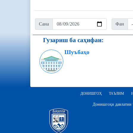
Сана
Фан
Гузариш ба саҳифаи:
Шуъбаҳо
ДОНИШГОҲ
ТАЪЛИМ
Донишгоҳи давлатии т