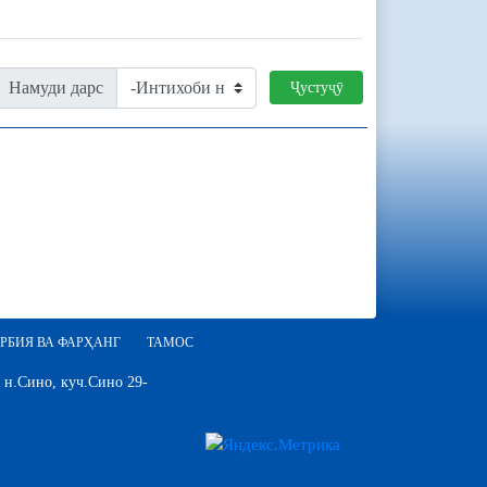
Намуди дарс
Ҷустуҷӯ
РБИЯ ВА ФАРҲАНГ
ТАМОС
 н.Сино, куч.Сино 29-