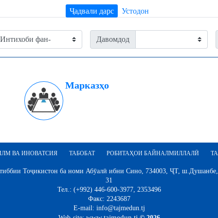
Ҷадвали дарс
Устодон
Давомдод
Марказҳо
ИЛМ ВА ИНОВАТСИЯ
ТАБОБАТ
РОБИТАҲОИ БАЙНАЛМИЛЛАЛӢ
ТА
иббии Тоҷикистон ба номи Абӯалӣ ибни Сино, 734003, ҶТ, ш.Душанбе,
31
Тел.: (+992) 446-600-3977, 2353496
Факс: 2243687
E-mail: info@tajmedun.tj
www.tajmedun.tj
Web-site:
© 2026