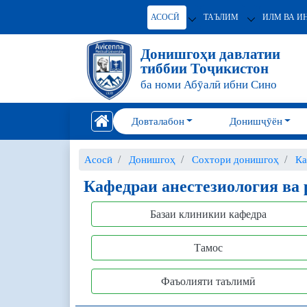
АСОСӢ
ТАЪЛИМ
ИЛМ ВА И
Донишгоҳи давлатии
тиббии Тоҷикистон
ба номи Абӯалӣ ибни Сино
Довталабон
Донишҷӯён
Асосӣ
Донишгоҳ
Сохтори донишгоҳ
Ка
Кафедраи анестезиология ва
Базаи клиникии кафедра
Тамос
Фаъолияти таълимӣ