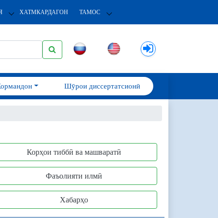
Я
ХАТМКАРДАГОН
ТАМОС
Кормандон
Шӯрои диссертатсионӣ
Корҳои тиббӣ ва машваратӣ
Фаъолияти илмӣ
Хабарҳо