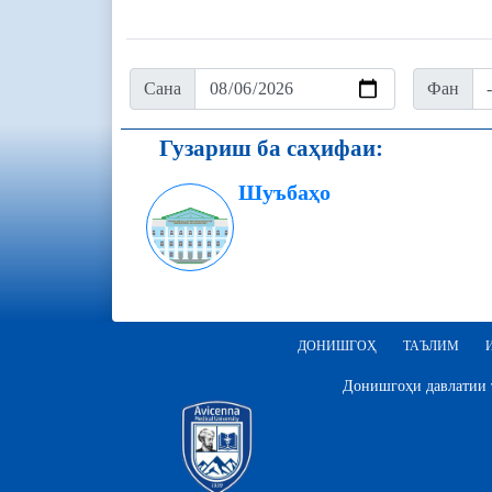
Сана
Фан
Гузариш ба саҳифаи:
Шуъбаҳо
ДОНИШГОҲ
ТАЪЛИМ
Донишгоҳи давлатии т