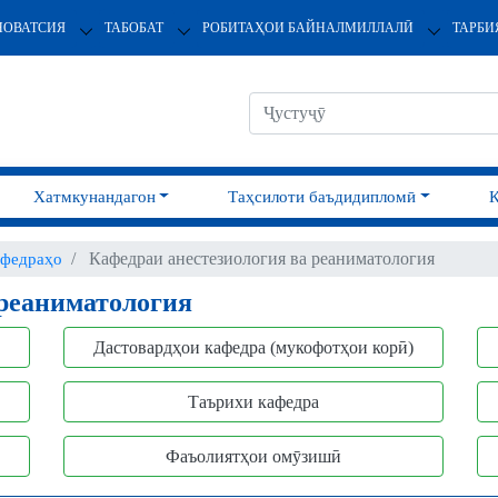
НОВАТСИЯ
ТАБОБАТ
РОБИТАҲОИ БАЙНАЛМИЛЛАЛӢ
ТАРБИ
Хатмкунандагон
Таҳсилоти баъдидипломӣ
Кафедраи анестезиология ва реаниматология
федраҳо
 реаниматология
Дастовардҳои кафедра (мукофотҳои корӣ)
Таърихи кафедра
Фаъолиятҳои омӯзишӣ