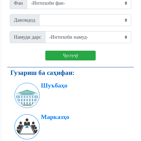
Фан
Давомдод
Намуди дарс
Ҷустуҷӯ
Гузариш ба саҳифаи:
Шуъбаҳо
Марказҳо