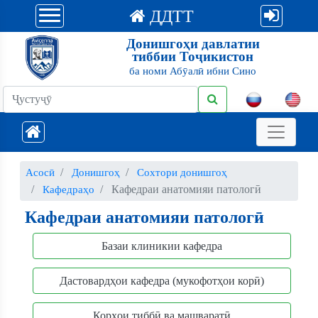
ДДТТ
Донишгоҳи давлатии
тиббии Тоҷикистон
ба номи Абӯалӣ ибни Сино
Асосӣ
Донишгоҳ
Сохтори донишгоҳ
Кафедраи анатомияи патологӣ
Кафедраҳо
Кафедраи анатомияи патологӣ
Базаи клиникии кафедра
Дастовардҳои кафедра (мукофотҳои корӣ)
Корҳои тиббӣ ва машваратӣ