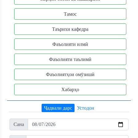
Тамос
Таърихи кафедра
Фаъолияти илмӣ
Фаъолияти таълимӣ
Фаъолиятҳои омӯзишӣ
Хабарҳо
Ҷадвали дарс
Устодон
Сана