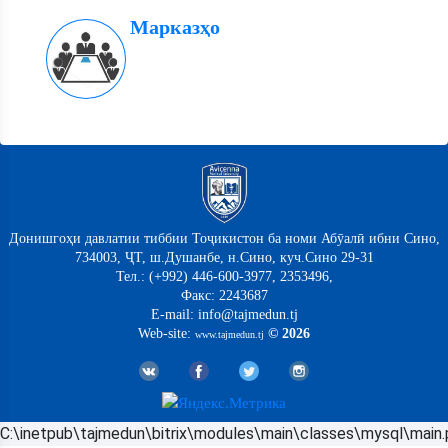
Марказҳо
Донишгоҳи давлатии тиббии Тоҷикистон ба номи Абӯалӣ ибни Сино,
734003, ҶТ, ш.Душанбе, н.Сино, куч.Сино 29-31
Тел.: (+992) 446-600-3977, 2353496,
Факс: 2243687
E-mail: info@tajmedun.tj
Web-site:
© 2026
www.tajmedun.tj
C:\inetpub\tajmedun\bitrix\modules\main\classes\mysql\main