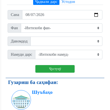
Ҷадвали дарс
Устодон
Сана
Фан
Давомдод
Намуди дарс
Ҷустуҷӯ
Гузариш ба саҳифаи:
Шуъбаҳо