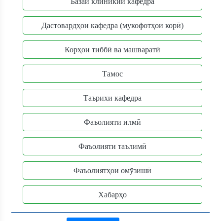
Базаи клиникии кафедра
Дастовардҳои кафедра (мукофотҳои корӣ)
Корҳои тиббӣ ва машваратӣ
Тамос
Таърихи кафедра
Фаъолияти илмӣ
Фаъолияти таълимӣ
Фаъолиятҳои омӯзишӣ
Хабарҳо