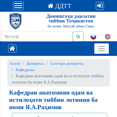
ДДТТ
Донишгоҳи давлатии
тиббии Тоҷикистон
ба номи Абӯалӣ ибни Сино
Асосӣ
Донишгоҳ
Сохтори донишгоҳ
Кафедраҳо
Кафедраи анатомияи одам ва истилоҳоти тиббии
лотинии ба номи Я.А.Раҳимов
Кафедраи анатомияи одам ва
истилоҳоти тиббии лотинии ба
номи Я.А.Раҳимов