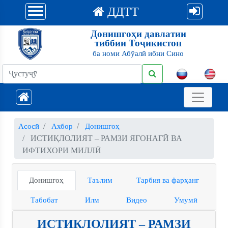
ДДТТ
Донишгоҳи давлатии
тиббии Тоҷикистон
ба номи Абӯалӣ ибни Сино
Асосӣ
Ахбор
Донишгоҳ
ИСТИҚЛОЛИЯТ – РАМЗИ ЯГОНАГӢ ВА
ИФТИХОРИ МИЛЛӢ
Донишгоҳ
Таълим
Тарбия ва фарҳанг
Табобат
Илм
Видео
Умумӣ
ИСТИҚЛОЛИЯТ – РАМЗИ