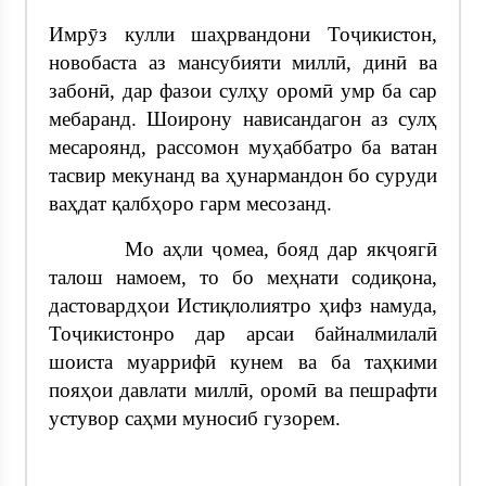
Имрӯз кулли шаҳрвандони Тоҷикистон,
новобаста аз мансубияти миллӣ, динӣ ва
забонӣ, дар фазои сулҳу оромӣ умр ба сар
мебаранд. Шоирону нависандагон аз сулҳ
месароянд, рассомон муҳаббатро ба ватан
тасвир мекунанд ва ҳунармандон бо суруди
ваҳдат қалбҳоро гарм месозанд.
Мо аҳли ҷомеа, бояд дар якҷоягӣ
талош намоем, то бо меҳнати содиқона,
дастовардҳои Истиқлолиятро ҳифз намуда,
Тоҷикистонро дар арсаи байналмилалӣ
шоиста муаррифӣ кунем ва ба таҳкими
пояҳои давлати миллӣ, оромӣ ва пешрафти
устувор саҳми муносиб гузорем.