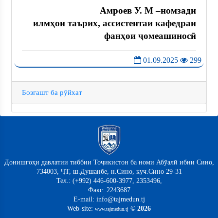
Амроев У. М –номзади
илмҳои таърих, ассистентаи кафедраи
фанҳои ҷомеашиносӣ
01.09.2025
299
Бозгашт ба рӯйхат
Донишгоҳи давлатии тиббии Тоҷикистон ба номи Абӯалӣ ибни Сино,
734003, ҶТ, ш.Душанбе, н.Сино, куч.Сино 29-31
Тел.: (+992) 446-600-3977, 2353496,
Факс: 2243687
E-mail: info@tajmedun.tj
Web-site:
© 2026
www.tajmedun.tj