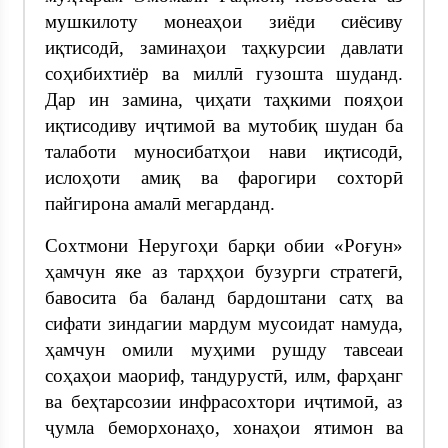
мушкилоту монеаҳои зиёди сиёсиву
иқтисодӣ, заминаҳои таҳкурсии давлати
соҳибихтиёр ва миллӣ гузошта шуданд.
Дар ин замина, ҷиҳати таҳкими пояҳои
иқтисодиву иҷтимоӣ ва мутобиқ шудан ба
талаботи муносибатҳои нави иқтисодӣ,
ислоҳоти амиқ ва фарогири сохторӣ
пайгирона амалӣ мегарданд.
Сохтмони Неругоҳи барқи обии «Роғун»
ҳамчун яке аз тарҳҳои бузурги стратегӣ,
бавосита ба баланд бардоштани сатҳ ва
сифати зиндагии мардум мусоидат намуда,
ҳамчун омили муҳими рушду тавсеаи
соҳаҳои маориф, тандурустӣ, илм, фарҳанг
ва беҳтарсозии инфрасохтори иҷтимоӣ, аз
ҷумла беморхонаҳо, хонаҳои ятимон ва