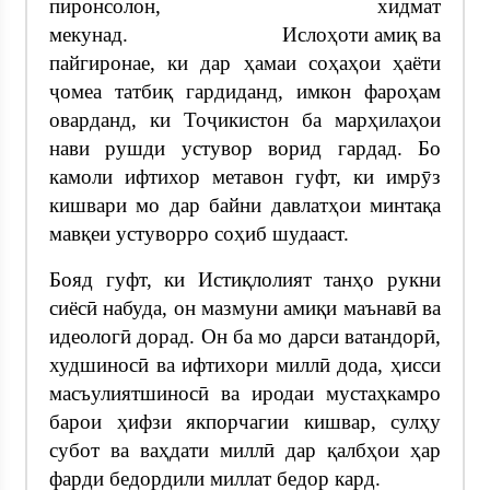
пиронсолон, хидмат
мекунад. Ислоҳоти амиқ ва
пайгиронае, ки дар ҳамаи соҳаҳои ҳаёти
ҷомеа татбиқ гардиданд, имкон фароҳам
оварданд, ки Тоҷикистон ба марҳилаҳои
нави рушди устувор ворид гардад. Бо
камоли ифтихор метавон гуфт, ки имрӯз
кишвари мо дар байни давлатҳои минтақа
мавқеи устуворро соҳиб шудааст.
Бояд гуфт, ки Истиқлолият танҳо рукни
сиёсӣ набуда, он мазмуни амиқи маънавӣ ва
идеологӣ дорад. Он ба мо дарси ватандорӣ,
худшиносӣ ва ифтихори миллӣ дода, ҳисси
масъулиятшиносӣ ва иродаи мустаҳкамро
барои ҳифзи якпорчагии кишвар, сулҳу
субот ва ваҳдати миллӣ дар қалбҳои ҳар
фарди бедордили миллат бедор кард.