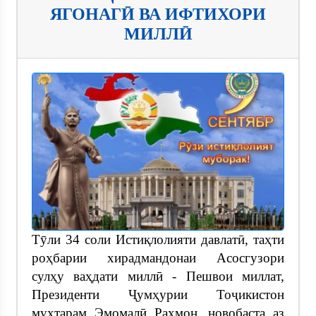
ЯГОНАГӢ ВА ИФТИХОРИ
МИЛЛӢ
Тӯли 34 соли Истиқлолияти давлатӣ, таҳти
роҳбарии хирадмандонаи Асосгузори
сулҳу ваҳдати миллӣ - Пешвои миллат,
Президенти Ҷумҳурии Тоҷикистон
муҳтарам Эмомалӣ Раҳмон, новобаста аз