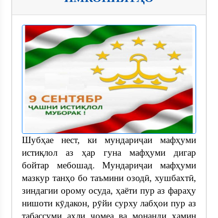
Шубҳае нест, ки мундариҷаи мафҳуми
истиқлол аз ҳар гуна мафҳуми дигар
бойтар мебошад. Мундариҷаи мафҳуми
мазкур танҳо бо таъмини озодӣ, хушбахтӣ,
зиндагии орому осуда, ҳаёти пур аз фараҳу
нишоти кӯдакон, рӯйи сурху лабҳои пур аз
табассуми аҳли ҷомеа ва монанди ҳамин