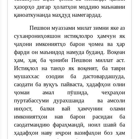
ҳазорҳо дигар ҳолатҳои моддию маънавии
қаноаткунанда маҳдуд намегардад.
Пешвои муаззами милат зимни яке аз
суханрониҳояшон истиқлолро ҳамчун як
ҷаҳони имкониятҳо барои ҷомеа ва ҳар
фарди он маънидод намуда буданд. Воқеан
ҳам, ҳақ ба ҷониби Пешвои миллат аст.
Истиқлол на танҳо як воқеият, ба таври
мушаххас озодии ба дастовардашуда,
саодати ба вуқуъ пайваста, ҳадафҳои олии
ҷомаи амал пӯшида, чеҳраҳои
пуртабассуми дурахшанда ва амсоли
инҳост, балки вай ҳамчунин олами
имкониятҳои нав барои расидан ба
саодатмандию фараҳмандӣ, ноил шавӣ ба
ҳадафҳои наву иҷрои вазифаҳои боз ҳам