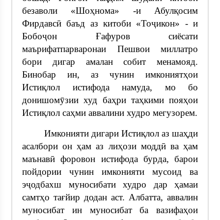
безаволи «Шоҳнома» -и Абулқосим
Фирдавсӣ баъд аз китоби «Тоҷикон» - и
Бобоҷон Ғафуров сиёсати
маърифатпарваронаи Пешвои миллатро
бори дигар амалан собит менамояд.
Бинобар ин, аз чунин имкониятҳои
Истиқлол истифода намуда, мо бо
донишомӯзии худ баҳри таҳкими пояҳои
Истиқлол саҳми аввалини худро мегузорем.
Имконияти дигари Истиқлол аз шаҳди
асалбори он ҳам аз лиҳози моддӣ ва ҳам
маънавӣ форовон истифода бурда, барои
пойдории чунин имконияти мусоид ва
эҷодбахш муносибати худро дар ҳамаи
самтҳо тағйир додан аст. Албатта, аввалин
муносибат ин муносибат ба вазифаҳои