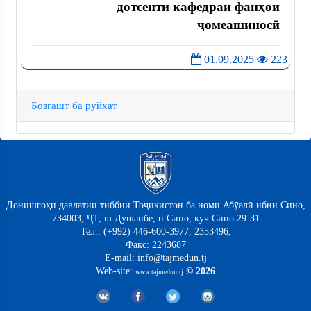
дотсенти кафедраи фанҳои
ҷомеашиносӣ
01.09.2025
223
Бозгашт ба рӯйхат
Донишгоҳи давлатии тиббии Тоҷикистон ба номи Абӯалӣ ибни Сино,
734003, ҶТ, ш.Душанбе, н.Сино, куч.Сино 29-31
Тел.: (+992) 446-600-3977, 2353496,
Факс: 2243687
E-mail: info@tajmedun.tj
Web-site:
© 2026
www.tajmedun.tj