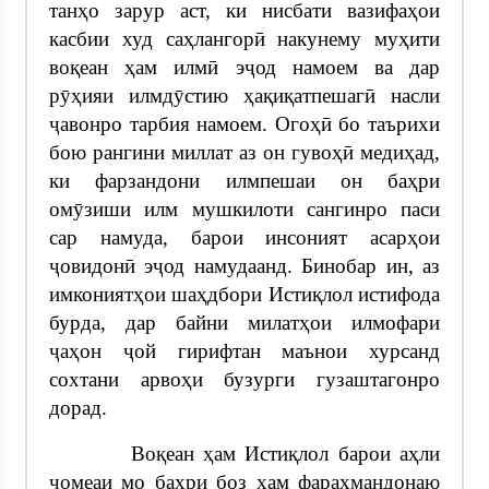
танҳо зарур аст, ки нисбати вазифаҳои
касбии худ саҳлангорӣ накунему муҳити
воқеан ҳам илмӣ эҷод намоем ва дар
рӯҳияи илмдӯстию ҳақиқатпешагӣ насли
ҷавонро тарбия намоем. Огоҳӣ бо таърихи
бою рангини миллат аз он гувоҳӣ медиҳад,
ки фарзандони илмпешаи он баҳри
омӯзиши илм мушкилоти сангинро паси
сар намуда, барои инсоният асарҳои
ҷовидонӣ эҷод намудаанд. Бинобар ин, аз
имкониятҳои шаҳдбори Истиқлол истифода
бурда, дар байни милатҳои илмофари
ҷаҳон ҷой гирифтан маънои хурсанд
сохтани арвоҳи бузурги гузаштагонро
дорад.
Воқеан ҳам Истиқлол барои аҳли
ҷомеаи мо баҳри боз ҳам фараҳмандонаю