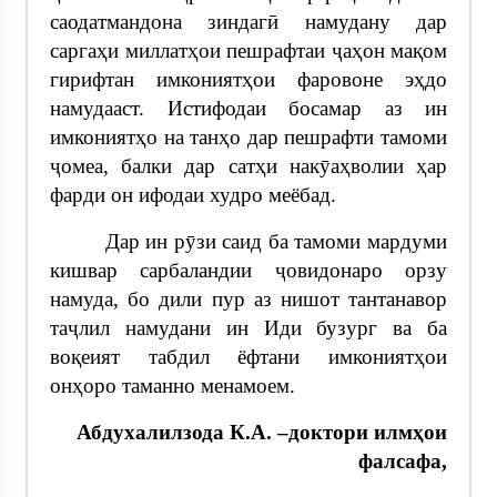
саодатмандона зиндагӣ намудану дар
саргаҳи миллатҳои пешрафтаи ҷаҳон мақом
гирифтан имкониятҳои фаровоне эҳдо
намудааст. Истифодаи босамар аз ин
имкониятҳо на танҳо дар пешрафти тамоми
ҷомеа, балки дар сатҳи накӯаҳволии ҳар
фарди он ифодаи худро меёбад.
Дар ин рӯзи саид ба тамоми мардуми
кишвар сарбаландии ҷовидонаро орзу
намуда, бо дили пур аз нишот тантанавор
таҷлил намудани ин Иди бузург ва ба
воқеият табдил ёфтани имкониятҳои
онҳоро таманно менамоем.
Абдухалилзода К.А. –доктори илмҳои
фалсафа,