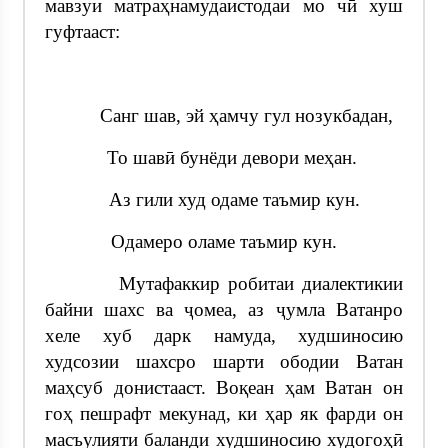
мавзуи матраҳнамудаистодаи мо чӣ хуш
гуфтааст:
Санг шав, эй ҳамчу гул нозукбадан,
То шавӣ бунёди девори меҳан.
Аз гили худ одаме таъмир кун.
Одамеро оламе таъмир кун.
Мутафаккир робитаи диалектикии
байни шахс ва ҷомеа, аз ҷумла Ватанро
хеле хуб дарк намуда, худшиносию
худсозии шахсро шарти ободии Ватан
маҳсуб донистааст. Воқеан ҳам Ватан он
гоҳ пешрафт мекунад, ки ҳар як фарди он
масъулияти баланди худшиносию худогоҳӣ