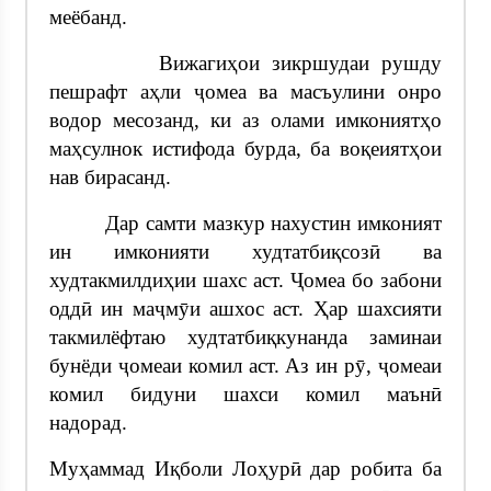
меёбанд.
Вижагиҳои зикршудаи рушду
пешрафт аҳли ҷомеа ва масъулини онро
водор месозанд, ки аз олами имкониятҳо
маҳсулнок истифода бурда, ба воқеиятҳои
нав бирасанд.
Дар самти мазкур нахустин имконият
ин имконияти худтатбиқсозӣ ва
худтакмилдиҳии шахс аст. Ҷомеа бо забони
оддӣ ин маҷмӯи ашхос аст. Ҳар шахсияти
такмилёфтаю худтатбиқкунанда заминаи
бунёди ҷомеаи комил аст. Аз ин рӯ, ҷомеаи
комил бидуни шахси комил маънӣ
надорад.
Муҳаммад Иқболи Лоҳурӣ дар робита ба