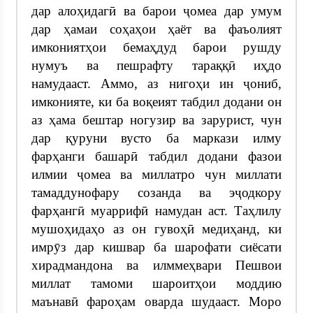
дар алоҳидагӣ ва барои ҷомеа дар умум
дар ҳамаи соҳаҳои ҳаёт ва фаъолият
имкониятҳои бемаҳдуд барои рушду
нумуъ ва пешрафту тараққӣ иҳдо
намудааст. Аммо, аз нигоҳи ин ҷониб,
имконияте, ки ба воқеият табдил додани он
аз ҳама бештар ногузир ва зарурист, чун
дар қуруни вусто ба маркази илму
фарҳанги башарӣ табдил додани фазои
илмии ҷомеа ва миллатро чун миллати
тамаддунофару созанда ва эҷодкору
фарҳангӣ муаррифӣ намудан аст. Таҳлилу
мушоҳидаҳо аз он гувоҳӣ медиҳанд, ки
имрӯз дар кишвар ба шарофати сиёсати
хирадмандона ва илммеҳвари Пешвои
миллат тамоми шароитҳои моддию
маънавӣ фароҳам оварда шудааст. Моро