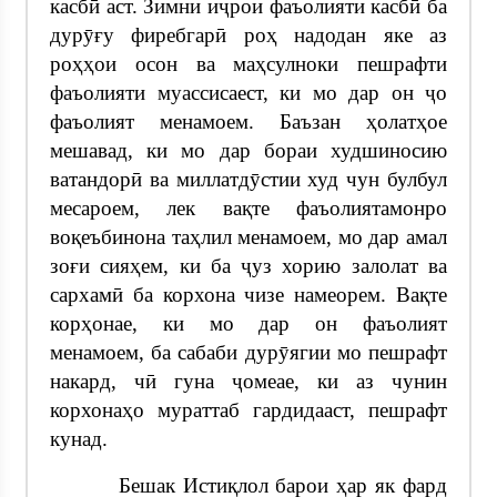
касбӣ аст. Зимни иҷрои фаъолияти касбӣ ба
дурӯғу фиребгарӣ роҳ надодан яке аз
роҳҳои осон ва маҳсулноки пешрафти
фаъолияти муассисаест, ки мо дар он ҷо
фаъолият менамоем. Баъзан ҳолатҳое
мешавад, ки мо дар бораи худшиносию
ватандорӣ ва миллатдӯстии худ чун булбул
месароем, лек вақте фаъолиятамонро
воқеъбинона таҳлил менамоем, мо дар амал
зоғи сияҳем, ки ба ҷуз хорию залолат ва
сархамӣ ба корхона чизе намеорем. Вақте
корҳонае, ки мо дар он фаъолият
менамоем, ба сабаби дурӯягии мо пешрафт
накард, чӣ гуна ҷомеае, ки аз чунин
корхонаҳо мураттаб гардидааст, пешрафт
кунад.
Бешак Истиқлол барои ҳар як фард