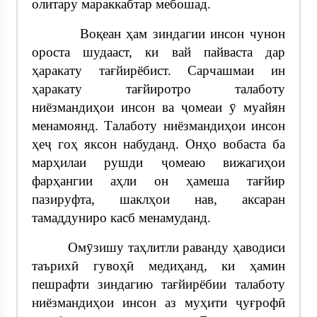
олитару мараккабтар мебошад.
Воқеан ҳам зиндагии инсон чунон
ороста шудааст, ки вай пайваста дар
ҳаракату тағйирёбист. Сарчашмаи ин
ҳаракату тағйиротро талаботу
ниёзмандиҳои инсон ва ҷомеаи ӯ муайян
менамоянд. Талаботу ниёзмандиҳои инсон
ҳеҷ гоҳ яксон набуданд. Онҳо вобаста ба
марҳилаи рушди ҷомеаю вижагиҳои
фарҳангии аҳли он ҳамеша тағйир
пазируфта, шаклҳои нав, аксаран
тамаддуниро касб менамуданд.
Омӯзишу таҳлитли раванду ҳаводиси
таърихӣ гувоҳӣ медиҳанд, ки ҳамин
пешрафти зиндагию тағйирёбии талаботу
ниёзмандиҳои инсон аз муҳити ҷуғрофӣ