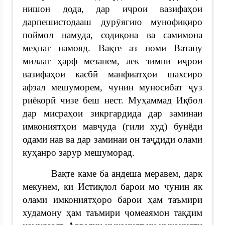
нишон дода, дар иҷрои вазифаҳои
дарпешистодааш дурӯягию мунофиқиро
поймол намуда, содиқона ва самимона
меҳнат намояд. Вақте аз номи Ватану
миллат ҳарф мезанем, лек зимни иҷрои
вазифаҳои касбӣ манфиатҳои шахсиро
афзал мешуморем, чунин муносибат ҷуз
риёкорӣ чизе беш нест. Муҳаммад Иқбол
дар мисраҳои зикргардида дар заминаи
имкониятҳои мавҷуда (гили худ) бунёди
одами нав ва дар заминаи он таҷдиди олами
куҳанро зарур мешуморад.
Вақте каме ба андеша меравем, дарк
мекунем, ки Истиқлол барои мо чунин як
олами имкониятҳоро барои ҳам таъмири
худамону ҳам таъмири ҷомеаямон тақдим