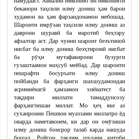
намудааст. Аввалин имконият ин имконияти
беканори таҳсили илму дониш ҳам барои
худамон ва ҳам фарзандонамон мебошад.
Шароити имрӯзаи таҳсили илму дониш аз
даврони шуравӣ ба маротиб беҳтару
афзалтар аст. Дар чунин шароит беэътиноӣ
нисбат ба илму дониш беэҳтиромӣ нисбат
ба рӯҳи мутафакирони бузурги
гузаштаамон маҳсуб меёбад. Дар шароити
пешрафти босуръати илму дониш
пойбанди ба фарҳанги шахшудамондаи
асримиёнагӣ ҳамзамон хиёнатест ба
тақдири миллати тамаддунсозу
фарҳангпешаи миллат. Мо ҳеҷ яке аз
суханронии Пешвои муаззами миллатро ёд
оварда наметавонем, ки дар он омӯзиши
илму дониш боисрор талаб карда нашуда
бошад. Ройгон тақдим шудани китоби