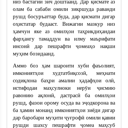
низ бастагии зич доштаанд. Дар қисмате аз
олам ба сабаби омили зикршуда раванди
рушд босуръаттар буда, дар қисмати дигар
оҳистатар будааст. Вижагии мазкур низ
ҳамчун яке аз омилҳои таҳрикдиҳандаи
фарҳангу тамаддун ва илму маърифати
инсонӣ дар пешрафти ҷомеаҳо нақши
муҳим бозидаанд.
Аммо боз ҳам шароити хуби фаъолият,
имкониятҳои худтатбиқсозӣ, меҳнати
содиқлона баҳри амалии ҳадафҳои олӣ,
истифодаи маҳсулноки нерӯи ҷисмию
равонию ақлонӣ, дастрасӣ ба омилҳои
рушд, фазои орому осуда ва эҷодкорона ва
ба ҳамин монанд имкониятҳои зиёди дигар
дар баробари муҳити ҷуғрофӣ омили қавии
рушди шахсу пешрафти ҷомеа маҳсуб