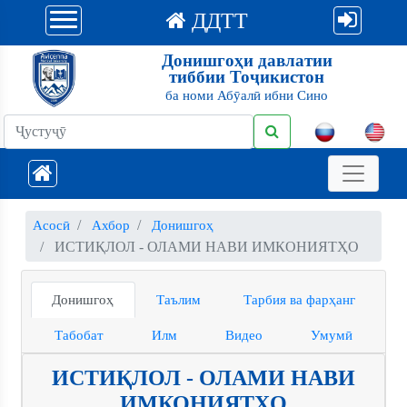
ДДТТ
Донишгоҳи давлатии
тиббии Тоҷикистон
ба номи Абӯалӣ ибни Сино
Асосӣ
Ахбор
Донишгоҳ
ИСТИҚЛОЛ - ОЛАМИ НАВИ ИМКОНИЯТҲО
Донишгоҳ
Таълим
Тарбия ва фарҳанг
Табобат
Илм
Видео
Умумӣ
ИСТИҚЛОЛ - ОЛАМИ НАВИ
ИМКОНИЯТҲО