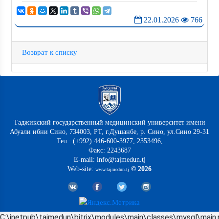
22.01.2026
766
Возврат к списку
Таджикский государственный медицинский университет имени
Абуали ибни Сино, 734003, РТ, г.Душанбе, р. Сино, ул.Сино 29-31
Тел.: (+992) 446-600-3977, 2353496,
Факс: 2243687
E-mail: info@tajmedun.tj
Web-site:
© 2026
www.tajmedun.tj
C:\inetpub\tajmedun\bitrix\modules\main\classes\mysql\main