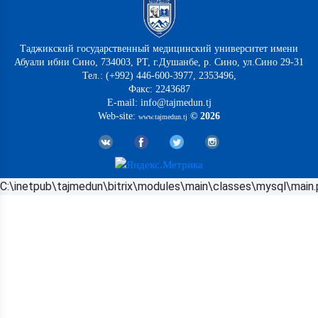
Таджикский государственный медицинский университет имени
Абуали ибни Сино, 734003, РТ, г.Душанбе, р. Сино, ул.Сино 29-31
Тел.: (+992) 446-600-3977, 2353496,
Факс: 2243687
E-mail: info@tajmedun.tj
Web-site:
© 2026
www.tajmedun.tj
C:\inetpub\tajmedun\bitrix\modules\main\classes\mysql\main