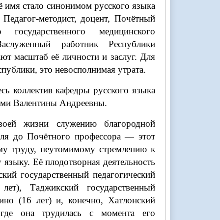
ё имя стало синонимом русского языка
 Педагог-методист, доцент, Почётный
 государственного медицинского
Заслуженный работник Республики
ют масштаб её личности и заслуг. Для
еспублики, это невосполнимая утрата.
сь коллектив кафедры русского языка
ими Валентины Андреевны.
своей жизни служению благородной
еля до Почётного профессора — этот
му труду, неутомимому стремлению к
 языку. Её плодотворная деятельность
ский государственный педагогический
лет), Таджикский государственный
но (16 лет) и, конечно, Хатлонский
 где она трудилась с момента его