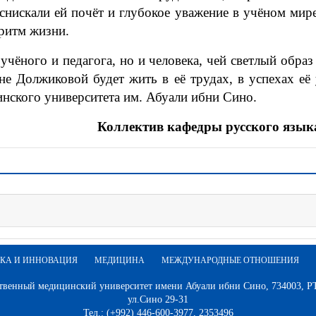
 снискали ей почёт и глубокое уважение в учёном мире
ритм жизни.
ёного и педагога, но и человека, чей светлый образ н
не Должиковой будет жить в её трудах, в успехах её
нского университета им. Абуали ибни Сино.
Коллектив кафедры русского язы
КА И ИННОВАЦИЯ
МЕДИЦИНА
МЕЖДУНАРОДНЫЕ ОТНОШЕНИЯ
твенный медицинский университет имени Абуали ибни Сино, 734003, РТ,
ул.Сино 29-31
Тел.: (+992) 446-600-3977, 2353496