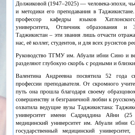
Должиковой (1947–2025) — человека-эпохи, чь
и методики его преподавания в Таджикистане.
профессор кафедры языков Хатлонского
университета, Отличник образования и 
Таджикистан – эти звания лишь отчасти отража
нас, её коллег, студентов, и для всех русистов р
Руководство ТГМУ им. Абуали ибни Сино и ве
разделяют глубокую скорбь с родными и близк
Валентина Андреевна посвятила 52 года 
профессии преподавателя. От скромного учит
путь она прошла благодаря своему образцово
совершенству и безграничной любви к русскому
охватила ведущие вузы Таджикистана: Таджик
университет имени Садриддина Айни (25 
медицинский университет им. Абуали ибни Си
государственный медицинский университет,