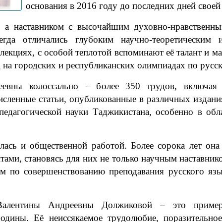
основания в 2016 году до последних дней своей
, а наставником с высочайшим духовно-нравственн
егда отличались глубоким научно-теоретическим 
 лекциях, с особой теплотой вспоминают её талант и м
 на городских и республиканских олимпиадах по русс
еевны колоссально – более 350 трудов, включая 
сленные статьи, опубликованные в различных издани
 педагогической науки Таджикистана, особенно в обл
лась и общественной работой. Более сорока лет она
тами, становясь для них не только научным наставнико
м по совершенствованию преподавания русского язык
Валентины Андреевны Должиковой – это пример
одины. Её неиссякаемое трудолюбие, поразительное