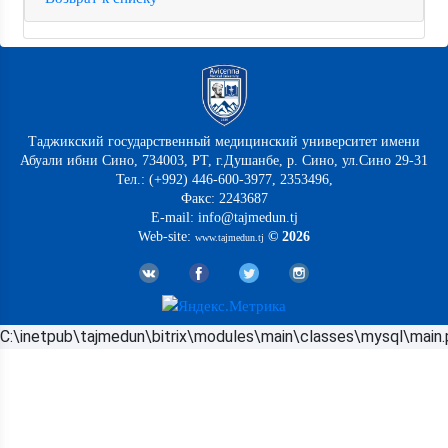
Таджикский государственный медицинский университет имени
Абуали ибни Сино, 734003, РТ, г.Душанбе, р. Сино, ул.Сино 29-31
Тел.: (+992) 446-600-3977, 2353496,
Факс: 2243687
E-mail: info@tajmedun.tj
Web-site:
© 2026
www.tajmedun.tj
C:\inetpub\tajmedun\bitrix\modules\main\classes\mysql\main